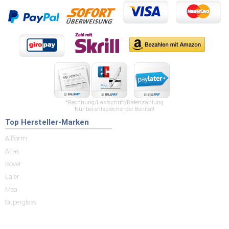
*Rechnung/Lastschrift/Ratenzahlung
Nur bei entsprechender Bonität!
Top Hersteller-Marken
Allform
Atlas
Isover
Laier
Mea
Superglass