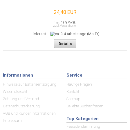
24,40 EUR
incl. 19 % MwSt.
zzgl. Versandkosten
Lieferzeit:
Details
Informationen
Service
Hinweise zur Batterieentsorgung
Häufige Fragen
Widerrufsrecht
Kontakt
Zahlung und Versand
Sitemap
Datenschutzerklärung
Beliebte Suchanfragen
AGB und Kundeninformationen
Top Kategorien
Impressum
Fassadendämmung