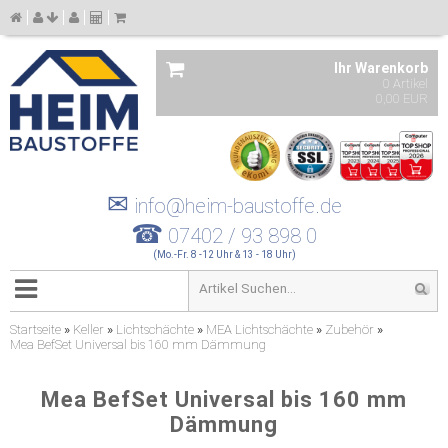
Ihr Warenkorb
0 Artikel
0,00 EUR
✉
info@heim-baustoffe.de
☎
07402 / 93 898 0
(Mo.-Fr. 8 -12 Uhr & 13 - 18 Uhr)
Startseite
»
Keller
»
Lichtschächte
»
MEA Lichtschächte
»
Zubehör
»
Mea BefSet Universal bis 160 mm Dämmung
Mea BefSet Universal bis 160 mm
Dämmung