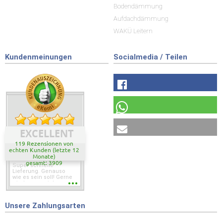
Bodendämmung
Aufdachdämmung
WAKÜ Leitern
Kundenmeinungen
Socialmedia / Teilen
EXCELLENT
119 Rezensionen von
echten Kunden (letzte 12
Monate)
gesamt: 3909
Super schnelle
Lieferung. Genauso
wie es sein soll! Gerne
wieder wenn ich was
brauche.
Unsere Zahlungsarten