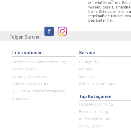
Materialien auf der Bau
wissen, dass Diamanttre
beim Schneiden keine u
regelmäßige Pausen einz
bearbeiten hat.
Folgen Sie uns
Informationen
Service
Hinweise zur Batterieentsorgung
Häufige Fragen
Widerrufsrecht
Kontakt
Zahlung und Versand
Sitemap
Datenschutzerklärung
Beliebte Suchanfragen
AGB und Kundeninformationen
Top Kategorien
Impressum
Fassadendämmung
Bodendämmung
Aufdachdämmung
WAKÜ Leitern