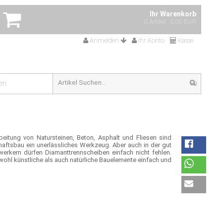
Ihr Warenkorb
0 Artikel
0,00 EUR
Anmelden
Ihr Konto
Kasse
en
beitung von Natursteinen, Beton, Asphalt und Fliesen sind
chaftsbau ein unerlässliches Werkzeug. Aber auch in der gut
erkern dürfen Diamanttrennscheiben einfach nicht fehlen.
owohl künstliche als auch natürliche Bauelemente einfach und