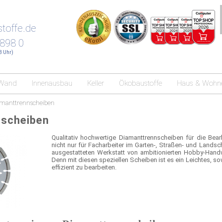
toffe.de
 898 0
18 Uhr)
Wand
Innenausbau
Keller
Ökobaustoffe
Haus & Wohn
manttrennscheiben
nscheiben
Qualitativ hochwertige Diamanttrennscheiben für die Bear
nicht nur für Facharbeiter im Garten-, Straßen- und Lands
ausgestatteten Werkstatt von ambitionierten Hobby-Handw
Denn mit diesen speziellen Scheiben ist es ein Leichtes, s
effizient zu bearbeiten.