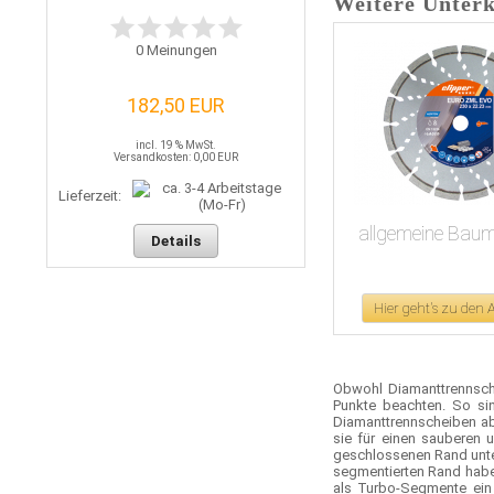
Weitere Unterk
0
Meinungen
182,50 EUR
incl. 19 % MwSt.
Versandkosten: 0,00 EUR
Lieferzeit:
allgemeine Bauma
Details
Hier geht's zu den
Obwohl Diamanttrennsche
Punkte beachten. So sin
Diamanttrennscheiben ab
sie für einen sauberen 
geschlossenen Rand unter
segmentierten Rand habe
als Turbo-Segmente ein 