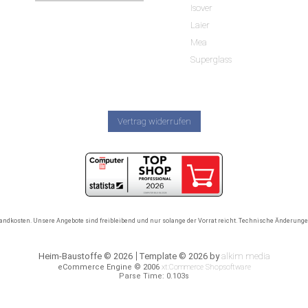
Isover
Laier
Mea
Superglass
Vertrag widerrufen
rsandkosten. Unsere Angebote sind freibleibend und nur solange der Vorrat reicht. Technische Änderun
Heim-Baustoffe © 2026
Template © 2026 by
alkim media
eCommerce Engine © 2006
xt:Commerce Shopsoftware
Parse Time: 0.103s