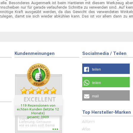
stelle. Besonderes Augenmerk ist beim Hantieren mit diesem Werkzeug aber 
nnscheiben nur für gerade verlaufende Schnitte zu verwenden sind. Auf kein
nnötige Kraft ausgeübt werden, da das Gewicht des verwendeten Winkelsc
ulegen, damit sie sich wieder abkühlen kann. Das ist vor allem dann zu e
Kundenmeinungen
Socialmedia / Teilen
teilen
teilen
mail
EXCELLENT
119 Rezensionen von
echten Kunden (letzte 12
Top Hersteller-Marken
Monate)
gesamt: 3909
Super schnelle
Allform
Lieferung. Genauso
wie es sein soll! Gerne
Atlas
wieder wenn ich was
brauche.