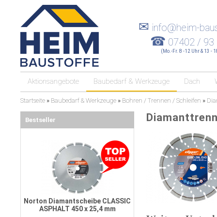
✉
info@heim-baus
☎
07402 / 93
(Mo.-Fr. 8 -12 Uhr & 13 - 
Aktionsangebote
Baubedarf & Werkzeuge
Dach
Startseite
»
Baubedarf & Werkzeuge
»
Bohren / Trennen / Schleifen
»
Dia
Diamanttren
Bestseller
Norton Diamantscheibe CLASSIC
ASPHALT 450 x 25,4 mm