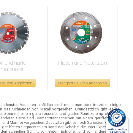
n und harte
Fliesen und Naturstein
materialien
's zu den Angeboten
Hier geht's zu den Angeboten
hiedensten Varianten erhältlich sind, muss man aber trotzdem einige
ür das Schneiden von Metall vorgesehen. Grundsätzlich gibt es bei
nscheiben mit einem geschlossenen und glatten Rand zu empfehlen, da
r anderen Seite sind Diamanttrennscheiben mit einem geriffelten und
in und Marmor vorgesehen. Zusätzlich gibt es noch Scheiben, die einen
 geriffelten Segmenten am Rand der Scheibe, die unter Experten auch
 den schnellen Schnitt von Beton, Estrichen und von anderen harten