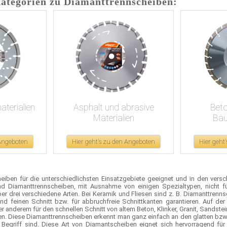
ategorien zu Diamanttrennscheiben:
terialien
Asphalt und abrasive
Beto
Materialien
Bau
 Angeboten
Hier geht's zu den Angeboten
Hier geht
iben für die unterschiedlichsten Einsatzgebiete geeignet und in den versc
d Diamanttrennscheiben, mit Ausnahme von einigen Spezialtypen, nicht f
er drei verschiedene Arten. Bei Keramik und Fliesen sind z. B. Diamanttren
und feinen Schnitt bzw. für abbruchfreie Schnittkanten garantieren. Auf de
 anderem für den schnellen Schnitt von altem Beton, Klinker, Granit, Sandste
n. Diese Diamanttrennscheiben erkennt man ganz einfach an den glatten bzw.
Begriff sind. Diese Art von Diamantscheiben eignet sich hervorragend für