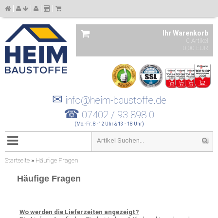
Ihr Warenkorb
0 Artikel
0,00 EUR
✉
info@heim-baustoffe.de
☎
07402 / 93 898 0
(Mo.-Fr. 8 -12 Uhr & 13 - 18 Uhr)
Startseite
»
Häufige Fragen
Häufige Fragen
Wo werden die Lieferzeiten angezeigt?