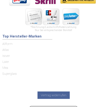
*Rechnung/Lastschrift/Ratenzahlung
Nur bei entsprechender Bonität!
Top Hersteller-Marken
Allform
Atlas
Isover
Laier
Mea
Superglass
Vertrag widerrufen