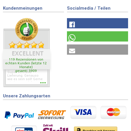
Kundenmeinungen
Socialmedia / Teilen
EXCELLENT
119 Rezensionen von
echten Kunden (letzte 12
Monate)
gesamt: 3909
Super schnelle
Lieferung. Genauso
wie es sein soll! Gerne
wieder wenn ich was
brauche.
Unsere Zahlungsarten