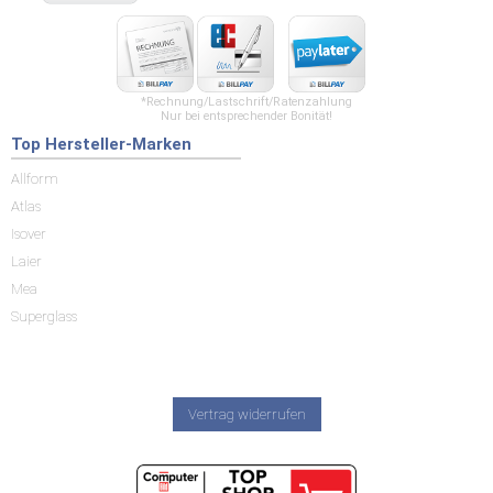
*Rechnung/Lastschrift/Ratenzahlung
Nur bei entsprechender Bonität!
Top Hersteller-Marken
Allform
Atlas
Isover
Laier
Mea
Superglass
Vertrag widerrufen