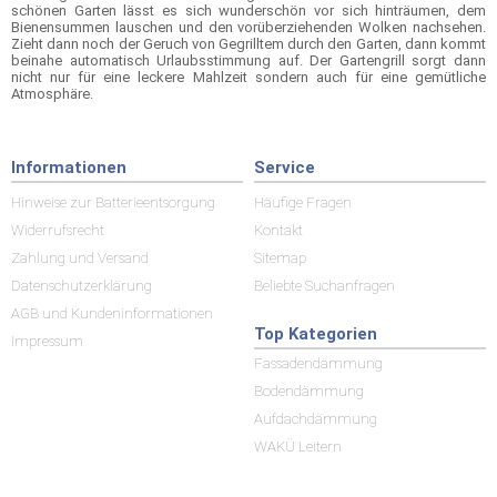
schönen Garten lässt es sich wunderschön vor sich hinträumen, dem
Bienensummen lauschen und den vorüberziehenden Wolken nachsehen.
Zieht dann noch der Geruch von Gegrilltem durch den Garten, dann kommt
beinahe automatisch Urlaubsstimmung auf. Der Gartengrill sorgt dann
nicht nur für eine leckere Mahlzeit sondern auch für eine gemütliche
Atmosphäre.
Informationen
Service
Hinweise zur Batterieentsorgung
Häufige Fragen
Widerrufsrecht
Kontakt
Zahlung und Versand
Sitemap
Datenschutzerklärung
Beliebte Suchanfragen
AGB und Kundeninformationen
Top Kategorien
Impressum
Fassadendämmung
Bodendämmung
Aufdachdämmung
WAKÜ Leitern