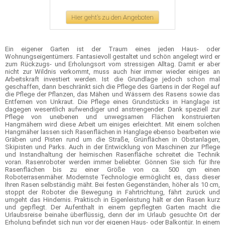
Hier geht's zu den Angeboten
Ein eigener Garten ist der Traum eines jeden Haus- oder
Wohnungseigentümers. Fantasievoll gestaltet und schön angelegt wird er
zum Rückzugs- und Erholungsort vom stressigen Alltag. Damit er aber
nicht zur Wildnis verkommt, muss auch hier immer wieder einiges an
Arbeitskraft investiert werden. Ist die Grundlage jedoch schon mal
geschaffen, dann beschränkt sich die Pflege des Gartens in der Regel auf
die Pflege der Pflanzen, das Mähen und Wässern des Rasens sowie das
Entfernen von Unkraut. Die Pflege eines Grundstücks in Hanglage ist
dagegen wesentlich aufwendiger und anstrengender. Dank speziell zur
Pflege von unebenen und unwegsamen Flächen konstruierten
Hangmähern wird diese Arbeit um einiges erleichtert. Mit einem solchen
Hangmäher lassen sich Rasenflächen in Hanglage ebenso bearbeiten wie
Gräben und Pisten rund um die Straße, Grünflächen in Obstanlagen,
Skipisten und Parks. Auch in der Entwicklung von Maschinen zur Pflege
und Instandhaltung der heimischen Rasenfläche schreitet die Technik
voran. Rasenroboter werden immer beliebter. Gönnen Sie sich für Ihre
Rasenflächen bis zu einer Größe von ca. 500 qm einen
Roboterrasenmäher. Modernste Technologie ermöglicht es, dass dieser
Ihren Rasen selbständig mäht. Bei festen Gegenständen, höher als 10 cm,
stoppt der Roboter die Bewegung in Fahrtrichtung, fährt zurück und
umgeht das Hindernis. Praktisch in Eigenleistung hält er den Rasen kurz
und gepflegt. Der Aufenthalt in einem gepflegten Garten macht die
Urlaubsreise beinahe überflüssig, denn der im Urlaub gesuchte Ort der
Erholung befindet sich nun vor der eigenen Haus- oder Balkontür. In einem