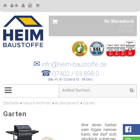
Ihr Warenkorb
0 Artikel
0,00 EUR
✉
info@heim-baustoffe.de
☎
07402 / 93 898 0
(Mo.-Fr. 8 -12 Uhr & 13 - 18 Uhr)
Startseite
»
Haus & Wohnen
»
Außenbereich
»
Garten
Garten
Wer einen Garten
sein Eigen nennen
kann, der darf sich
glücklich schätzen.