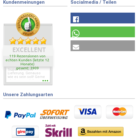
Kundenmeinungen
Socialmedia / Teilen
EXCELLENT
119 Rezensionen von
echten Kunden (letzte 12
Monate)
gesamt: 3909
Super schnelle
Lieferung. Genauso
wie es sein soll! Gerne
wieder wenn ich was
brauche.
Unsere Zahlungsarten