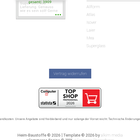
gesamt: 3909
Super schnelle
Allform
Lieferung. Genauso
wie es sein soll! Gerne
Atlas
wieder wenn ich was
brauche.
Isover
Laier
Mea
Superglass
Vertrag widerrufen
rsandkosten. Unsere Angebote sind freibleibend und nur solange der Vorrat reicht. Technische Änderun
Heim-Baustoffe © 2026
Template © 2026 by
alkim media