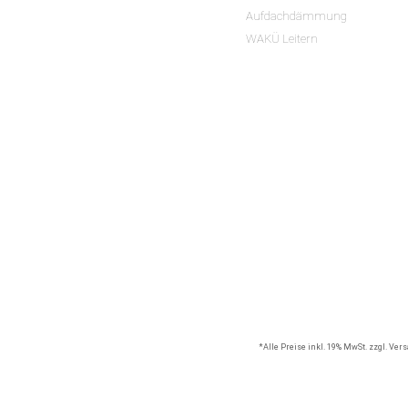
Aufdachdämmung
WAKÜ Leitern
*Alle Preise inkl. 19% MwSt. zzgl. Ve