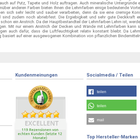
uch auf Putz, Tapete und Holz auftragen. Auch mineralische Untergründe ei
nüber anderen Farben bieten Ihnen die Lehmfarben einige bedeutende Vorteile
sen sich sehr leicht und sauber verarbeiten, denn da sie eine cremige Ko
 sind zudem noch abriebfest. Die Ergiebigkeit und sehr gute Deckkraft er
t schon ein Anstrich. Da der Hauptbestandteil der Lehmfarben Lehm ist, wer
en. Mit nur einem Anstrich der Decken und Wände mit Lehmfarben kann sich 
en auch dafür, dass die Luftfeuchtigkeit relativ konstant bleibt. Da Lehm
ng basiert auf einer ausgewogenen Kombination von pflanzlichen Bindemitteln
Kundenmeinungen
Socialmedia / Teilen
teilen
teilen
mail
EXCELLENT
119 Rezensionen von
echten Kunden (letzte 12
Top Hersteller-Marken
Monate)