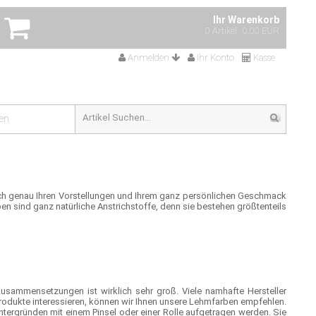
Ihr Warenkorb
0 Artikel
0,00 EUR
Anmelden
Ihr Konto
Kasse
en
lich genau Ihren Vorstellungen und Ihrem ganz persönlichen Geschmack
en sind ganz natürliche Anstrichstoffe, denn sie bestehen größtenteils
usammensetzungen ist wirklich sehr groß. Viele namhafte Hersteller
odukte interessieren, können wir Ihnen unsere Lehmfarben empfehlen.
tergründen mit einem Pinsel oder einer Rolle aufgetragen werden. Sie