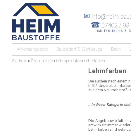
✉
info@heim-baus
☎
07402 / 93
(Mo.-Fr. 8 -12 Uhr & 13 - 
Aktionsangebote
Baubedarf & Werkzeuge
Dach
Startseite
»
Ökobaustoffe
»
Lehmprodukte
»
Lehmfarben
Lehmfarben
Sie suchen nach einem ne
trifft? Unsere Lehmfarben
aus dem Naturrohstoff Le
:: In dieser Kategorie si
Die Angebotsvielfalt an
entwickeln immer wieder
Lehmfarben sind sehr gut