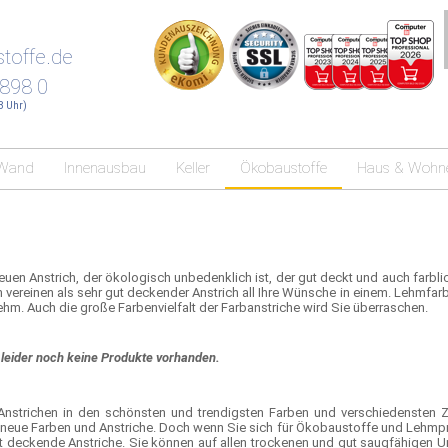
toffe.de
 898 0
18 Uhr)
Wand
Innenausbau
Keller
Ökobaustoffe
Haus & Wohn
uen Anstrich, der ökologisch unbedenklich ist, der gut deckt und auch farb
 vereinen als sehr gut deckender Anstrich all Ihre Wünsche in einem. Lehmfarb
hm. Auch die große Farbenvielfalt der Farbanstriche wird Sie überraschen.
nd leider noch keine Produkte vorhanden.
 Anstrichen in den schönsten und trendigsten Farben und verschiedensten Z
 neue Farben und Anstriche. Doch wenn Sie sich für Ökobaustoffe und Lehmpr
 deckende Anstriche. Sie können auf allen trockenen und gut saugfähigen Un