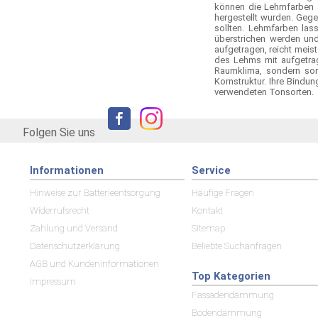
können die Lehmfarben a
hergestellt wurden. Gege
sollten. Lehmfarben las
überstrichen werden und
aufgetragen, reicht meis
des Lehms mit aufgetrag
Raumklima, sondern sorg
Kornstruktur. Ihre Bindu
verwendeten Tonsorten.
Folgen Sie uns
Informationen
Service
Hinweise zur Batterieentsorgung
Häufige Fragen
Widerrufsrecht
Kontakt
Zahlung und Versand
Sitemap
Datenschutzerklärung
Beliebte Suchanfragen
AGB und Kundeninformationen
Top Kategorien
Impressum
Fassadendämmung
Bodendämmung