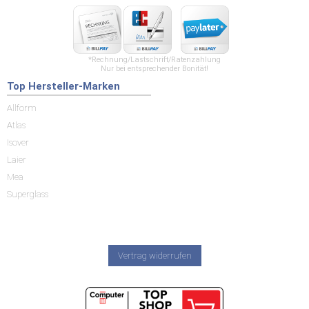
*Rechnung/Lastschrift/Ratenzahlung
Nur bei entsprechender Bonität!
Top Hersteller-Marken
Allform
Atlas
Isover
Laier
Mea
Superglass
Vertrag widerrufen