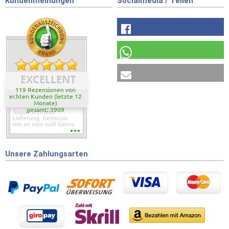
Kundenmeinungen
Socialmedia / Teilen
EXCELLENT
119 Rezensionen von
echten Kunden (letzte 12
Monate)
gesamt: 3909
Super schnelle
Lieferung. Genauso
wie es sein soll! Gerne
wieder wenn ich was
brauche.
Unsere Zahlungsarten