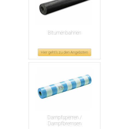
Bitumenbahnen
Hier geht's zu den Angeboten
Dampfsperren /
Dampfbremsen