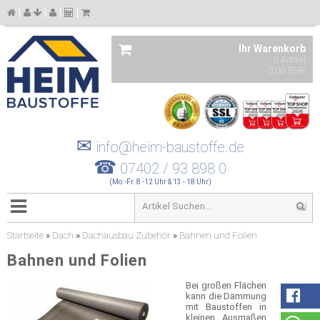
Ihr Warenkorb
0 Artikel
0,00 EUR
✉
info@heim-baustoffe.de
☎
07402 / 93 898 0
(Mo.-Fr. 8 -12 Uhr & 13 - 18 Uhr)
Startseite
»
Dach
»
Dachausbau Zubehör
»
Bahnen und Folien
Bahnen und Folien
Bei großen Flächen
kann die Dämmung
mit Baustoffen in
kleinen Ausmaßen