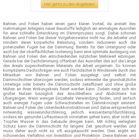
Hier geht's zu den Angeboten
Bahnen und Folien haben einen ganz klaren Vorteil, da anstatt des
mehrmaligen Anlegens neuer Baustoffe lediglich ein einmaliges Ausrollen
für eine schnelle Entwicklung im Dämmprozess sorgt. Dabei schonen
Bahnen und Folien bei dieser Vorgehensweise nicht nur die Arbeiter und
mindern deren körperliche Belastung, sondern reduzieren auch die
potenziellen Fugen bei der Dämmung. Bereits für den Untergrund oder
auch bei der oberflächlichen Isolierung kann eine optimale Auslegung von
Bahnen und Folien den entscheidenden nützlichen Mehrwert erbringen.
Gerade bei der Dachdämmung offenbart das Ausrollen des auf die Länge
des Areals zugeschnittenen Materials die Arbeit ungemein. So können
komplizierte Dachschrägen wie auch Flachdächer in Windeseile durch das
Mitwirken von Bahnen und Folien ausgelegt und selbst mit
Dämmschichten überzogen werden, sodass entweder die grundsätzliche
Unterlage oder bereits die Dämmschicht zeiteffizient und ohne große
Mühen an ihren Wirkungskreis fixiert werden kann. Zudem zeigt sich ein
großer Nutzen bezüglich des Anschließens und Abdichtens bei
Übergängen. Wenn weniger Einzelteile Verwendung finden, sind einfach
auch weniger Fugen oder Schwachstellen im Dämmkonzept existent.
Bahnen und Folien der Unterdeckkonstruktionen sind dabei entsprechend
notwendig wasserundurchlässig, jedoch wasserdampfdurchlässig,
sodass ein gesunder Luftaustausch vonstatten gehen kann, aber nicht ein
Tropfen Wasser in das Gebäude dringen kann. Mit richtig verlegtem
Schutz kann die Dämmschicht für längere Zeit geschont werden und
muss daher auch nicht so oft ausgetauscht werden. Dies ergibt ein
schonendes Verhältnis von Investition und Protektion. Diese Bahnen und