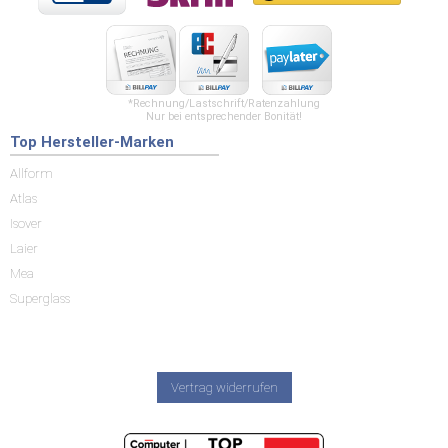
*Rechnung/Lastschrift/Ratenzahlung
Nur bei entsprechender Bonität!
Top Hersteller-Marken
Allform
Atlas
Isover
Laier
Mea
Superglass
Vertrag widerrufen