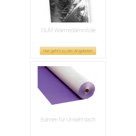
ISUM Wärmedämmfolie
Hier geht's zu den Angeboten
Bahnen für Umkehrdach