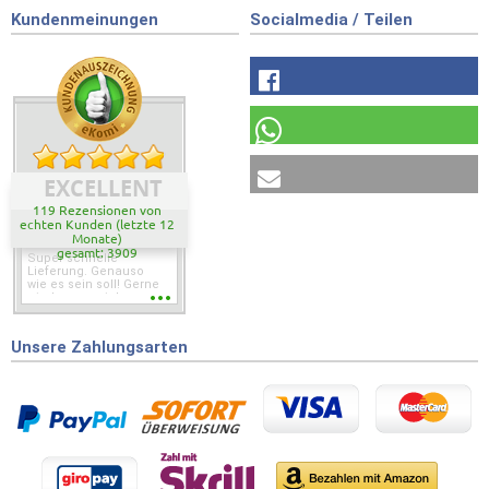
Kundenmeinungen
Socialmedia / Teilen
EXCELLENT
119 Rezensionen von
echten Kunden (letzte 12
Monate)
gesamt: 3909
Super schnelle
Lieferung. Genauso
wie es sein soll! Gerne
wieder wenn ich was
brauche.
Unsere Zahlungsarten