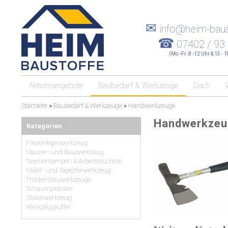
✉
info@heim-baus
☎
07402 / 93
(Mo.-Fr. 8 -12 Uhr & 13 - 
Aktionsangebote
Baubedarf & Werkzeuge
Dach
Startseite
»
Baubedarf & Werkzeuge
»
Handwerkzeuge
Handwerkzeu
Kategorien
Fliesenlegerwerkzeug
Maurer- und Bauwerkzeug
Taschenlampen & Arbeitsleuchten
Maler- und Tapezierwerkzeug
Trockenbauwerkzeuge
Schaumpistolen
Glaserwerkzeug
Werkzeugkoffer