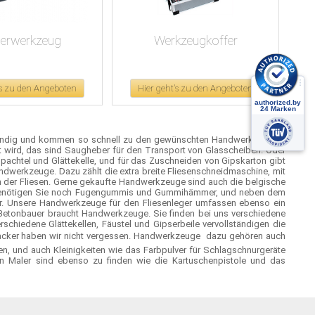
serwerkzeug
Werkzeugkoffer
's zu den Angeboten
Hier geht's zu den Angeboten
 fündig und kommen so schnell zu den gewünschten Handwerkzeugen.
t wird, das sind Saugheber für den Transport von Glasscheiben. Oder
achtel und Glättekelle, und für das Zuschneiden von Gipskarton gibt
andwerkzeuge. Dazu zählt die extra breite Fliesenschneidmaschine, mit
n der Fliesen. Gerne gekaufte Handwerkzeuge sind auch die belgische
n benötigen Sie noch Fugengummis und Gummihämmer, und neben dem
er. Unsere Handwerkzeuge für den Fliesenleger umfassen ebenso ein
 Betonbauer braucht Handwerkzeuge. Sie finden bei uns verschiedene
schiedene Glättekellen, Fäustel und Gipserbeile vervollständigen die
cker haben wir nicht vergessen. Handwerkzeuge  dazu gehören auch
, und auch Kleinigkeiten wie das Farbpulver für Schlagschnurgeräte
n Maler sind ebenso zu finden wie die Kartuschenpistole und das