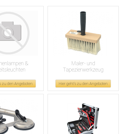
henlampen &
Maler- und
eitsleuchten
Tapezierwerkzeug
's zu den Angeboten
Hier geht's zu den Angeboten