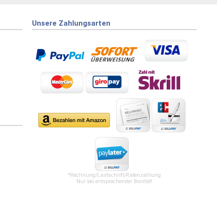
Unsere Zahlungsarten
*Rechnung/Lastschrift/Ratenzahlung
Nur bei entsprechender Bonität!