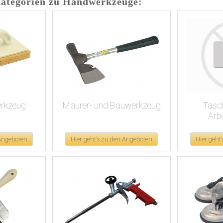
kategorien zu Handwerkzeuge:
erkzeug
Maurer- und Bauwerkzeug
Tasc
Arb
 Angeboten
Hier geht's zu den Angeboten
Hier geht