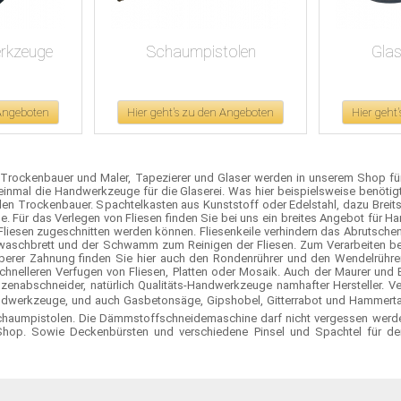
rkzeuge
Schaumpistolen
Gla
 Angeboten
Hier geht's zu den Angeboten
Hier geht
r, Trockenbauer und Maler, Tapezierer und Glaser werden in unserem Shop
einmal die Handwerkzeuge für die Glaserei. Was hier beispielsweise benötig
n Trockenbauer. Spachtelkasten aus Kunststoff oder Edelstahl, dazu Breitsp
e. Für das Verlegen von Fliesen finden Sie bei uns ein breites Angebot für H
Fliesen zugeschnitten werden können. Fliesenkeile verhindern das Abrutsche
senwaschbrett und der Schwamm zum Reinigen der Fliesen. Zum Verarbeite
öberer Zahnung finden Sie hier auch den Rondenrührer und den Wendelrühr
chnelleren Verfugen von Fliesen, Platten oder Mosaik. Auch der Maurer und
enabschneider, natürlich Qualitäts-Handwerkzeuge namhafter Hersteller. Ver
dwerkzeuge, und auch Gasbetonsäge, Gipshobel, Gitterrabot und Hammerta
Schaumpistolen. Die Dämmstoffschneidemaschine darf nicht vergessen werden
Shop. Sowie Deckenbürsten und verschiedene Pinsel und Spachtel für de