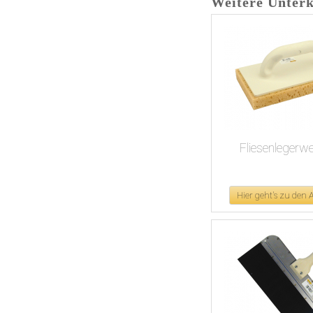
Weitere Unter
Fliesenlegerw
Hier geht's zu den