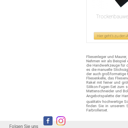
Trockenbauwe
Hier geht's zu den
Fliesenleger und Maure
Nehmen wir als Beispiel 
die Handwerkzeuge für de
es die manuelle Stichsäg
der auch großformatige 
Fliesenkelle, das Flie
Rakel mit feiner und gr
Silikon-Fugen-Set zum s
Mattenschneider und Bolz
Angebotspalette der Han
qualitativ hochwertige 
finden Sie in unserem 
Farbrollerset.
Folgen Sie uns