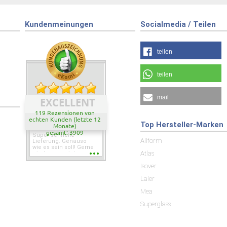
Kundenmeinungen
Socialmedia / Teilen
teilen
teilen
mail
EXCELLENT
119 Rezensionen von
echten Kunden (letzte 12
Top Hersteller-Marken
Monate)
gesamt: 3909
Super schnelle
Allform
Lieferung. Genauso
wie es sein soll! Gerne
Atlas
wieder wenn ich was
brauche.
Isover
Laier
Mea
Superglass