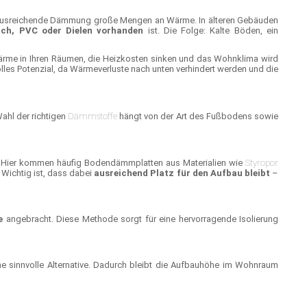
hne ausreichende Dämmung große Mengen an Wärme. In älteren Gebäuden
ich, PVC oder Dielen vorhanden
ist. Die Folge: Kalte Böden, ein
Wärme in Ihren Räumen, die Heizkosten sinken und das Wohnklima wird
les Potenzial, da Wärmeverluste nach unten verhindert werden und die
ahl der richtigen
Dämmstoffe
hängt von der Art des Fußbodens sowie
l. Hier kommen häufig Bodendämmplatten aus Materialien wie
Styropor
 Wichtig ist, dass dabei
ausreichend Platz für den Aufbau bleibt
–
e
angebracht. Diese Methode sorgt für eine hervorragende Isolierung
e sinnvolle Alternative. Dadurch bleibt die Aufbauhöhe im Wohnraum