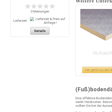
Weitere Unter
0
Meinungen
Lieferzeit:
Details
Alu-Kaschi
Hier geht's zu den
(Fuß)bodendä
Eine effektive Bodendämm
senkt Heizkosten. Beson
sollten Sie bei der Ausw