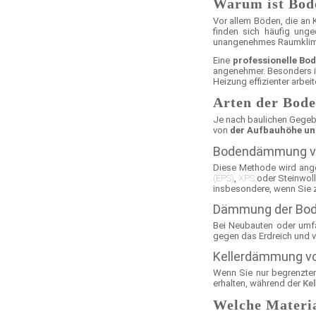
Warum ist Bod
Vor allem Böden, die an
finden sich häufig un
unangenehmes Raumklima
Eine
professionelle Bod
angenehmer. Besonders i
Heizung effizienter arbei
Arten der Bo
Je nach baulichen Gegebe
von
der Aufbauhöhe un
Bodendämmung v
Diese Methode wird ange
(EPS)
,
XPS
oder Steinwoll
insbesondere, wenn Sie 
Dämmung der Bod
Bei Neubauten oder um
gegen das Erdreich und v
Kellerdämmung v
Wenn Sie nur begrenzte
erhalten, während der
Ke
Welche Materia