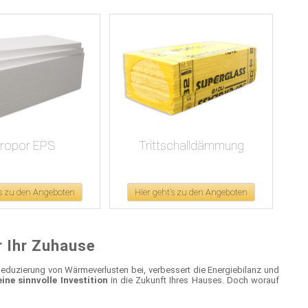
yropor EPS
Trittschalldämmung
's zu den Angeboten
Hier geht's zu den Angeboten
 Ihr Zuhause
 Reduzierung von Wärmeverlusten bei, verbessert die Energiebilanz und
e sinnvolle Investition
in die Zukunft Ihres Hauses. Doch worauf