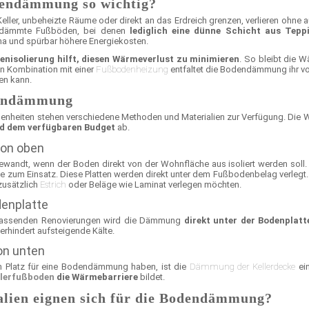
endämmung so wichtig?
 Keller, unbeheizte Räume oder direkt an das Erdreich grenzen, verlieren o
gedämmte Fußböden, bei denen
lediglich eine dünne Schicht aus Tepp
 und spürbar höhere Energiekosten.
enisolierung hilft, diesen Wärmeverlust zu minimieren
. So bleibt die 
n Kombination mit einer
Fußbodenheizung
entfaltet die Bodendämmung ihr vol
ten kann.
dendämmung
nheiten stehen verschiedene Methoden und Materialien zur Verfügung. Die W
d dem verfügbaren Budget
ab.
on oben
wandt, wenn der Boden direkt von der Wohnfläche aus isoliert werden sol
e zum Einsatz. Diese Platten werden direkt unter dem Fußbodenbelag verlegt.
zusätzlich
Estrich
oder Beläge wie Laminat verlegen möchten.
enplatte
fassenden Renovierungen wird die Dämmung
direkt unter der Bodenplatt
erhindert aufsteigende Kälte.
on unten
n Platz für eine Bodendämmung haben, ist die
Dämmung der Kellerdecke
ein
llerfußboden
die Wärmebarriere
bildet.
lien eignen sich für die Bodendämmung?