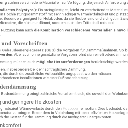
ung
stehen verschiedene Materialien zur Verfügung, die je nach Anforderun
diertes Polystyrol):
Ein preisgünstiges, leicht zu verarbeitendes Material
in Hochleistungsdämmstoff mit sehr niedriger Wärmeleitfähigkeit und platzs
e
:
Besonders geeignet für Holzböden, da sie flexibel sind und sich gut in Zw
Alternative, die nicht nur dämmt, sondern auch den Trittschall reduziert.
 Nutzung kann auch
die Kombination verschiedener Materialien sinnvoll
.
 und Vorschriften
as
Gebäudeenergiegesetz (GEG)
die Vorgaben für Dämmmaßnahmen. So bes
 werden
. Aber auch ohne gesetzliche Vorgaben lohnt sich eine Bodendämmung
dämmung, müssen auch
mögliche Herausforderungen
berücksichtigt werden,
hen
, insbesondere bei der nachträglichen Dämmung.
n
, die durch die zusätzliche Aufbauhöhe angepasst werden müssen.
orhandenen Installationen wie einer Fußbodenheizung.
Bodendämmung
e Bodendämmung bringt zahlreiche Vorteile mit sich, die sowohl den Wohnkomfo
 und geringere Heizkosten
 reduziert Wärmeverluste durch den
Fußboden
erheblich. Dies bedeutet, da
ratur zu bringen. Besonders in Verbindung mit einer effizienten Heizanlage
ich die Kosten für die Dämmung durch die niedrigeren Energiekosten.
hnkomfort