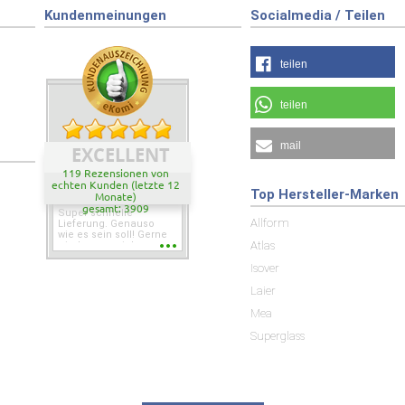
Kundenmeinungen
Socialmedia / Teilen
teilen
teilen
mail
EXCELLENT
119 Rezensionen von
echten Kunden (letzte 12
Top Hersteller-Marken
Monate)
gesamt: 3909
Super schnelle
Allform
Lieferung. Genauso
wie es sein soll! Gerne
Atlas
wieder wenn ich was
brauche.
Isover
Laier
Mea
Superglass