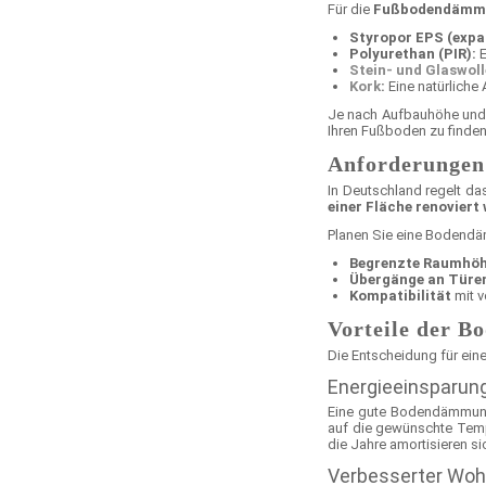
Für die
Fußbodendämm
Styropor EPS (expan
Polyurethan (PIR):
E
Stein- und Glaswoll
Kork
:
Eine natürliche 
Je nach Aufbauhöhe und
Ihren Fußboden zu finden
Anforderungen
In Deutschland regelt d
einer Fläche renoviert
Planen Sie eine Boden
Begrenzte Raumhö
Übergänge an Türe
Kompatibilität
mit v
Vorteile der 
Die Entscheidung für ein
Energieeinsparung
Eine gute Bodendämmung
auf die gewünschte Tempe
die Jahre amortisieren s
Verbesserter Wo