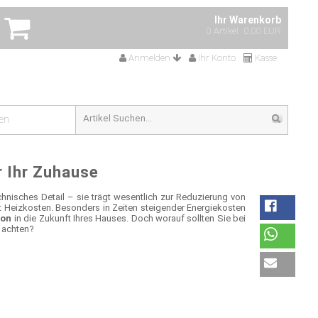
Ihr Warenkorb
0 Artikel
0,00 EUR
Anmelden
Ihr Konto
Kasse
en
 Ihr Zuhause
hnisches Detail – sie trägt wesentlich zur Reduzierung von
t Heizkosten. Besonders in Zeiten steigender Energiekosten
ion
in die Zukunft Ihres Hauses. Doch worauf sollten Sie bei
 achten?