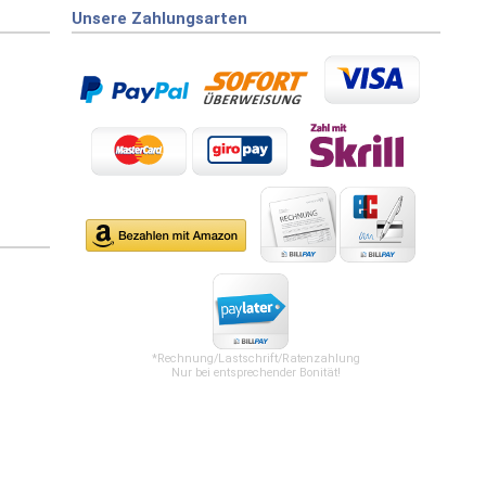
Unsere Zahlungsarten
*Rechnung/Lastschrift/Ratenzahlung
Nur bei entsprechender Bonität!