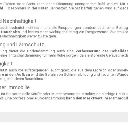
ie Fliesen oder Stein kann ohne Dämmung unangenehm kühl wirken. Mit
hl
– besonders in der kalten Jahreszeit. Selbst barfuß gehen wird auf ge
 Nachhaltigkeit
brauch bedeutet nicht nur finanzielle Einsparungen, sondern auch einen Bei
 Haushalts
und leisten einen wichtigen Beitrag zur Energiewende. Zudem kö
 Nachhaltigkeit weiter zu steigern.
ng und Lärmschutz
ung bietet die Bodendämmung auch eine
Verbesserung der Schalld
eine Trittschalldämmung für mehr Ruhe sorgen, da sie störende Geräusche d
igkeit
zt auch vor aufsteigender Feuchtigkeit, die aus dem Erdreich oder unbehei
rre in den Aufbau
wird die Gefahr von Schimmelbildung und feuchten Wänden d
nem gesünderen Raumklima.
rer Immobilie
st für potenzielle Käufer oder Mieter besonders attraktiv, da niedrige Hei
ind. Eine professionelle Bodendämmung
kann den Marktwert Ihrer Immobili