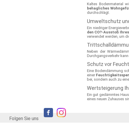
Kaltes Bodenmaterial w
behagliches Wohngefü
durchschlägt.
Umweltschutz und
Ein niedriger Energiever
den CO?-Ausstoß Ihres
verwendet werden, um die
Trittschalldämmu
Neben der Wärmedämm
Durchgangsverkehr kann 
Schutz vor Feucht
Eine Bodendämmung schüt
einer
Feuchtigkeitsspe
bei, sondern auch zu ei
Wertsteigerung Ih
Ein gut gedämmtes Haus i
eines neuen Zuhauses s
Folgen Sie uns