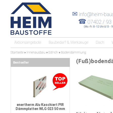
✉
info@heim-baus
☎
07402 / 93
(Mo.-Fr. 8 -12 Uhr & 13 - 
Aktionsangebote
Baubedarf & Werkzeuge
Dach
Startseite
»
Innenausbau
»
Estrich
»
Bodendämmung
(Fuß)bodendä
Bestseller
enertherm Alu Kaschiert PIR
Dämmplatten WLG 023 50 mm