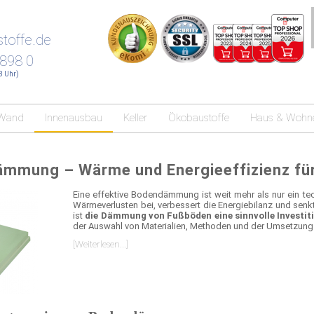
toffe.de
 898 0
18 Uhr)
Wand
Innenausbau
Keller
Ökobaustoffe
Haus & Wohn
mmung – Wärme und Energieeffizienz für
Eine effektive Bodendämmung ist weit mehr als nur ein tec
Wärmeverlusten bei, verbessert die Energiebilanz und senk
ist
die Dämmung von Fußböden eine sinnvolle Investit
der Auswahl von Materialien, Methoden und der Umsetzung
[Weiterlesen...]