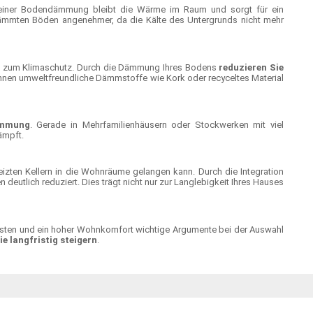
 einer Bodendämmung bleibt die Wärme im Raum und sorgt für ein
dämmten Böden angenehmer, da die Kälte des Untergrunds nicht mehr
trag zum Klimaschutz. Durch die Dämmung Ihres Bodens
reduzieren Sie
nnen umweltfreundliche Dämmstoffe wie Kork oder recyceltes Material
ämmung
. Gerade in Mehrfamilienhäusern oder Stockwerken mit viel
ämpft.
zten Kellern in die Wohnräume gelangen kann. Durch die Integration
eutlich reduziert. Dies trägt nicht nur zur Langlebigkeit Ihres Hauses
zkosten und ein hoher Wohnkomfort wichtige Argumente bei der Auswahl
e langfristig steigern
.