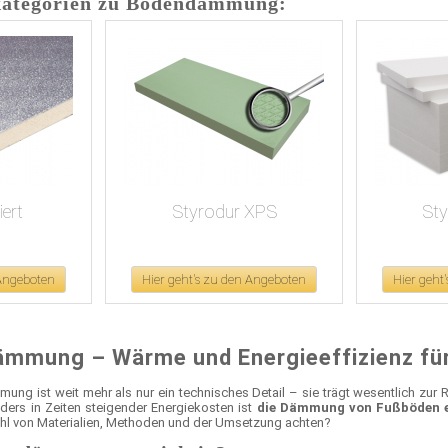
kategorien zu Bodendämmung:
ert
Styrodur XPS
St
 Angeboten
Hier geht's zu den Angeboten
Hier geht
mmung – Wärme und Energieeffizienz für
ung ist weit mehr als nur ein technisches Detail – sie trägt wesentlich zur
ders in Zeiten steigender Energiekosten ist
die Dämmung von Fußböden ein
ahl von Materialien, Methoden und der Umsetzung achten?