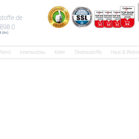
toffe.de
 898 0
18 Uhr)
Wand
Innenausbau
Keller
Ökobaustoffe
Haus & Wohn