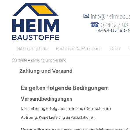
✉
info@heim-baus
☎
07402 / 93
(Mo.-Fr. 8 -12 Uhr & 13 - 
Aktionsangebote
Baubedarf & Werkzeuge
Dach
Startseite
»
Zahlung und Versand
Zahlung und Versand
Es gelten folgende Bedingungen:
Versandbedingungen
Die Lieferung erfolgt nur im Inland (Deutschland).
Achtung:
Keine Lieferung an Packstationen!
Versandkosten