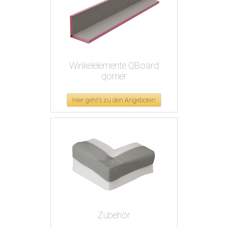
Winkelelemente QBoard
qorner
Hier geht's zu den Angeboten
Zubehör