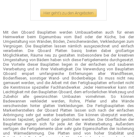
Hier geht's zu den Angeboten
Mit den Qboard Bauplatten werden Umbauarbeiten auch für einen
Heimwerker beim Eigenumbau vom Bad oder der Küche, bei der
Umgestaltung von Wänden, Böden, Zwischenwänden, Verkleidungen zum
Vergnügen. Die Bauplatten lassen nämlich ausgezeichnet und einfach
verarbeiten. Die Qboard Platten basiq bieten dabei großartige
Möglichkeiten, Räume neu zu gestalten. Insbesondere bei der kreativen
Umgestaltung von Bädern haben sich diese Fertigelemente durchgesetzt.
Die Vorteile dieser Bauplatten liegen in der einfachen und sauberen
Verarbeitung und in ihrer Vielseitigkeit. Die Verwendung von Bauplatten
Qboard erspart umfangreiche Entfernungen alter Wandfliesen,
Bodenfliesen, sonstiger Wand- und Bodenbeläge. Es muss nicht neu
gemauert werden, und die Arbeit mit den Fertigbauplatten erfordert nicht
die Kenntnisse spezieller Fachhandwerker. Jeder Heimwerker kann mit
Leichtigkeit mit den Bauplatten Qboard, dem erforderlichen Werkzeug und
Zubehör alle gewünschten Umbauten vornehmen. So können
Badewannen verkleidet werden, Rohre, Pfeiler und alte Wände
verschwinden hinter glatten Verkleidungen. Die Fertigbauplatten des
Markenherstellers der Qboard Platten lassen sich nach der einfachen
Anbringung sehr gut weiter bearbeiten. Sie können überputzt werden,
können tapeziert, gefliest oder gestrichen werden. Die Oberflächen der
Bauplatten eignen sich für jede Art der Weiterarbeitung. Außerdem
verfügen die Fertigelemente über sehr gute Eigenschaften der Isolierung
und Wärmedämmung. Die Platten sind von hoher Stabilität und