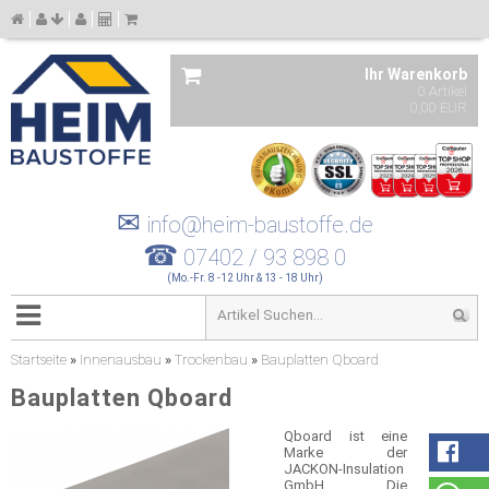
Ihr Warenkorb
0 Artikel
0,00 EUR
✉
info@heim-baustoffe.de
☎
07402 / 93 898 0
(Mo.-Fr. 8 -12 Uhr & 13 - 18 Uhr)
Startseite
»
Innenausbau
»
Trockenbau
»
Bauplatten Qboard
Bauplatten Qboard
Qboard ist eine
Marke der
JACKON-Insulation
GmbH. Die