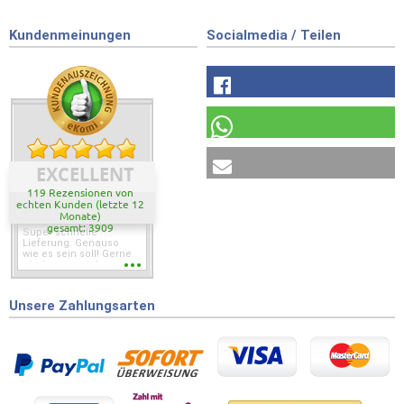
Kundenmeinungen
Socialmedia / Teilen
EXCELLENT
119 Rezensionen von
echten Kunden (letzte 12
Monate)
gesamt: 3909
Super schnelle
Lieferung. Genauso
wie es sein soll! Gerne
wieder wenn ich was
brauche.
Unsere Zahlungsarten