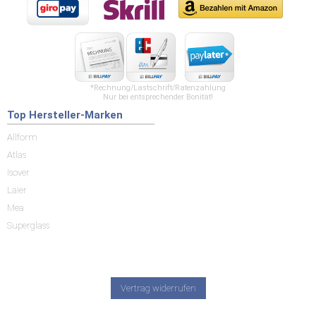
*Rechnung/Lastschrift/Ratenzahlung
Nur bei entsprechender Bonität!
Top Hersteller-Marken
Allform
Atlas
Isover
Laier
Mea
Superglass
Vertrag widerrufen