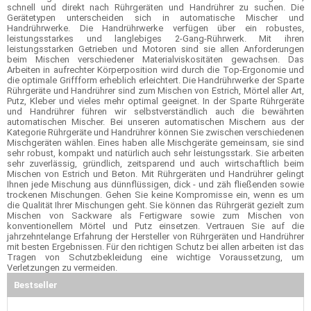
schnell und direkt nach Rührgeräten und Handrührer zu suchen. Die
Gerätetypen unterscheiden sich in automatische Mischer und
Handrührwerke. Die Handrührwerke verfügen über ein robustes,
leistungsstarkes und langlebiges 2-Gang-Rührwerk. Mit ihren
leistungsstarken Getrieben und Motoren sind sie allen Anforderungen
beim Mischen verschiedener Materialviskositäten gewachsen. Das
Arbeiten in aufrechter Körperposition wird durch die Top-Ergonomie und
die optimale Griffform erheblich erleichtert. Die Handrührwerke der Sparte
Rührgeräte und Handrührer sind zum Mischen von Estrich, Mörtel aller Art,
Putz, Kleber und vieles mehr optimal geeignet. In der Sparte Rührgeräte
und Handrührer führen wir selbstverständlich auch die bewährten
automatischen Mischer. Bei unseren automatischen Mischern aus der
Kategorie Rührgeräte und Handrührer können Sie zwischen verschiedenen
Mischgeräten wählen. Eines haben alle Mischgeräte gemeinsam, sie sind
sehr robust, kompakt und natürlich auch sehr leistungsstark. Sie arbeiten
sehr zuverlässig, gründlich, zeitsparend und auch wirtschaftlich beim
Mischen von Estrich und Beton. Mit Rührgeräten und Handrührer gelingt
Ihnen jede Mischung aus dünnflüssigen, dick - und zäh fließenden sowie
trockenen Mischungen. Gehen Sie keine Kompromisse ein, wenn es um
die Qualität Ihrer Mischungen geht. Sie können das Rührgerät gezielt zum
Mischen von Sackware als Fertigware sowie zum Mischen von
konventionellem Mörtel und Putz einsetzen. Vertrauen Sie auf die
jahrzehntelange Erfahrung der Hersteller von Rührgeräten und Handrührer
mit besten Ergebnissen. Für den richtigen Schutz bei allen arbeiten ist das
Tragen von Schutzbekleidung eine wichtige Voraussetzung, um
Verletzungen zu vermeiden.
Bestseller