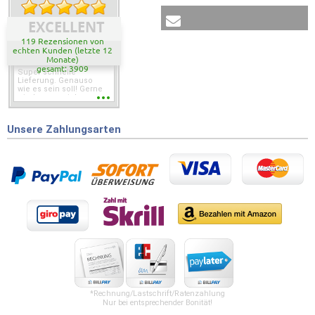
EXCELLENT
119 Rezensionen von
echten Kunden (letzte 12
Monate)
gesamt: 3909
Super schnelle
Lieferung. Genauso
wie es sein soll! Gerne
wieder wenn ich was
brauche.
Unsere Zahlungsarten
*Rechnung/Lastschrift/Ratenzahlung
Nur bei entsprechender Bonität!