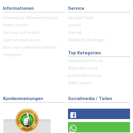
Informationen
Service
Hinweise zur Batterieentsorgung
Häufige Fragen
Widerrufsrecht
Kontakt
Zahlung und Versand
Sitemap
Datenschutzerklärung
Beliebte Suchanfragen
AGB und Kundeninformationen
Top Kategorien
Impressum
Fassadendämmung
Bodendämmung
Aufdachdämmung
WAKÜ Leitern
Kundenmeinungen
Socialmedia / Teilen