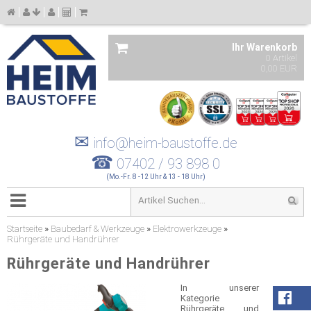
Ihr Warenkorb
0 Artikel
0,00 EUR
✉
info@heim-baustoffe.de
☎
07402 / 93 898 0
(Mo.-Fr. 8 -12 Uhr & 13 - 18 Uhr)
Startseite
»
Baubedarf & Werkzeuge
»
Elektrowerkzeuge
»
Rührgeräte und Handrührer
Rührgeräte und Handrührer
In unserer
Kategorie
Rührgeräte und