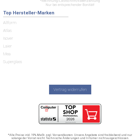
*Rechnung/Lastschrift/Ratenzahlung
Nur bei entsprechender Bonität!
Top Hersteller-Marken
Allform
Atlas
Isover
Laier
Mea
Superglass
Vertrag widerrufen
*Alle Preise inkl. 19% MwSt. zzgl. Versandkosten. Unsere Angebote sind freibleibend und nur
solange der Vorrat reicht. Technische Änderungen und Irrtümer nicht ausgeschlossen.