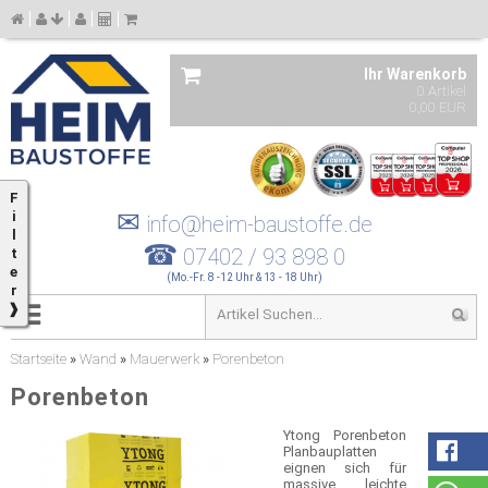
Ihr Warenkorb
0 Artikel
0,00 EUR
F
✉
i
info@heim-baustoffe.de
l
☎
07402 / 93 898 0
t
e
(Mo.-Fr. 8 -12 Uhr & 13 - 18 Uhr)
r
❱
Startseite
»
Wand
»
Mauerwerk
»
Porenbeton
Porenbeton
Ytong Porenbeton
Planbauplatten
eignen sich für
massive, leichte