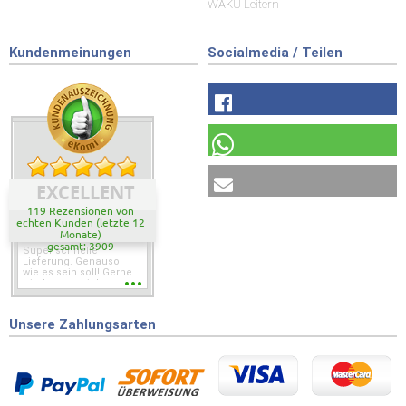
WAKÜ Leitern
Kundenmeinungen
Socialmedia / Teilen
EXCELLENT
119 Rezensionen von
echten Kunden (letzte 12
Monate)
gesamt: 3909
Super schnelle
Lieferung. Genauso
wie es sein soll! Gerne
wieder wenn ich was
brauche.
Unsere Zahlungsarten