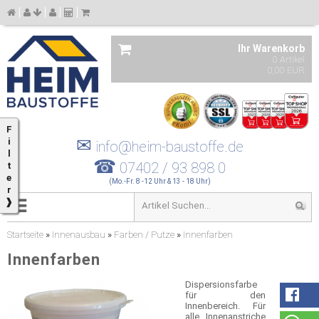
Ihr Warenkorb
0 Artikel
0,00 EUR
F
✉
i
info@heim-baustoffe.de
l
☎
07402 / 93 898 0
t
e
(Mo.-Fr. 8 -12 Uhr & 13 - 18 Uhr)
r
❱
Startseite
»
Innenausbau
»
Farben / Putze
»
Innenfarben
Innenfarben
Dispersionsfarbe
für den
Innenbereich. Für
alle Innenanstriche