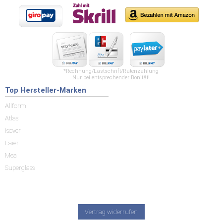
*Rechnung/Lastschrift/Ratenzahlung
Nur bei entsprechender Bonität!
Top Hersteller-Marken
Allform
Atlas
Isover
Laier
Mea
Superglass
Vertrag widerrufen