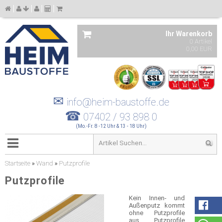
Ihr Warenkorb
0 Artikel
0,00 EUR
✉
info@heim-baustoffe.de
☎
07402 / 93 898 0
(Mo.-Fr. 8 -12 Uhr & 13 - 18 Uhr)
Startseite
»
Wand
»
Putzprofile
Putzprofile
Kein Innen- und
Außenputz kommt
ohne Putzprofile
aus. Putzprofile