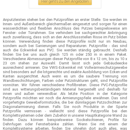
Hier geht's zu den Angeboten
Anputzleisten stehen bei den Putzprofilen an erster Stelle. Sie werden im
Innen- und Außenbereich gleichermaßen eingesetzt und sorgen für einen
wasserdichten und flexiblen Anschluss des Putzes beispielsweise am
Fenster- oder Türrahmen. Sie verhindern bei sachgerechter Anbringung
auch zuverlässig, dass sich an den Anschlussstellen Risse im Putz bilden
können. Verwendung finden diese Putzprofile nicht nur im Neubau,
sondern auch bei Sanierungen und Reparaturen. Putzprofile - das sind
auch die Eckwinkel aus PVC. Sie werden ständig gebraucht. Deshalb
finden Sie bei uns auch gleich 125 m oder 250 m in einem Paket.
Verschiedene Abmessungen dieser Putzprofile von 8 x 12 cm, bis zu 10 x
23 cm stehen zur Auswahl. Damit lässt sich jede Gebäudeecke
ausreichend armieren. Die VWS-Eckwinkel mit Vollwärmeschutzgewebe
sind besonders auf die lotgerechte und exakte Ausbildung von Ecken und
Kanten ausgerichtet. Auch wenn es um die saubere Trennung von
Wandbeschichtungen, Farben oder Putzstrukturen geht, sind Putzprofile
vonnöten. Wir führen verschiedene Profilbreiten. Diese PVC-Putzprofile
sind aus witterungsbeständigem Material hergestellt und deshalb für
innen und außen verwendbar. Als letzte Position in der Kategorie
Putzprofile möchten wir noch die Armierungspfeile erwähnen. Das sind
vorgefertigte Gewebeformstücke, die bei dünnlagigen Putzschichten zur
Diagonalarmierung dienen. Falls Sie noch Produkte in der Sparte
Putzprofile vermissen - vielleicht sind diese Putzprofile bei den
Komplettsystemen oder dem Zubehör in unserer Hauptkategorie Wand zu
finden. Dazu können beispielsweise Sockelschienen, Profile für
Dehnfugen oder Fensterbänke zählen. Wenn Sie mit einem der
Komplettsysteme arbeiten, finden Sie ohnehin dort auch alles, was