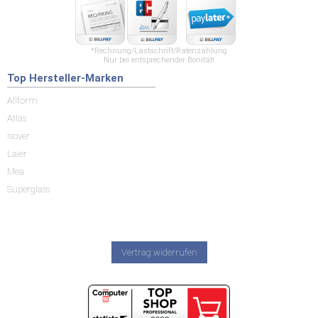
*Rechnung/Lastschrift/Ratenzahlung
Nur bei entsprechender Bonität!
Top Hersteller-Marken
Allform
Atlas
Isover
Laier
Mea
Superglass
Vertrag widerrufen