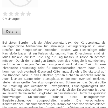
0
Meinungen
Details
Bei vielen Berufen gilt der Arbeitsschutz bzw. der Körperschutz als
unumgängliche Maßnahme für jahrelange Leitungsfähigkeit in vielen
Berufen. Bei hauptsächlich knienden Berufen wie Fliesenleger oder
Kachelofenbauer ist ein Knieschutz unumstritten. Knieschoner sind ein
Muss für alle, die ihre Knie Tag für Tag massiv in Anspruch nehmen
müssen. Durch den ständigen Druck, dem das Kniegelenk stundenlang
und über sehr langem Zeitraum ausgesetzt wird, ist das Risiko für eine
chronische Erkrankung oder für Knorpelschäden enorm hoch. Dazu
kommen noch eventuell Nässe und Kälte hinzu, die ohne Schutz total auf
die Knochen bzw. in den Gelenken großen Schäden anrichten können.
Auch kleinere Steine oder Steinsplitter, in die man eventuell reinkniet,
stellen einen großen Verletzungsgefahr und Schmerzen dar. Dabei sollte
die Erhaltung der Gesundheit, Beweglichkeit, Leistungsfähigkeit und
Flexibilität unbedingt erhalten werden. Nur durch den Knieschoner ist dies
im Bereich der knienden Tätigkeiten zu gewährleisten. Durch die qualitativ
hochwertigen Knieschoner können diese unangenehmen
Begleiterscheinungen ausgeschaltet werden. Die verschiedenen
Konstruktionen, Zusammensetzungen, Kombinationen von verschiedenen
Materialien, verschiedene Passformen und Oberflächenmaterialien ist eine