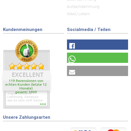
Aufdachdämmung
WAKÜ Leitern
Kundenmeinungen
Socialmedia / Teilen
EXCELLENT
119 Rezensionen von
echten Kunden (letzte 12
Monate)
gesamt: 3909
Super schnelle
Lieferung. Genauso
wie es sein soll! Gerne
wieder wenn ich was
brauche.
Unsere Zahlungsarten