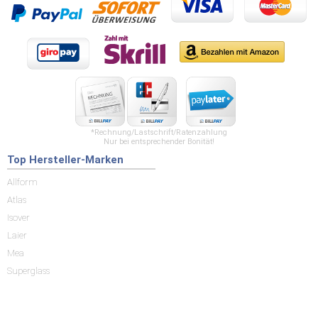
*Rechnung/Lastschrift/Ratenzahlung
Nur bei entsprechender Bonität!
Top Hersteller-Marken
Allform
Atlas
Isover
Laier
Mea
Superglass