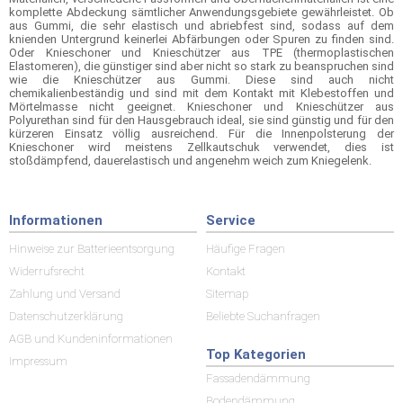
komplette Abdeckung sämtlicher Anwendungsgebiete gewährleistet. Ob
aus Gummi, die sehr elastisch und abriebfest sind, sodass auf dem
knienden Untergrund keinerlei Abfärbungen oder Spuren zu finden sind.
Oder Knieschoner und Knieschützer aus TPE (thermoplastischen
Elastomeren), die günstiger sind aber nicht so stark zu beanspruchen sind
wie die Knieschützer aus Gummi. Diese sind auch nicht
chemikalienbeständig und sind mit dem Kontakt mit Klebestoffen und
Mörtelmasse nicht geeignet. Knieschoner und Knieschützer aus
Polyurethan sind für den Hausgebrauch ideal, sie sind günstig und für den
kürzeren Einsatz völlig ausreichend. Für die Innenpolsterung der
Knieschoner wird meistens Zellkautschuk verwendet, dies ist
stoßdämpfend, dauerelastisch und angenehm weich zum Kniegelenk.
Informationen
Service
Hinweise zur Batterieentsorgung
Häufige Fragen
Widerrufsrecht
Kontakt
Zahlung und Versand
Sitemap
Datenschutzerklärung
Beliebte Suchanfragen
AGB und Kundeninformationen
Top Kategorien
Impressum
Fassadendämmung
Bodendämmung