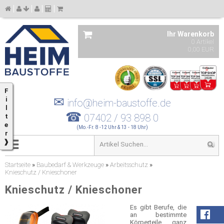
Ihr Warenkorb
0 Artikel
0,00 EUR
F
✉
i
info@heim-baustoffe.de
l
☎
07402 / 93 898 0
t
e
(Mo.-Fr. 8 -12 Uhr & 13 - 18 Uhr)
r
❱
Startseite
»
Baubedarf & Werkzeuge
»
Arbeitsschutz
»
Knieschutz / Knieschoner
Knieschutz / Knieschoner
Es gibt Berufe, die
an bestimmte
Körperteile ganz