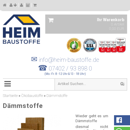
Ihr Warenkorb
0 Artikel
0,00 EUR
✉
info@heim-baustoffe.de
☎
07402 / 93 898 0
(Mo.-Fr. 8 -12 Uhr & 13 - 18 Uhr)
Startseite
»
Ökobaustoffe
»
Dämmstoffe
Dämmstoffe
Wieder geht es um
Dämmstoffe 
diesmal nicht