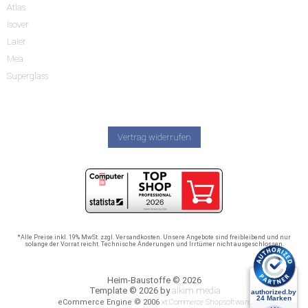
Atlas
Isover
Laier
Mea
Superglass
Vertrag widerrufen
*Alle Preise inkl. 19% MwSt. zzgl. Versandkosten. Unsere Angebote sind freibleibend und nur
solange der Vorrat reicht. Technische Änderungen und Irrtümer nicht ausgeschlossen.
Heim-Baustoffe © 2026
Template © 2026 by
alkim media
eCommerce Engine © 2006
xt:Commerce Shopsoftware