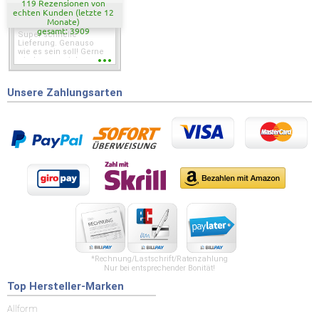
119 Rezensionen von
echten Kunden (letzte 12
Monate)
gesamt: 3909
Super schnelle
Lieferung. Genauso
wie es sein soll! Gerne
wieder wenn ich was
brauche.
Unsere Zahlungsarten
*Rechnung/Lastschrift/Ratenzahlung
Nur bei entsprechender Bonität!
Top Hersteller-Marken
Allform