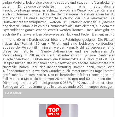
einige Vorteile, beispielsweise eine saubere und staubarme Verarbeitung,
gute Diffusionseigenschaften und eine automatische
Feuchtigkeitsregulierung; er schützt sowohl im Winter vor der Kälte als
auch im Sommer vor der Hitze. Bei den geringeren Materialstärken bis 80
mm können Sie diese Dämmstoffe auch von der Rolle verarbeiten. Die
Holzweichfaserdämmplatten werden in unterschiedlichen Systemen
angeboten. Einmal gibt es die Dämmstoffe als Einzelelement, aus dem mit
Systemkleber ganze Wände erstellt werden können. Dann aber gibt es
auch die Plattenware, beispielsweise als Nut - und Feder  Element mit 40
mm und 60 mm Durchmesser, ideal als Putzträger geeignet. Die Platten
haben das Format 130 cm x 79 cm und sind beidseitig verwendbar,
sodass der Verschnitt minimiert werden kann. Nicht zu vergessen sind
diese Dämmstoffe in Sandwich-Bauweise, und sie optimieren die
Verarbeitung im Altbau, da sie Unebenheiten von +/- zwei Zentimeter
ausgleichen kann. Bleiben noch die Dämmstoffe aus Calciumsilikat. Die
Casipro Klimaplatte ist genau dort einsetzbar, wo andere Dämmstoffe ihre
Nachteile haben: bei der Innendämmung. Immer dann, wenn eine
Außendämmung aus welchen Gründen auch immer nicht in Frage kommt,
greift man zu diesen Platten. Das ist besonders oft bei Sanierungen der
Fall. Mit ihren Materialstärken von 25 mm, 30 mm und 50 mm kann diese
Dämmung, die der Wärmeleitgruppe 0,062 W/m²K zuzuordnen ist. einen
Beitrag zur Wärmedämmung da leisten, wo andere Dämmungen versagen.
Bestseller