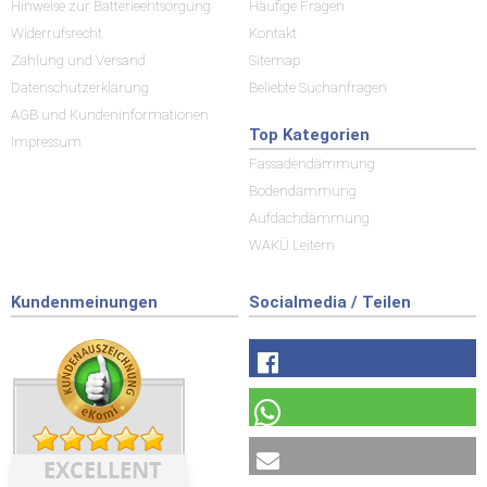
Hinweise zur Batterieentsorgung
Häufige Fragen
Widerrufsrecht
Kontakt
Zahlung und Versand
Sitemap
Datenschutzerklärung
Beliebte Suchanfragen
AGB und Kundeninformationen
Top Kategorien
Impressum
Fassadendämmung
Bodendämmung
Aufdachdämmung
WAKÜ Leitern
Kundenmeinungen
Socialmedia / Teilen
EXCELLENT