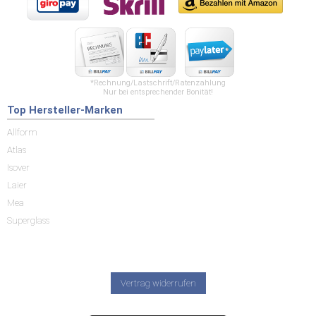
*Rechnung/Lastschrift/Ratenzahlung
Nur bei entsprechender Bonität!
Top Hersteller-Marken
Allform
Atlas
Isover
Laier
Mea
Superglass
Vertrag widerrufen