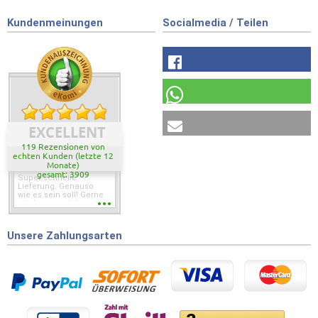
Kundenmeinungen
Socialmedia / Teilen
EXCELLENT
119 Rezensionen von
echten Kunden (letzte 12
Monate)
gesamt: 3909
Super schnelle
Lieferung. Genauso
wie es sein soll! Gerne
wieder wenn ich was
brauche.
Unsere Zahlungsarten