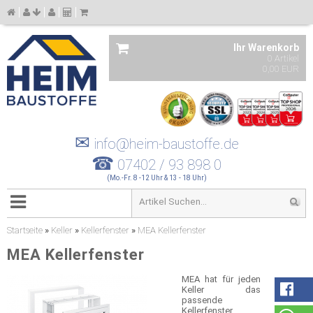
Ihr Warenkorb
0 Artikel
0,00 EUR
✉
info@heim-baustoffe.de
☎
07402 / 93 898 0
(Mo.-Fr. 8 -12 Uhr & 13 - 18 Uhr)
Startseite
»
Keller
»
Kellerfenster
»
MEA Kellerfenster
MEA Kellerfenster
MEA hat für jeden
Keller das
passende
Kellerfenster.