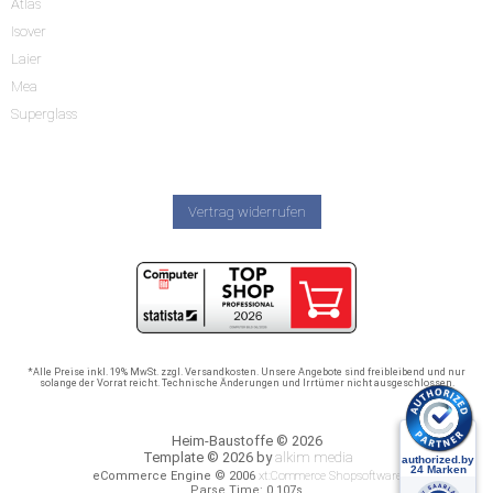
Atlas
Isover
Laier
Mea
Superglass
Vertrag widerrufen
*Alle Preise inkl. 19% MwSt. zzgl. Versandkosten. Unsere Angebote sind freibleibend und nur
solange der Vorrat reicht. Technische Änderungen und Irrtümer nicht ausgeschlossen.
Heim-Baustoffe © 2026
Template © 2026 by
alkim media
eCommerce Engine © 2006
xt:Commerce Shopsoftware
Parse Time: 0.107s