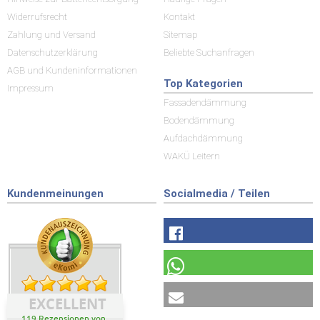
Widerrufsrecht
Kontakt
Zahlung und Versand
Sitemap
Datenschutzerklärung
Beliebte Suchanfragen
AGB und Kundeninformationen
Top Kategorien
Impressum
Fassadendämmung
Bodendämmung
Aufdachdämmung
WAKÜ Leitern
Kundenmeinungen
Socialmedia / Teilen
EXCELLENT
119 Rezensionen von