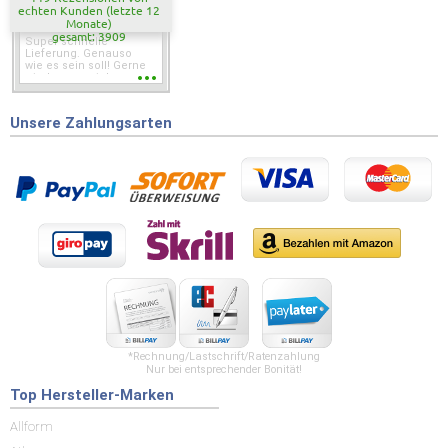
echten Kunden (letzte 12
Monate)
gesamt: 3909
Super schnelle
Lieferung. Genauso
wie es sein soll! Gerne
wieder wenn ich was
brauche.
Unsere Zahlungsarten
*Rechnung/Lastschrift/Ratenzahlung
Nur bei entsprechender Bonität!
Top Hersteller-Marken
Allform