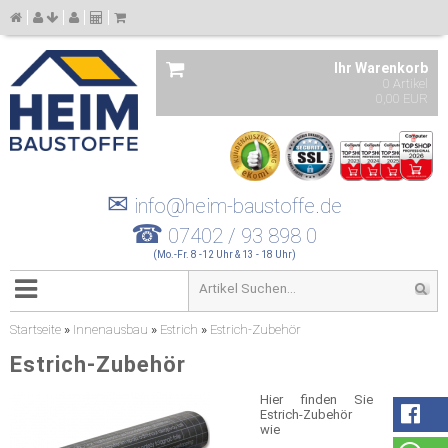
Ihr Warenkorb
0 Artikel
0,00 EUR
✉
info@heim-baustoffe.de
☎
07402 / 93 898 0
(Mo.-Fr. 8 -12 Uhr & 13 - 18 Uhr)
Startseite
»
Innenausbau
»
Estrich
»
Estrich-Zubehör
Estrich-Zubehör
Hier finden Sie
Estrich-Zubehör
wie