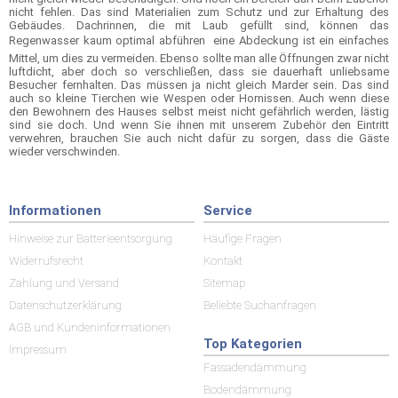
nicht fehlen. Das sind Materialien zum Schutz und zur Erhaltung des
Gebäudes. Dachrinnen, die mit Laub gefüllt sind, können das
Regenwasser kaum optimal abführen  eine Abdeckung ist ein einfaches
Mittel, um dies zu vermeiden. Ebenso sollte man alle Öffnungen zwar nicht
luftdicht, aber doch so verschließen, dass sie dauerhaft unliebsame
Besucher fernhalten. Das müssen ja nicht gleich Marder sein. Das sind
auch so kleine Tierchen wie Wespen oder Hornissen. Auch wenn diese
den Bewohnern des Hauses selbst meist nicht gefährlich werden, lästig
sind sie doch. Und wenn Sie ihnen mit unserem Zubehör den Eintritt
verwehren, brauchen Sie auch nicht dafür zu sorgen, dass die Gäste
wieder verschwinden.
Informationen
Service
Hinweise zur Batterieentsorgung
Häufige Fragen
Widerrufsrecht
Kontakt
Zahlung und Versand
Sitemap
Datenschutzerklärung
Beliebte Suchanfragen
AGB und Kundeninformationen
Top Kategorien
Impressum
Fassadendämmung
Bodendämmung