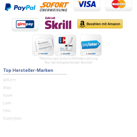
*Rechnung/Lastschrift/Ratenzahlung
Nur bei entsprechender Bonität!
Top Hersteller-Marken
Allform
Atlas
Isover
Laier
Mea
Superglass