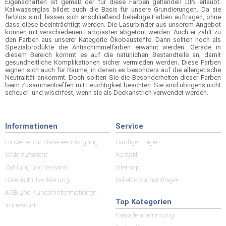
Eigenschaften ist gemäß der für diese Farben geltenden DIN erlaubt.
Kaliwasserglas bildet auch die Basis für unsere Grundierungen. Da sie
farblos sind, lassen sich anschließend beliebige Farben auftragen, ohne
dass diese beeinträchtigt werden. Die Lasurbinder aus unserem Angebot
können mit verschiedenen Farbpasten abgetönt werden. Auch er zählt zu
den Farben aus unserer Kategorie Ökobaustoffe. Dann sollten noch als
Spezialprodukte die Antischimmelfarben erwähnt werden. Gerade in
diesem Bereich kommt es auf die natürlichen Bestandteile an, damit
gesundheitliche Komplikationen sicher vermieden werden. Diese Farben
eignen sich auch für Räume, in denen es besonders auf die allergetische
Neutralität ankommt. Doch sollten Sie die Besonderheiten dieser Farben
beim Zusammentreffen mit Feuchtigkeit beachten. Sie sind übrigens nicht
scheuer- und wischfest, wenn sie als Deckanstrich verwendet werden.
Informationen
Service
Hinweise zur Batterieentsorgung
Häufige Fragen
Widerrufsrecht
Kontakt
Zahlung und Versand
Sitemap
Datenschutzerklärung
Beliebte Suchanfragen
AGB und Kundeninformationen
Top Kategorien
Impressum
Fassadendämmung