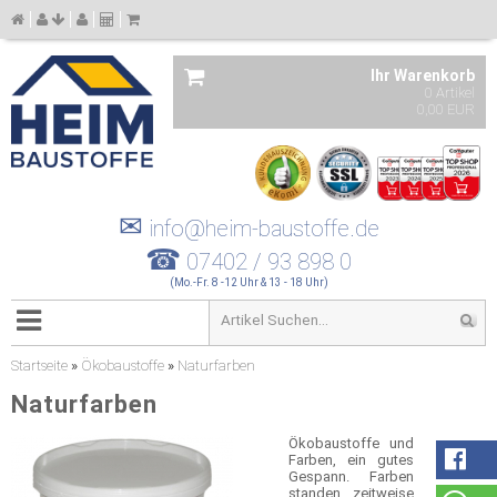
Ihr Warenkorb
0 Artikel
0,00 EUR
✉
info@heim-baustoffe.de
☎
07402 / 93 898 0
(Mo.-Fr. 8 -12 Uhr & 13 - 18 Uhr)
Startseite
»
Ökobaustoffe
»
Naturfarben
Naturfarben
Ökobaustoffe und
Farben, ein gutes
Gespann. Farben
standen zeitweise