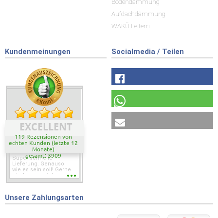
Bodendämmung
Aufdachdämmung
WAKÜ Leitern
Kundenmeinungen
Socialmedia / Teilen
EXCELLENT
119 Rezensionen von
echten Kunden (letzte 12
Monate)
gesamt: 3909
Super schnelle
Lieferung. Genauso
wie es sein soll! Gerne
wieder wenn ich was
brauche.
Unsere Zahlungsarten