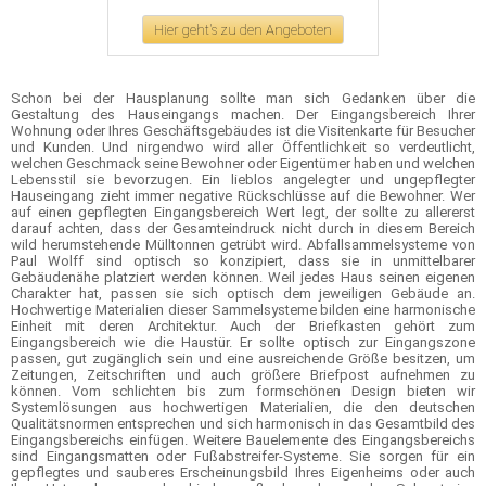
Hier geht's zu den Angeboten
Schon bei der Hausplanung sollte man sich Gedanken über die
Gestaltung des Hauseingangs machen. Der Eingangsbereich Ihrer
Wohnung oder Ihres Geschäftsgebäudes ist die Visitenkarte für Besucher
und Kunden. Und nirgendwo wird aller Öffentlichkeit so verdeutlicht,
welchen Geschmack seine Bewohner oder Eigentümer haben und welchen
Lebensstil sie bevorzugen. Ein lieblos angelegter und ungepflegter
Hauseingang zieht immer negative Rückschlüsse auf die Bewohner. Wer
auf einen gepflegten Eingangsbereich Wert legt, der sollte zu allererst
darauf achten, dass der Gesamteindruck nicht durch in diesem Bereich
wild herumstehende Mülltonnen getrübt wird. Abfallsammelsysteme von
Paul Wolff sind optisch so konzipiert, dass sie in unmittelbarer
Gebäudenähe platziert werden können. Weil jedes Haus seinen eigenen
Charakter hat, passen sie sich optisch dem jeweiligen Gebäude an.
Hochwertige Materialien dieser Sammelsysteme bilden eine harmonische
Einheit mit deren Architektur. Auch der Briefkasten gehört zum
Eingangsbereich wie die Haustür. Er sollte optisch zur Eingangszone
passen, gut zugänglich sein und eine ausreichende Größe besitzen, um
Zeitungen, Zeitschriften und auch größere Briefpost aufnehmen zu
können. Vom schlichten bis zum formschönen Design bieten wir
Systemlösungen aus hochwertigen Materialien, die den deutschen
Qualitätsnormen entsprechen und sich harmonisch in das Gesamtbild des
Eingangsbereichs einfügen. Weitere Bauelemente des Eingangsbereichs
sind Eingangsmatten oder Fußabstreifer-Systeme. Sie sorgen für ein
gepflegtes und sauberes Erscheinungsbild Ihres Eigenheims oder auch