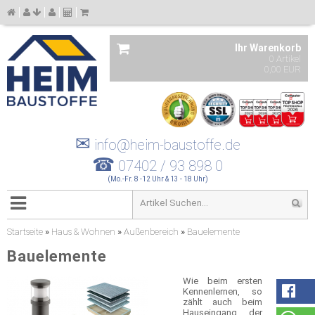
Ihr Warenkorb
0 Artikel
0,00 EUR
✉
info@heim-baustoffe.de
☎
07402 / 93 898 0
(Mo.-Fr. 8 -12 Uhr & 13 - 18 Uhr)
Startseite
»
Haus & Wohnen
»
Außenbereich
»
Bauelemente
Bauelemente
Wie beim ersten
Kennenlernen, so
zählt auch beim
Hauseingang der