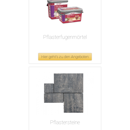
Pflasterfugenmörtel
Hier geht's zu den Angeboten
Pflastersteine