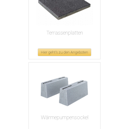
Terrassenplatten
Hier geht's zu den Angeboten
Wärmepumpensockel