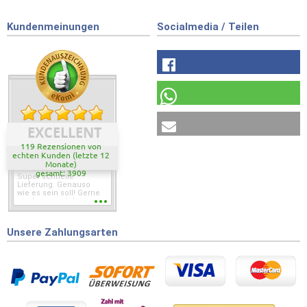
Kundenmeinungen
Socialmedia / Teilen
EXCELLENT
119 Rezensionen von
echten Kunden (letzte 12
Monate)
gesamt: 3909
Super schnelle
Lieferung. Genauso
wie es sein soll! Gerne
wieder wenn ich was
brauche.
Unsere Zahlungsarten