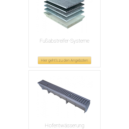
Fußabstreifer-Systeme
Hier geht's zu den Angeboten
Hofentwässerung