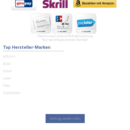
*Rechnung/Lastschrift/Ratenzahlung
Nur bei entsprechender Bonität!
Top Hersteller-Marken
Allform
Atlas
Isover
Laier
Mea
Superglass
Vertrag widerrufen