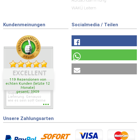
Aufdachdämmung
WAKÜ Leitern
Kundenmeinungen
Socialmedia / Teilen
EXCELLENT
119 Rezensionen von
echten Kunden (letzte 12
Monate)
gesamt: 3909
Super schnelle
Lieferung. Genauso
wie es sein soll! Gerne
wieder wenn ich was
brauche.
Unsere Zahlungsarten