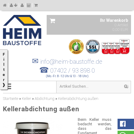
Ihr Warenkorb
0 Artikel
0,00 EUR
F
✉
i
info@heim-baustoffe.de
l
☎
07402 / 93 898 0
t
e
(Mo.-Fr. 8 -12 Uhr & 13 - 18 Uhr)
r
❱
Startseite
»
Keller
»
Abdichtung
»
Kellerabdichtung außen
Kellerabdichtung außen
Beim Keller muss
bedacht werden,
dass das
Fundament