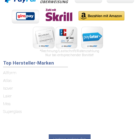
*Rechnung/Lastschrift/Ratenzahlung
Nur bei entsprechender Bonität!
Top Hersteller-Marken
Allform
Atlas
Isover
Laier
Mea
Superglass