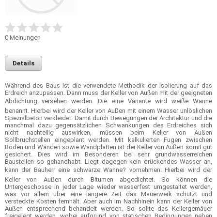
0
Meinungen
Details
Während des Baus ist die verwendete Methodik der Isolierung auf das
Erdreich anzupassen. Dann muss der Keller von Außen mit der geeigneten
Abdichtung versehen werden. Die eine Variante wird weiße Wanne
benannt. Hierbei wird der Keller von Außen mit einem Wasser unlöslichen
Spezialbeton verkleidet. Damit durch Bewegungen der Architektur und die
manchmal dazu gegensätzlichen Schwankungen des Erdreiches sich
nicht nachteilig auswirken, müssen beim Keller von Außen
Sollbruchstellen eingeplant werden. Mit kalkulierten Fugen zwischen
Boden und Wänden sowie Wandplatten ist der Keller von Außen somit gut
gesichert. Dies wird im Besonderen bei sehr grundwasserreichen
Baustellen so gehandhabt. Liegt dagegen kein drückendes Wasser an,
kann der Bauherr eine schwarze Wanne? vornehmen. Hierbei wird der
Keller von Außen durch Bitumen abgedichtet. So können die
Untergeschosse in jeder Lage wieder wasserfest umgestaltet werden,
was vor allem über eine längere Zeit das Mauerwerk schützt und
versteckte Kosten fernhält. Aber auch im Nachhinein kann der Keller von
Außen entsprechend behandelt werden. So sollte das Kellergemäuer
freigelegt werden, wobei aufgrund von statischen Bedingungen neben