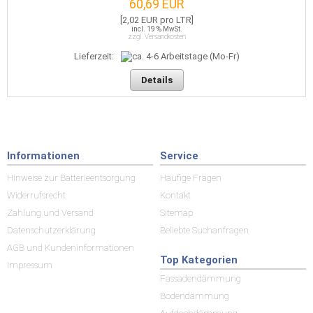
60,69 EUR
[2,02 EUR pro LTR]
incl. 19 % MwSt.
zzgl. Versandkosten
Lieferzeit:
Details
Informationen
Service
Hinweise zur Batterieentsorgung
Häufige Fragen
Widerrufsrecht
Kontakt
Zahlung und Versand
Sitemap
Datenschutzerklärung
Beliebte Suchanfragen
AGB und Kundeninformationen
Top Kategorien
Impressum
Fassadendämmung
Bodendämmung