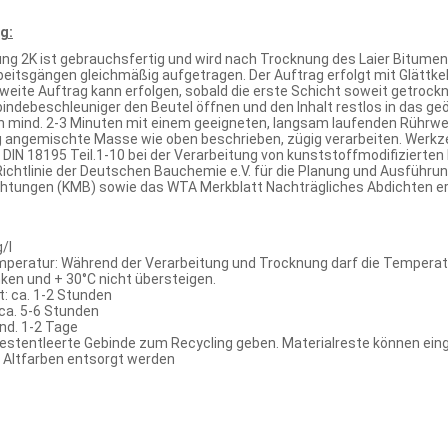
g:
ung 2K ist gebrauchsfertig und wird nach Trocknung des Laier Bitumen
itsgängen gleichmäßig aufgetragen. Der Auftrag erfolgt mit Glättkelle
weite Auftrag kann erfolgen, sobald die erste Schicht soweit getrockn
ndebeschleuniger den Beutel öffnen und den Inhalt restlos in das geö
mind. 2-3 Minuten mit einem geeigneten, langsam laufenden Rührwe
g angemischte Masse wie oben beschrieben, zügig verarbeiten. Werkze
ie DIN 18195 Teil.1-10 bei der Verarbeitung von kunststoffmodifizie
Richtlinie der Deutschen Bauchemie e.V. für die Planung und Ausführ
tungen (KMB) sowie das WTA Merkblatt Nachträgliches Abdichten erd
/l
peratur: Während der Verarbeitung und Trocknung darf die Temperatu
nken und + 30°C nicht übersteigen.
: ca. 1-2 Stunden
ca. 5-6 Stunden
nd. 1-2 Tage
estentleerte Gebinde zum Recycling geben. Materialreste können einge
 Altfarben entsorgt werden