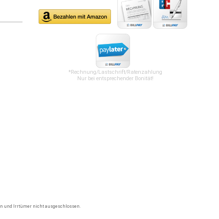
*Rechnung/Lastschrift/Ratenzahlung
Nur bei entsprechender Bonität!
gen und Irrtümer nicht ausgeschlossen.