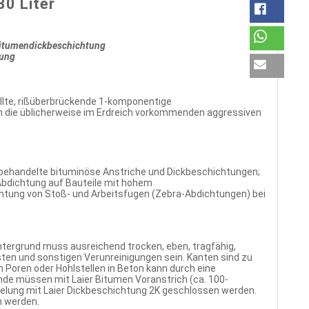
30 Liter
 Bitumendickbeschichtung
tung
üllte, rißüberbrückende 1-komponentige
 die üblicherweise im Erdreich vorkommenden aggressiven
rbehandelte bituminöse Anstriche und Dickbeschichtungen;
Abdichtung auf Bauteile mit hohem
htung von Stoß- und Arbeitsfugen (Zebra-Abdichtungen) bei
ntergrund muss ausreichend trocken, eben, tragfähig,
resten und sonstigen Verunreinigungen sein. Kanten sind zu
 Poren oder Hohlstellen in Beton kann durch eine
nde müssen mit Laier Bitumen Voranstrich (ca. 100-
lung mit Laier Dickbeschichtung 2K geschlossen werden.
n werden.