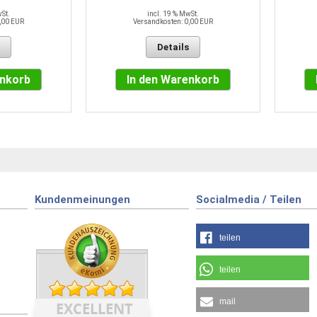
wSt.
incl. 19 % MwSt.
,00 EUR
Versandkosten: 0,00 EUR
Details
enkorb
In den Warenkorb
Kundenmeinungen
Socialmedia / Teilen
teilen
teilen
mail
EXCELLENT