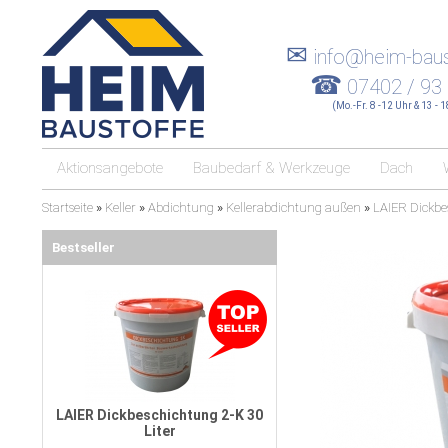
✉
info@heim-baus
☎
07402 / 93
(Mo.-Fr. 8 -12 Uhr & 13 - 
Aktionsangebote
Baubedarf & Werkzeuge
Dach
Startseite
»
Keller
»
Abdichtung
»
Kellerabdichtung außen
»
LAIER Dickbe
Bestseller
LAIER Dickbeschichtung 2-K 30
Liter