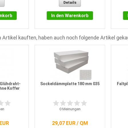
Details
enkorb
In den Warenkorb
 Artikel kauften, haben auch noch folgende Artikel geka
Glühdraht-
Sockeldämmplatte 180 mm 035
Faltp
hne Koffer
en
0
Meinungen
 EUR
29,07 EUR / QM