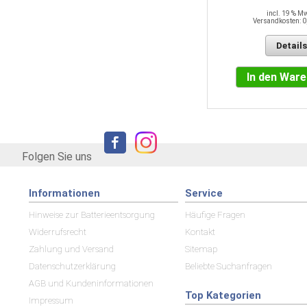
incl. 19 % M
Versandkosten: 0
Details
Details
In den Warenkorb
In den War
Folgen Sie uns
Informationen
Service
Hinweise zur Batterieentsorgung
Häufige Fragen
Widerrufsrecht
Kontakt
Zahlung und Versand
Sitemap
Datenschutzerklärung
Beliebte Suchanfragen
AGB und Kundeninformationen
Top Kategorien
Impressum