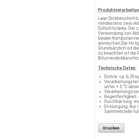
Produktverarbeitun
Laier Dickbeschicht
mindestens zwei Arbe
Schichtstärke. Der z
Verwendung von Abbi
beiden Komponenten 
anmischen.Die ferti
Grundsätzlich ist d
zu beachten ist die 
Bitumendickbeschich
Technische Daten:
Dichte: ca. 0,70 kg
Verarbeitungstem
unter + 5 °C absi
Verarbeitungszeit
Regenfestigkeit: 
Durchhärtung: mi
Entsorgung: Nur r
Sammelstelle für
Drucken