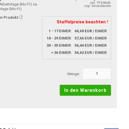
incl. 19 % MwSt.
ca.
zzgl. Versandkosten
stage (Mo-Fr)
m Produkt
Staffelpreise beachten
!
1 - 17 EIMER:
60,69 EUR / EIMER
18 - 29 EIMER:
57,66 EUR / EIMER
30 - 35 EIMER:
56,44 EUR / EIMER
> 36 EIMER:
54,62 EUR / EIMER
Menge: