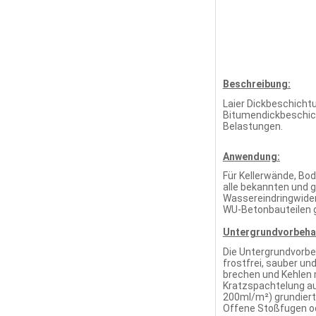
Beschreibung:
Laier Dickbeschicht
Bitumendickbeschich
Belastungen.
Anwendung:
Für Kellerwände, Bo
alle bekannten und 
Wassereindringwider
WU-Betonbauteilen 
Untergrundvorbeha
Die Untergrundvorbe
frostfrei, sauber un
brechen und Kehlen m
Kratzspachtelung au
200ml/m²) grundiert
Offene Stoßfugen o