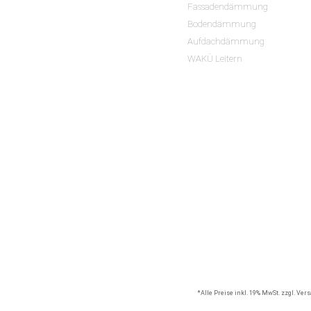
Fassadendämmung
Bodendämmung
Aufdachdämmung
WAKÜ Leitern
*Alle Preise inkl. 19% MwSt. zzgl. Ve