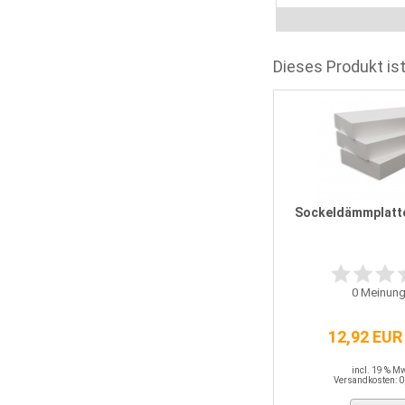
Dieses Produkt ist
0
Jackodur KF 500 SF-Standard 50
mm WLS 037
Sockeldämmplatt
0
Meinungen
0
Meinung
11,41 EUR / QM
12,92 EUR
incl. 19 % MwSt.
Versandkosten: 0,00 EUR
incl. 19 % M
Versandkosten: 0
Details