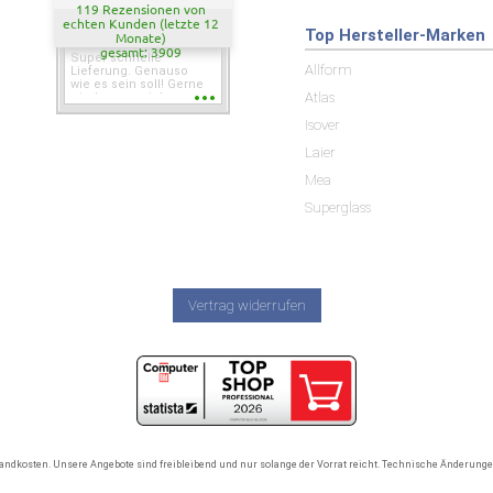
119 Rezensionen von
echten Kunden (letzte 12
Top Hersteller-Marken
Monate)
gesamt: 3909
Super schnelle
Allform
Lieferung. Genauso
wie es sein soll! Gerne
Atlas
wieder wenn ich was
brauche.
Isover
Laier
Mea
Superglass
Vertrag widerrufen
rsandkosten. Unsere Angebote sind freibleibend und nur solange der Vorrat reicht. Technische Änderun