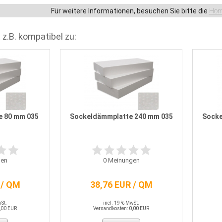
Für weitere Informationen, besuchen Sie bitte die
Hom
 z.B. kompatibel zu:
e 80 mm 035
Sockeldämmplatte 240 mm 035
Socke
en
0
Meinungen
 / QM
38,76 EUR / QM
wSt.
incl. 19 % MwSt.
,00 EUR
Versandkosten: 0,00 EUR