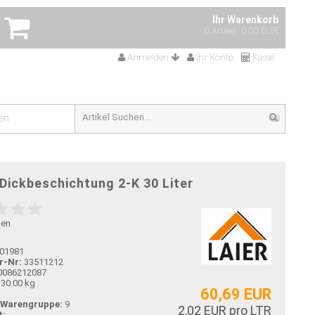
Ihr Warenkorb
0 Artikel
0,00 EUR
Anmelden
Ihr Konto
Kasse
en
Dickbeschichtung 2-K 30 Liter
gen
01981
r-Nr:
33511212
0086212087
30.00 kg
60,69 EUR
-Warengruppe:
9
2,02 EUR pro LTR
t: