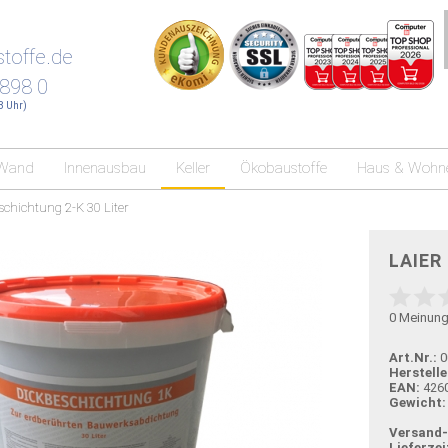
toffe.de
 898 0
18 Uhr)
Wand
Innenausbau
Keller
Ökobaustoffe
Haus & Wohn
schichtung 2-K 30 Liter
LAIER 
0
Meinun
Art.Nr.:
0
Herstelle
EAN:
426
Gewicht:
Versand
Lieferzei