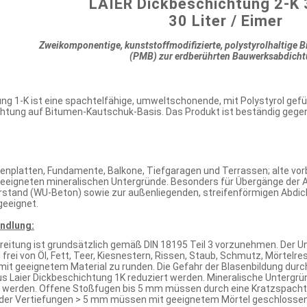
LAIER Dickbeschichtung 2-K 
30 Liter / Eimer
Zweikomponentige, kunststoffmodifizierte, polystyrolhaltige
(PMB) zur erdberührten Bauwerksabdich
ung 1-K ist eine spachtelfähige, umweltschonende, mit Polystyrol gef
tung auf Bitumen-Kautschuk-Basis. Das Produkt ist beständig gegen
denplatten, Fundamente, Balkone, Tiefgaragen und Terrassen; alte vo
geeigneten mineralischen Untergründe. Besonders für Übergänge der 
stand (WU-Beton) sowie zur außenliegenden, streifenförmigen Abdic
geeignet.
ndlung:
reitung ist grundsätzlich gemäß DIN 18195 Teil 3 vorzunehmen. Der U
d frei von Öl, Fett, Teer, Kiesnestern, Rissen, Staub, Schmutz, Mörtel
it geeignetem Material zu runden. Die Gefahr der Blasenbildung durch
s Laier Dickbeschichtung 1K reduziert werden. Mineralische Untergrü
 werden. Offene Stoßfugen bis 5 mm müssen durch eine Kratzspachte
der Vertiefungen > 5 mm müssen mit geeignetem Mörtel geschlosse