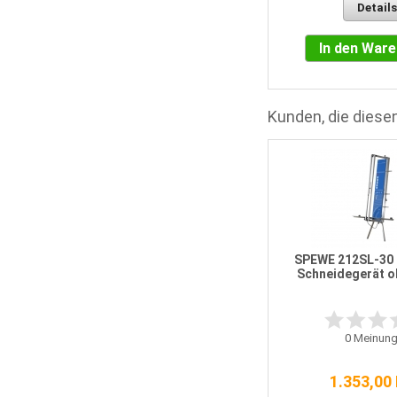
Details
In den Warenkorb
In den War
Kunden, die diesen
Fassadenplatte EPS WDV Grau
032 80 mm
SPEWE 212SL-30 
Schneidegerät o
11
Meinungen
0
Meinung
8,70 EUR / QM
1.353,00
incl. 19 % MwSt.
Versandkosten: 0,00 EUR