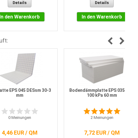
Details
Details
In den Warenkorb
In den Warenkorb
uft:
latte EPS 045 DESsm 30-3
Bodendämmplatte EPS 035 DEO
mm
100 kPa 60 mm
0
Meinungen
2
Meinungen
4,46 EUR / QM
7,72 EUR / QM