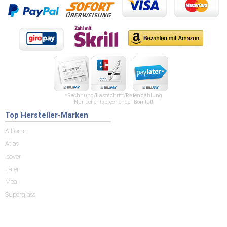
*Rechnung/Lastschrift/Ratenzahlung
Nur bei entsprechender Bonität!
Top Hersteller-Marken
Allform
Atlas
Isover
Laier
Mea
Superglass