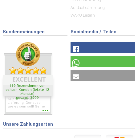
Aufdachdämmung
WAKÜ Leitern
Kundenmeinungen
Socialmedia / Teilen
EXCELLENT
119 Rezensionen von
echten Kunden (letzte 12
Monate)
gesamt: 3909
Super schnelle
Lieferung. Genauso
wie es sein soll! Gerne
wieder wenn ich was
brauche.
Unsere Zahlungsarten