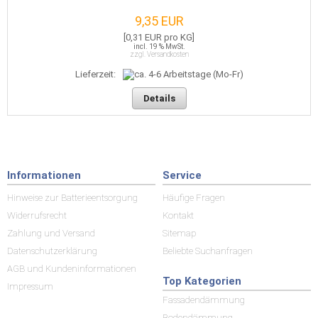
9,35 EUR
[0,31 EUR pro KG]
incl. 19 % MwSt.
zzgl. Versandkosten
Lieferzeit:
Details
Informationen
Service
Hinweise zur Batterieentsorgung
Häufige Fragen
Widerrufsrecht
Kontakt
Zahlung und Versand
Sitemap
Datenschutzerklärung
Beliebte Suchanfragen
AGB und Kundeninformationen
Top Kategorien
Impressum
Fassadendämmung
Bodendämmung