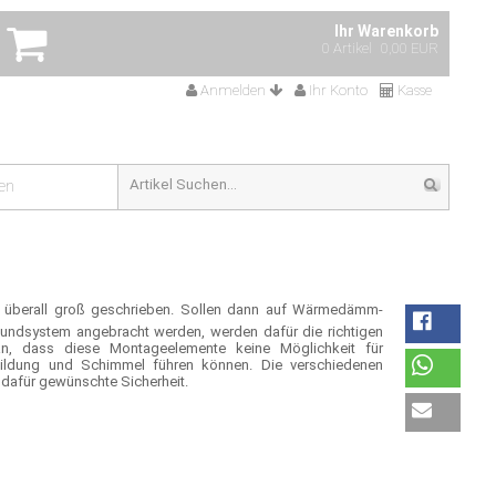
Ihr Warenkorb
0 Artikel
0,00 EUR
Anmelden
Ihr Konto
Kasse
en
überall groß geschrieben. Sollen dann auf Wärmedämm-
ndsystem angebracht werden, werden dafür die richtigen
n, dass diese Montageelemente keine Möglichkeit für
ildung und Schimmel führen können. Die verschiedenen
afür gewünschte Sicherheit.