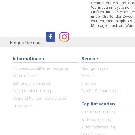
Schraubdübeln und Stop
Wärmedämmsysteme in ke
einfach und sicher an d
in der Größe, der Zweck
werden. Darum gibt es z
Montagen auch am Wärm
Folgen Sie uns
Informationen
Service
Hinweise zur Batterieentsorgung
Häufige Fragen
Widerrufsrecht
Kontakt
Zahlung und Versand
Sitemap
Datenschutzerklärung
Beliebte Suchanfragen
AGB und Kundeninformationen
Top Kategorien
Impressum
Fassadendämmung
Bodendämmung
Aufdachdämmung
WAKÜ Leitern