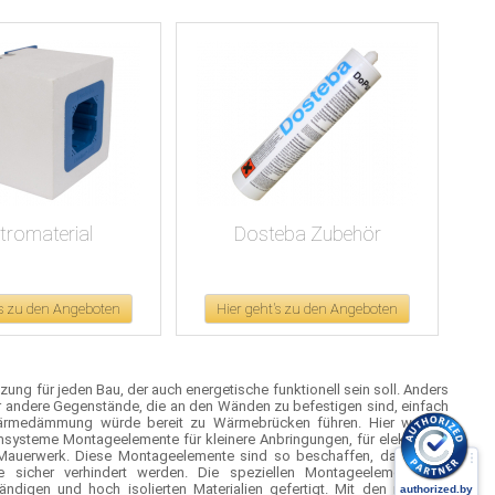
ktromaterial
Dosteba Zubehör
's zu den Angeboten
Hier geht's zu den Angeboten
g für jeden Bau, der auch energetische funktionell sein soll. Anders
 andere Gegenstände, die an den Wänden zu befestigen sind, einfach
ärmedämmung würde bereit zu Wärmebrücken führen. Hier werden
ysteme Montageelemente für kleinere Anbringungen, für elektrische
 Mauerwerk. Diese Montageelemente sind so beschaffen, dass auch
e sicher verhindert werden. Die speziellen Montageelemente für
digen und hoch isolierten Materialien gefertigt. Mit den richtigen