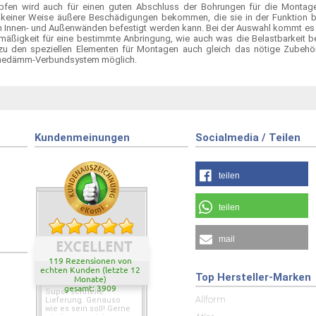
fen wird auch für einen guten Abschluss der Bohrungen für die Montag
iner Weise äußere Beschädigungen bekommen, die sie in der Funktion bee
en Innen- und Außenwänden befestigt werden kann. Bei der Auswahl kommt e
mäßigkeit für eine bestimmte Anbringung, wie auch was die Belastbarkeit b
u den speziellen Elementen für Montagen auch gleich das nötige Zubehör
edämm-Verbundsystem möglich.
Kundenmeinungen
Socialmedia / Teilen
teilen
teilen
mail
EXCELLENT
119 Rezensionen von
echten Kunden (letzte 12
Top Hersteller-Marken
Monate)
gesamt: 3909
Super schnelle
Allform
Lieferung. Genauso
wie es sein soll! Gerne