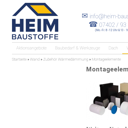
✉
info@heim-baus
☎
07402 / 93
(Mo.-Fr. 8 -12 Uhr & 13 - 
Aktionsangebote
Baubedarf & Werkzeuge
Dach
Startseite
»
Wand
»
Zubehör Wärmedämmung
»
Montageelemente
Montageelem