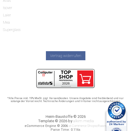
Atlas
Isover
Laier
Mea
Superglass
Vertrag widerrufen
*Alle Preise inkl. 19% MwSt. zzgl. Versandkosten. Unsere Angebote sind freibleibend und nur
solange der Vorrat reicht. Technische Änderungen und Irrtümer nicht ausgeschlossen.
Heim-Baustoffe © 2026
Template © 2026 by
alkim media
eCommerce Engine © 2006
xt:Commerce Shopsoftware
Parse Time: 0.116s