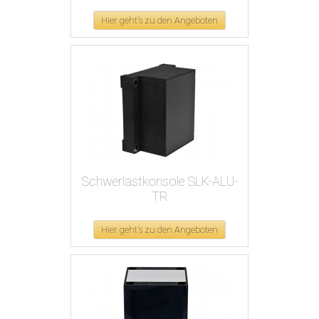
Hier geht's zu den Angeboten
Schwerlastkonsole SLK-ALU-
TR
Hier geht's zu den Angeboten