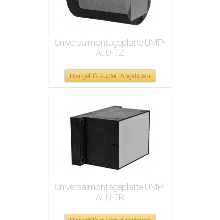
Universalmontageplatte UMP-
ALU-TZ
Hier geht's zu den Angeboten
Universalmontageplatte UMP-
ALU-TR