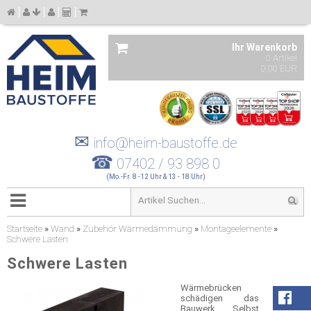
Ihr Warenkorb
0 Artikel
0,00 EUR
✉
info@heim-baustoffe.de
☎
07402 / 93 898 0
(Mo.-Fr. 8 -12 Uhr & 13 - 18 Uhr)
Startseite
»
Wand
»
Zubehör Wärmedämmung
»
Montageelemente
»
Schwere Lasten
Schwere Lasten
Wärmebrücken
schädigen das
Bauwerk. Selbst