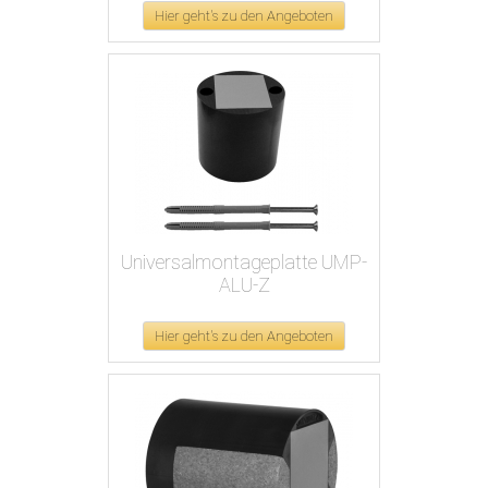
Hier geht's zu den Angeboten
Universalmontageplatte UMP-
ALU-Z
Hier geht's zu den Angeboten