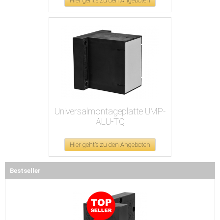
Hier geht's zu den Angeboten
Universalmontageplatte UMP-
ALU-TQ
Hier geht's zu den Angeboten
Bestseller