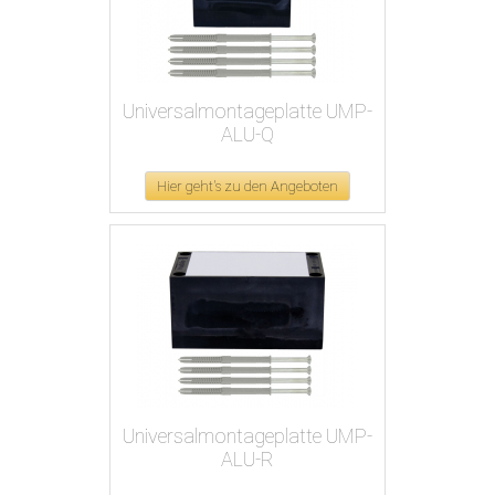
Universalmontageplatte UMP-
ALU-Q
Hier geht's zu den Angeboten
Universalmontageplatte UMP-
ALU-R