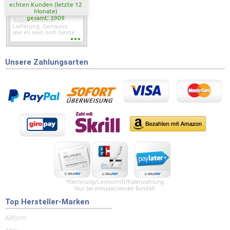
echten Kunden (letzte 12
Monate)
gesamt: 3909
Super schnelle
Lieferung. Genauso
wie es sein soll! Gerne
wieder wenn ich was
brauche.
Unsere Zahlungsarten
*Rechnung/Lastschrift/Ratenzahlung
Nur bei entsprechender Bonität!
Top Hersteller-Marken
Allform