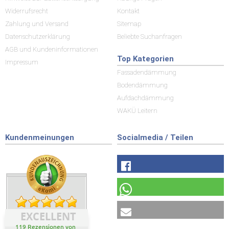
Widerrufsrecht
Kontakt
Zahlung und Versand
Sitemap
Datenschutzerklärung
Beliebte Suchanfragen
AGB und Kundeninformationen
Top Kategorien
Impressum
Fassadendämmung
Bodendämmung
Aufdachdämmung
WAKÜ Leitern
Kundenmeinungen
Socialmedia / Teilen
EXCELLENT
119 Rezensionen von