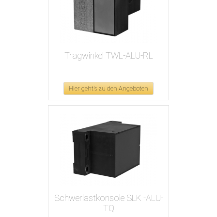
Tragwinkel TWL-ALU-RL
Hier geht's zu den Angeboten
Schwerlastkonsole SLK -ALU-
TQ