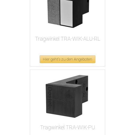
Tragwinkel TRA-WIK-ALU-RL
Hier geht's zu den Angeboten
Tragwinkel TRA-WIK-PU