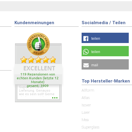
Kundenmeinungen
Socialmedia / Teilen
teilen
teilen
mail
EXCELLENT
119 Rezensionen von
echten Kunden (letzte 12
Top Hersteller-Marken
Monate)
gesamt: 3909
Super schnelle
Allform
Lieferung. Genauso
wie es sein soll! Gerne
Atlas
wieder wenn ich was
brauche.
Isover
Laier
Mea
Superglass