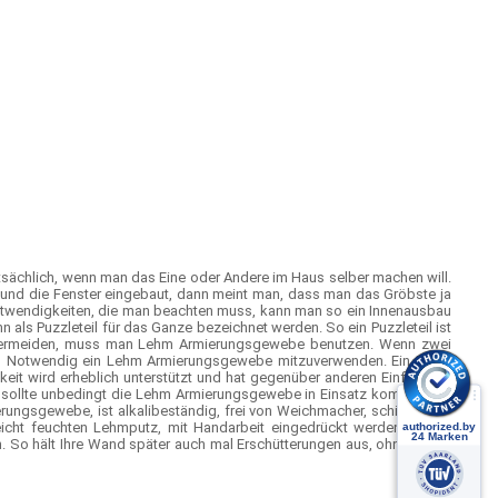
tsächlich, wenn man das Eine oder Andere im Haus selber machen will.
 und die Fenster eingebaut, dann meint man, dass man das Gröbste ja
n Notwendigkeiten, die man beachten muss, kann man so ein Innenausbau
n als Puzzleteil für das Ganze bezeichnet werden. So ein Puzzleteil ist
n vermeiden, muss man Lehm Armierungsgewebe benutzen. Wenn zwei
nd Notwendig ein Lehm Armierungsgewebe mitzuverwenden. Ein Lehm
it wird erheblich unterstützt und hat gegenüber anderen Einflüssen,
 sollte unbedingt die Lehm Armierungsgewebe in Einsatz kommen. Es
ierungsgewebe, ist alkalibeständig, frei von Weichmacher, schiebefest,
leicht feuchten Lehmputz, mit Handarbeit eingedrückt werden. Große
 So hält Ihre Wand später auch mal Erschütterungen aus, ohne gleich