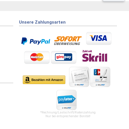
Unsere Zahlungsarten
*Rechnung/Lastschrift/Ratenzahlung
Nur bei entsprechender Bonität!