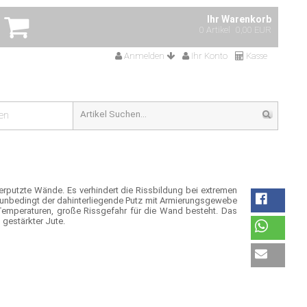
Ihr Warenkorb
0 Artikel
0,00 EUR
Anmelden
Ihr Konto
Kasse
en
putzte Wände. Es verhindert die Rissbildung bei extremen
 unbedingt der dahinterliegende Putz mit Armierungsgewebe
 Temperaturen, große Rissgefahr für die Wand besteht. Das
gestärkter Jute.