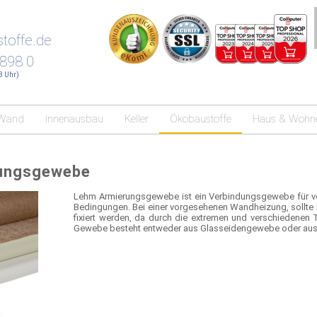
toffe.de
 898 0
18 Uhr)
Wand
Innenausbau
Keller
Ökobaustoffe
Haus & Wohn
ungsgewebe
Lehm Armierungsgewebe ist ein Verbindungsgewebe für ver
Bedingungen. Bei einer vorgesehenen Wandheizung, sollte
fixiert werden, da durch die extremen und verschiedenen
Gewebe besteht entweder aus Glasseidengewebe oder aus 