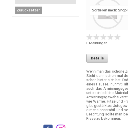
Sortieren nach: Shop
0
Meinungen
Details
Wenn man das schöne Ziel
Steht dann schon mal de
schon hinter sich hat. D
eines Hauses, nur mit Hil
auch das Armierungsgew
unterschiedliche Mater
Armierungsgewebe verstär
wie Wärme, Hitze und Fr
gibt gestärktes Jutegewe
dimensionsstabil und ve
Beachtung sollte man be
Risse zu bekommen.