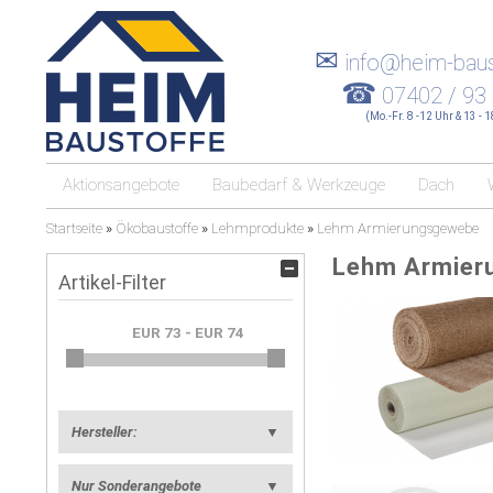
✉
info@heim-baus
☎
07402 / 93
(Mo.-Fr. 8 -12 Uhr & 13 - 
Aktionsangebote
Baubedarf & Werkzeuge
Dach
Startseite
»
Ökobaustoffe
»
Lehmprodukte
»
Lehm Armierungsgewebe
Lehm Armier
Artikel-Filter
Hersteller:
▼
Nur Sonderangebote
▼