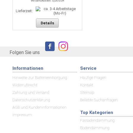
Versandkosten: 0,00 EUR
Lieferzeit:
Details
Folgen Sie uns
Informationen
Service
Hinweise zur Batterieentsorgung
Häufige Fragen
Widerrufsrecht
Kontakt
Zahlung und Versand
Sitemap
Datenschutzerklärung
Beliebte Suchanfragen
AGB und Kundeninformationen
Top Kategorien
Impressum
Fassadendämmung
Bodendämmung