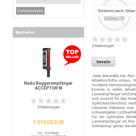
Sortieren nach: Shop
Bestseller
0
Meinungen
Details
Jede Baustelle hat ihre
Arbeitsschritte voraus.
Nedo Baggerempfänger
moderne Vermessungstech
ACCEPTOR M
können in vielen Arbei
Laserempfänger sind kle
sich sowohl für den Inn
Spritzwasserschutz nach
0
Meinungen
robustes Gehäuse, was i
schwierigeren Lichtverh
Für ein optimales Arbei
1.519,00 EUR
Laserempfänger ist ihre
Onlineshop genau die ele
incl. 19 % MwSt.