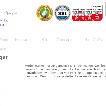
toffe.de
 898 0
18 Uhr)
Wand
Innenausbau
Keller
Ökobaustoffe
Haus & Wohn
nger
ger
Modernste Vermessungstechnik ist in der heutigen Zeit be
unverzichtbar geworden, denn die Technik erleichtert
Bauvorhaben, wie dem Bau von Park- und Lagerplätzen, s
geworden. Die von uns vorgestellten Laserempfänger sind in