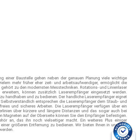
ung einer Baustelle gehen neben der genauen Planung viele wichtige
lem mehr früher eher zeit- und arbeitsaufwendiger, ermöglicht die
gehört zu den modernsten Messtechniken. Rotations- und Linienlaser
erweitern, können zusätzlich Laserempfänger eingesetzt werden.
 zu handhaben und zu bedienen. Der handliche Laserempfänger eignet
n. Selbstverständlich entsprechen die Laserempfänger dem Staub- und
freies und sicheres Arbeiten. Die Laserempfänger verfügen über ein
erlinien über kürzere und längere Distanzen und das sogar auch bei
den Magneten auf der Oberseite können Sie den Empfänger befestigen.
ör an, das ihn noch vielseitiger macht. Ein weiteres Plus einiger
einer größeren Entfernung zu bedienen. Wir bieten Ihnen in unserem
 werden.