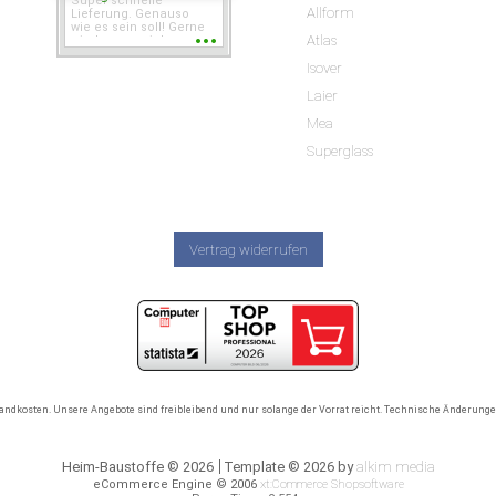
Super schnelle
Allform
Lieferung. Genauso
wie es sein soll! Gerne
Atlas
wieder wenn ich was
brauche.
Isover
Laier
Mea
Superglass
Vertrag widerrufen
rsandkosten. Unsere Angebote sind freibleibend und nur solange der Vorrat reicht. Technische Änderun
Heim-Baustoffe © 2026
Template © 2026 by
alkim media
eCommerce Engine © 2006
xt:Commerce Shopsoftware