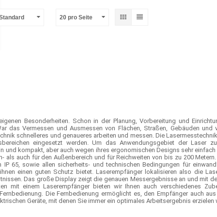
-Standard
20 pro Seite
 eigenen Besonderheiten. Schon in der Planung, Vorbereitung und Einricht
 War das Vermessen und Ausmessen von Flächen, Straßen, Gebäuden und vie
nik schnelleres und genaueres arbeiten und messen. Die Lasermesstechnik 
tsbereichen eingesetzt werden. Um das Anwendungsgebiet der Laser zu 
in und kompakt, aber auch wegen ihres ergonomischen Designs sehr einfach
en- als auch für den Außenbereich und für Reichweiten von bis zu 200 Meter
 IP 65, sowie allen sicherheits- und technischen Bedingungen für einwand
hnen einen guten Schutz bietet. Laserempfänger lokalisieren also die Las
ältnissen. Das große Display zeigt die genauen Messergebnisse an und mit 
ten mit einem Laserempfänger bieten wir Ihnen auch verschiedenes Zubeh
 Fernbedienung. Die Fernbedienung ermöglicht es, den Empfänger auch aus 
ktrischen Geräte, mit denen Sie immer ein optimales Arbeitsergebnis erzielen