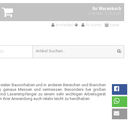
Ihr Warenkorb
0 Artikel
0,00 EUR
Anmelden
Ihr Konto
Kasse
en
i vielen Bauvorhaben und in anderen Bereichen und Branchen
 das genaue Messen und vermessen. Besonders bei großen
ind Laserempfänger zu einem sehr wichtigen Arbeitsgerät
 ihrer Anwendung auch relativ leicht zu handhaben.