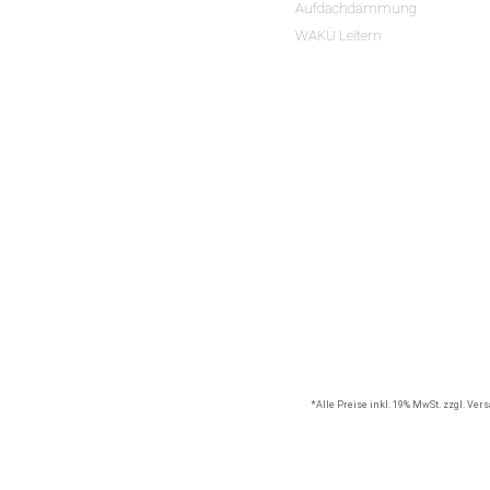
Aufdachdämmung
WAKÜ Leitern
*Alle Preise inkl. 19% MwSt. zzgl. Ve