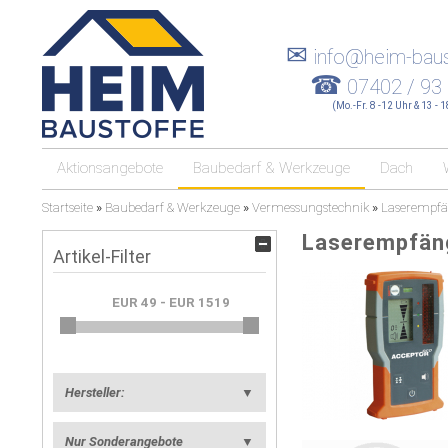
✉
info@heim-baus
☎
07402 / 93
(Mo.-Fr. 8 -12 Uhr & 13 - 
Aktionsangebote
Baubedarf & Werkzeuge
Dach
Startseite
»
Baubedarf & Werkzeuge
»
Vermessungstechnik
»
Laserempfä
Laserempfän
Artikel-Filter
Hersteller:
▼
Nur Sonderangebote
▼