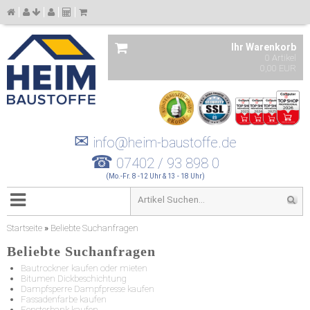
Ihr Warenkorb
0 Artikel
0,00 EUR
✉
info@heim-baustoffe.de
☎
07402 / 93 898 0
(Mo.-Fr. 8 -12 Uhr & 13 - 18 Uhr)
Startseite
»
Beliebte Suchanfragen
Beliebte Suchanfragen
Bautrockner kaufen oder mieten
Bitumen Dickbeschichtung
Dampfsperre Dampfpresse kaufen
Fassadenfarbe kaufen
Fensterbank kaufen