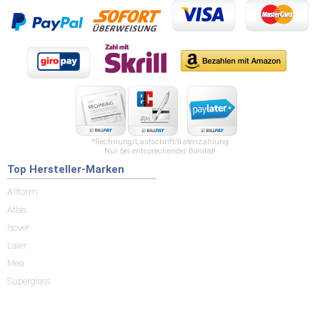
*Rechnung/Lastschrift/Ratenzahlung
Nur bei entsprechender Bonität!
Top Hersteller-Marken
Allform
Atlas
Isover
Laier
Mea
Superglass