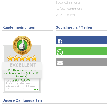
Bodendämmung
Aufdachdämmung
WAKÜ Leitern
Kundenmeinungen
Socialmedia / Teilen
EXCELLENT
119 Rezensionen von
echten Kunden (letzte 12
Monate)
gesamt: 3909
Super schnelle
Lieferung. Genauso
wie es sein soll! Gerne
wieder wenn ich was
brauche.
Unsere Zahlungsarten