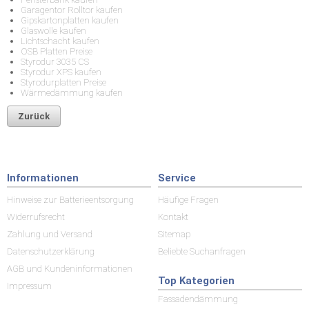
Garagentor Rolltor kaufen
Gipskartonplatten kaufen
Glaswolle kaufen
Lichtschacht kaufen
OSB Platten Preise
Styrodur 3035 CS
Styrodur XPS kaufen
Styrodurplatten Preise
Wärmedämmung kaufen
Zurück
Informationen
Service
Hinweise zur Batterieentsorgung
Häufige Fragen
Widerrufsrecht
Kontakt
Zahlung und Versand
Sitemap
Datenschutzerklärung
Beliebte Suchanfragen
AGB und Kundeninformationen
Top Kategorien
Impressum
Fassadendämmung