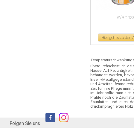
Wachs
Hier geht's zu den
Temperaturschwankunge
überdurchschnittlich vie
Nässe. Auf Feuchtigkeit r
behandelt werden, bevor
Eisen-/Metallgegenstände
und Arbeitsaufwand reduz
Zeit für ihre Pflege nim
im Jahr sollte man sich
Pfähle noch die Zaunlat
Zaunlatten und auch de
druckimprägniertes Holz 
Folgen Sie uns