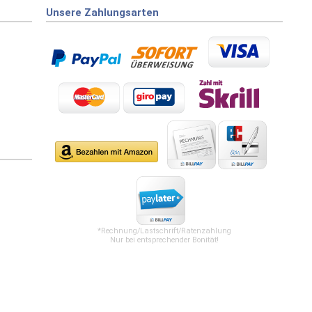
Unsere Zahlungsarten
*Rechnung/Lastschrift/Ratenzahlung
Nur bei entsprechender Bonität!