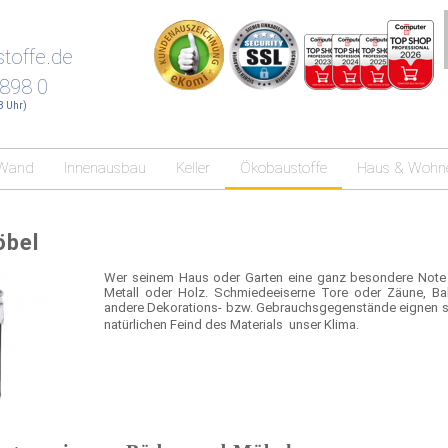
toffe.de
 898 0
18 Uhr)
Wand
Innenausbau
Keller
Ökobaustoffe
Haus & Wohn
öbel
Wer seinem Haus oder Garten eine ganz besondere Note
Metall oder Holz. Schmiedeeiserne Tore oder Zäune, Bal
andere Dekorations- bzw. Gebrauchsgegenstände eignen sic
natürlichen Feind des Materials  unser Klima.