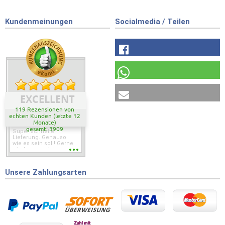
Kundenmeinungen
Socialmedia / Teilen
EXCELLENT
119 Rezensionen von
echten Kunden (letzte 12
Monate)
gesamt: 3909
Super schnelle
Lieferung. Genauso
wie es sein soll! Gerne
wieder wenn ich was
brauche.
Unsere Zahlungsarten