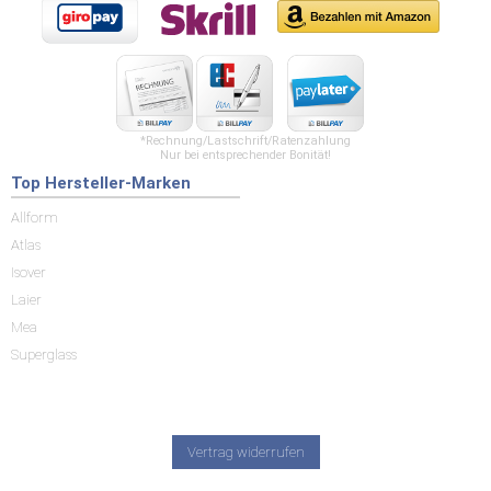
*Rechnung/Lastschrift/Ratenzahlung
Nur bei entsprechender Bonität!
Top Hersteller-Marken
Allform
Atlas
Isover
Laier
Mea
Superglass
Vertrag widerrufen