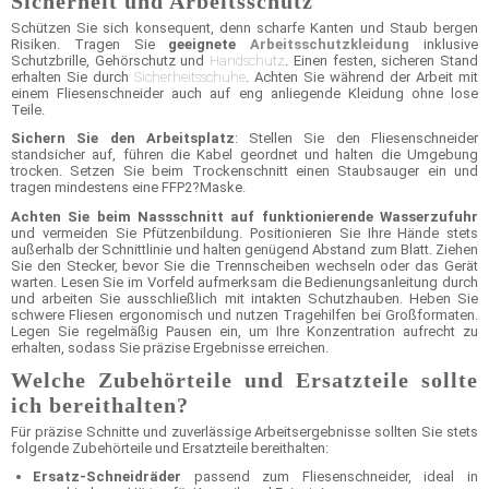
Sicherheit und Arbeitsschutz
Schützen Sie sich konsequent, denn scharfe Kanten und Staub bergen
Risiken. Tragen Sie
geeignete
Arbeitsschutzkleidung
inklusive
Schutzbrille, Gehörschutz und
Handschutz
. Einen festen, sicheren Stand
erhalten Sie durch
Sicherheitsschuhe
. Achten Sie während der Arbeit mit
einem Fliesenschneider auch auf eng anliegende Kleidung ohne lose
Teile.
Sichern Sie den Arbeitsplatz
: Stellen Sie den Fliesenschneider
standsicher auf, führen die Kabel geordnet und halten die Umgebung
trocken. Setzen Sie beim Trockenschnitt einen Staubsauger ein und
tragen mindestens eine FFP2?Maske.
Achten Sie beim Nassschnitt auf funktionierende Wasserzufuhr
und vermeiden Sie Pfützenbildung. Positionieren Sie Ihre Hände stets
außerhalb der Schnittlinie und halten genügend Abstand zum Blatt. Ziehen
Sie den Stecker, bevor Sie die Trennscheiben wechseln oder das Gerät
warten. Lesen Sie im Vorfeld aufmerksam die Bedienungsanleitung durch
und arbeiten Sie ausschließlich mit intakten Schutzhauben. Heben Sie
schwere Fliesen ergonomisch und nutzen Tragehilfen bei Großformaten.
Legen Sie regelmäßig Pausen ein, um Ihre Konzentration aufrecht zu
erhalten, sodass Sie präzise Ergebnisse erreichen.
Welche Zubehörteile und Ersatzteile sollte
ich bereithalten?
Für präzise Schnitte und zuverlässige Arbeitsergebnisse sollten Sie stets
folgende Zubehörteile und Ersatzteile bereithalten:
Ersatz-Schneidräder
passend zum Fliesenschneider, ideal in