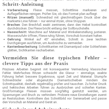
Schritt-Anleitung
Vorbereitung
: Fliese messen, Schnittlinie markieren und
Auflageflächen reinigen. Prüfen Sie, ob das Format plan aufliegt.
Ritzen (manuell)
: Schneidrad mit gleichmäßigem Druck über die
markierte Linie führen – nur einmal ritzen, ohne Stoppen.
Brechen
: Den Brechfuß exakt zentrieren, dann den Hebel kontrolliert
durchdrücken. Die Fliese bricht entlang der Sollbruchstelle.
Nassschnitt
: Maschine auf Material und Winkeleinstellung justieren.
Wasserzufuhr öffnen, Fliese ruhig führen, Vorschub konstant halten.
Gehrung
: Winkel auf 45° einstellen, Schnitt in zwei leichten
Durchgängen ausführen, um Ausbrüche zu vermeiden.
Kantenbearbeitung
: Schnittkanten mit Diamantpad oder Schleifstein
glätten, Sichtkanten nacharbeiten.
Vermeiden Sie diese typischen Fehler –
clevere Tipps aus der Praxis
Präzises Arbeiten beginnt mit konsequenter Vermeidung klassischer
Fehler. Mehrfaches Ritzen schwächt die Glasur – einmalige, exakte
Führung liefert bessere Ergebnisse, spart Zeit und Material. Stumpfe
Schneidräder oder abgenutzte Diamantscheiben mindern die
Schnittqualität; deshalb regelmäßig prüfen und tauschen. Zu hoher Druck
und hektisches Arbeiten führen zu Ausbrüchen und schiefen Kanten.
Großformatige Fliesen müssen sorgfältig gestützt werden, um
Spannungen und Bruch zu verhindern. Probiere neue Einstellungen zuerst
an Reststücken. Kontrolliere das Schnittbild vor Serienarbeit und passe
den Vorschub an Material und Gerät an.