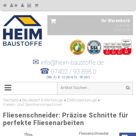
Ihr Warenkorb
0 Artikel
0,00 EUR
✉
info@heim-baustoffe.de
☎
07402 / 93 898 0
(Mo.-Fr. 8 -12 Uhr & 13 - 18 Uhr)
Startseite
»
Baubedarf & Werkzeuge
»
Elektrowerkzeuge
»
Fliesen- und Steintrennmaschinen
Fliesenschneider: Präzise Schnitte für
perfekte Fliesenarbeiten
Fliesenschneider