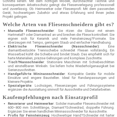
Schnitte liefern. Mit dem richtigen Modell, durchdachter Technik und
konsequentem Arbeitsschutz gelingt die Fliesenverlegung professionell
und zuverlässig. Ob Heimwerker oder Fliesenprofi: Mit dem passenden
Gerät, hochwertigem Zubehör und etwas Erfahrung wird Ihnen jedes
Projekt gelingen.
Welche Arten von Fliesenschneidern gibt es?
Manuelle Fliesenschneider
: Sie ritzen die Glasur mit einem
Hartmetall? oder Diamantrad an und brechen die Fliese kontrolliert. Sie
eignen sich für Keramik und viele Feinsteinzeug?Formate. Sie
überzeugen mit Tempo, geringem Staub und einfacher Handhabung.
Elektrische Fliesenschneider (Nassschneider)
: Eine
diamantbestückte Trennscheibe schneidet Fliesen vollständig. Ein
Wasserbad kühlt die Scheibe und bindet Staub. Das empfiehlt sich für
harte Materialien, präzise Gehrungen und komplexe Zuschnitte.
Tisch?Nassschneider
: Stationäre Maschinen mit Schiebeschlitten
und einstellbaren Winkeln. Sie liefern hohe Wiederholgenauigkeit bei
Serienzuschnitten.
Handgeführte Mininassschneider
: Kompakte Geräte für mobile
Einsätze und engere Baustellen. Ideal für Randanpassungen und
kleinere Projekte.
Spezialgeräte
: Lochsägen, Fliesenzangen und Führungssysteme
ergänzen die Ausstattung sinnvoll für Ausschnitte und Detailarbeiten.
Kaufempfehlungen nach Einsatzprofil
Renovierer und Heimwerker
: Solider manueller Fliesenschneider mit
600–800 mm Schnittlänge, Diamant?Schneidrad, doppelte Führung.
Ergänzen Sie einen handlichen Mininassschneider für Ausschnitte.
Profis für Feinsteinzeug
: Hochwertiger Hand?Schneider mit harter