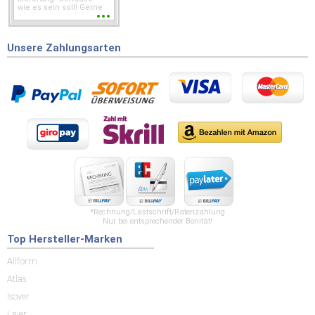
wie es sein soll! Gerne
wieder wenn ich was
brauche.
Unsere Zahlungsarten
*Rechnung/Lastschrift/Ratenzahlung
Nur bei entsprechender Bonität!
Top Hersteller-Marken
Allform
Atlas
Isover
Laier