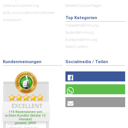
Datenschutzerklärung
Beliebte Suchanfragen
AGB und Kundeninformationen
Top Kategorien
Impressum
Fassadendämmung
Bodendämmung
Aufdachdämmung
WAKÜ Leitern
Kundenmeinungen
Socialmedia / Teilen
EXCELLENT
119 Rezensionen von
echten Kunden (letzte 12
Monate)
gesamt: 3909
Super schnelle
Lieferung. Genauso