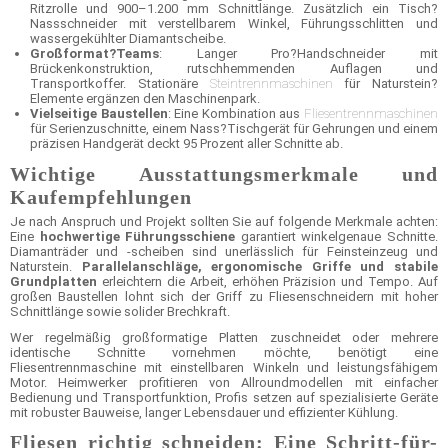
Ritzrolle und 900–1.200 mm Schnittlänge. Zusätzlich ein Tisch?
Nassschneider mit verstellbarem Winkel, Führungsschlitten und
wassergekühlter Diamantscheibe.
Großformat?Teams
: Langer Pro?Handschneider mit
Brückenkonstruktion, rutschhemmenden Auflagen und
Transportkoffer. Stationäre
Steintrennmaschinen
für Naturstein?
Elemente ergänzen den Maschinenpark.
Vielseitige Baustellen
: Eine Kombination aus
Fliesentrennmaschinen
für Serienzuschnitte, einem Nass?Tischgerät für Gehrungen und einem
präzisen Handgerät deckt 95 Prozent aller Schnitte ab.
Wichtige Ausstattungsmerkmale und
Kaufempfehlungen
Je nach Anspruch und Projekt sollten Sie auf folgende Merkmale achten:
Eine
hochwertige Führungsschiene
garantiert winkelgenaue Schnitte.
Diamanträder und -scheiben sind unerlässlich für Feinsteinzeug und
Naturstein.
Parallelanschläge, ergonomische Griffe und stabile
Grundplatten
erleichtern die Arbeit, erhöhen Präzision und Tempo. Auf
großen Baustellen lohnt sich der Griff zu Fliesenschneidern mit hoher
Schnittlänge sowie solider Brechkraft.
Wer regelmäßig großformatige Platten zuschneidet oder mehrere
identische Schnitte vornehmen möchte, benötigt eine
Fliesentrennmaschine mit einstellbaren Winkeln und leistungsfähigem
Motor. Heimwerker profitieren von Allroundmodellen mit einfacher
Bedienung und Transportfunktion, Profis setzen auf spezialisierte Geräte
mit robuster Bauweise, langer Lebensdauer und effizienter Kühlung.
Fliesen richtig schneiden: Eine Schritt-für-