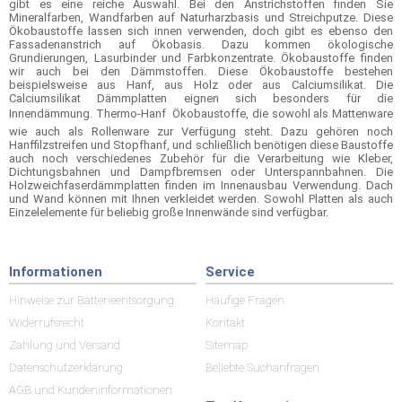
gibt es eine reiche Auswahl. Bei den Anstrichstoffen finden Sie
Mineralfarben, Wandfarben auf Naturharzbasis und Streichputze. Diese
Ökobaustoffe lassen sich innen verwenden, doch gibt es ebenso den
Fassadenanstrich auf Ökobasis. Dazu kommen ökologische
Grundierungen, Lasurbinder und Farbkonzentrate. Ökobaustoffe finden
wir auch bei den Dämmstoffen. Diese Ökobaustoffe bestehen
beispielsweise aus Hanf, aus Holz oder aus Calciumsilikat. Die
Calciumsilikat Dämmplatten eignen sich besonders für die
Innendämmung. Thermo-Hanf  Ökobaustoffe, die sowohl als Mattenware
wie auch als Rollenware zur Verfügung steht. Dazu gehören noch
Hanffilzstreifen und Stopfhanf, und schließlich benötigen diese Baustoffe
auch noch verschiedenes Zubehör für die Verarbeitung wie Kleber,
Dichtungsbahnen und Dampfbremsen oder Unterspannbahnen. Die
Holzweichfaserdämmplatten finden im Innenausbau Verwendung. Dach
und Wand können mit Ihnen verkleidet werden. Sowohl Platten als auch
Einzelelemente für beliebig große Innenwände sind verfügbar.
Informationen
Service
Hinweise zur Batterieentsorgung
Häufige Fragen
Widerrufsrecht
Kontakt
Zahlung und Versand
Sitemap
Datenschutzerklärung
Beliebte Suchanfragen
AGB und Kundeninformationen