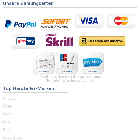
Unsere Zahlungsarten
*Rechnung/Lastschrift/Ratenzahlung
Nur bei entsprechender Bonität!
Top Hersteller-Marken
Allform
Atlas
Isover
Laier
Mea
Superglass