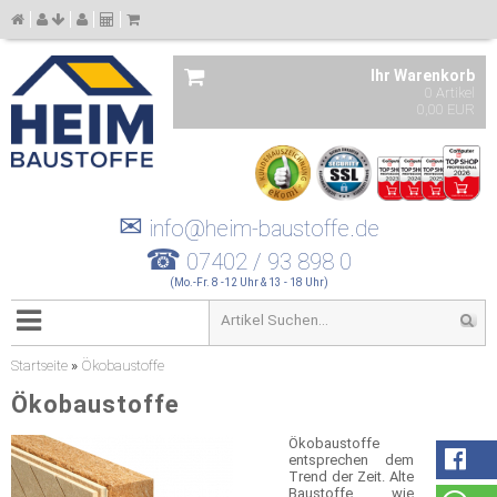
Ihr Warenkorb
0 Artikel
0,00 EUR
✉
info@heim-baustoffe.de
☎
07402 / 93 898 0
(Mo.-Fr. 8 -12 Uhr & 13 - 18 Uhr)
Startseite
»
Ökobaustoffe
Ökobaustoffe
Ökobaustoffe
entsprechen dem
Trend der Zeit. Alte
Baustoffe wie