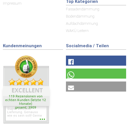
Top Kategorien
Impressum
Fassadendämmung
Bodendämmung
Aufdachdämmung
WAKÜ Leitern
Kundenmeinungen
Socialmedia / Teilen
EXCELLENT
119 Rezensionen von
echten Kunden (letzte 12
Monate)
gesamt: 3909
Super schnelle
Lieferung. Genauso
wie es sein soll! Gerne
wieder wenn ich was
brauche.