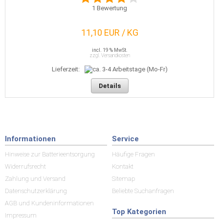
1
Bewertung
11,10 EUR / KG
incl. 19 % MwSt.
zzgl. Versandkosten
Lieferzeit:
Details
Informationen
Service
Hinweise zur Batterieentsorgung
Häufige Fragen
Widerrufsrecht
Kontakt
Zahlung und Versand
Sitemap
Datenschutzerklärung
Beliebte Suchanfragen
AGB und Kundeninformationen
Top Kategorien
Impressum