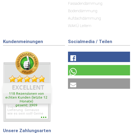
Fassadendämmung
Bodendämmung
Aufdachdämmung
WAKÜ Leitern
Kundenmeinungen
Socialmedia / Teilen
EXCELLENT
118 Rezensionen von
echten Kunden (letzte 12
Monate)
gesamt: 3909
Super schnelle
Lieferung. Genauso
wie es sein soll! Gerne
wieder wenn ich was
brauche.
Unsere Zahlungsarten