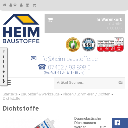
Ihr Warenkorb
0 Artikel
0,00 EUR
F
✉
i
info@heim-baustoffe.de
l
☎
07402 / 93 898 0
t
e
(Mo.-Fr. 8 -12 Uhr & 13 - 18 Uhr)
r
❱
Startseite
»
Baubedarf & Werkzeuge
»
Kleben / Schmieren / Dichten
»
Dichtstoffe
Dichtstoffe
Dauerelastische
Dichtmassen
werden zum