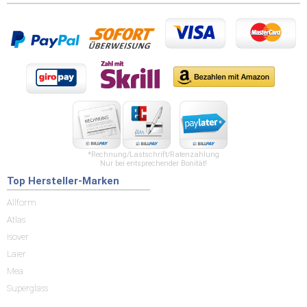
*Rechnung/Lastschrift/Ratenzahlung
Nur bei entsprechender Bonität!
Top Hersteller-Marken
Allform
Atlas
Isover
Laier
Mea
Superglass