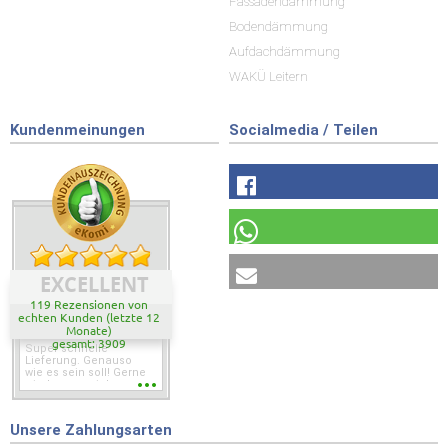
Fassadendämmung
Bodendämmung
Aufdachdämmung
WAKÜ Leitern
Kundenmeinungen
Socialmedia / Teilen
EXCELLENT
119 Rezensionen von
echten Kunden (letzte 12
Monate)
gesamt: 3909
Super schnelle
Lieferung. Genauso
wie es sein soll! Gerne
wieder wenn ich was
brauche.
Unsere Zahlungsarten