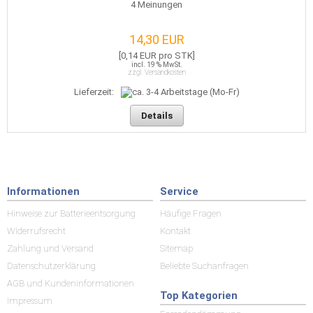
4
Meinungen
14,30 EUR
[0,14 EUR pro STK]
incl. 19 % MwSt.
zzgl. Versandkosten
Lieferzeit:
Details
Informationen
Service
Hinweise zur Batterieentsorgung
Häufige Fragen
Widerrufsrecht
Kontakt
Zahlung und Versand
Sitemap
Datenschutzerklärung
Beliebte Suchanfragen
AGB und Kundeninformationen
Top Kategorien
Impressum