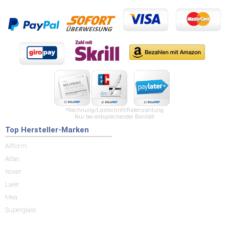
*Rechnung/Lastschrift/Ratenzahlung
Nur bei entsprechender Bonität!
Top Hersteller-Marken
Allform
Atlas
Isover
Laier
Mea
Superglass