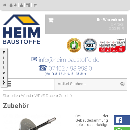
Ihr Warenkorb
0 Artikel
0,00 EUR
F
✉
i
info@heim-baustoffe.de
l
☎
07402 / 93 898 0
t
e
(Mo.-Fr. 8 -12 Uhr & 13 - 18 Uhr)
r
❱
Startseite
»
Wand
»
WDVS Dübel
»
Zubehör
Zubehör
Bei der
Gebäudedämmung
spielt das richtige