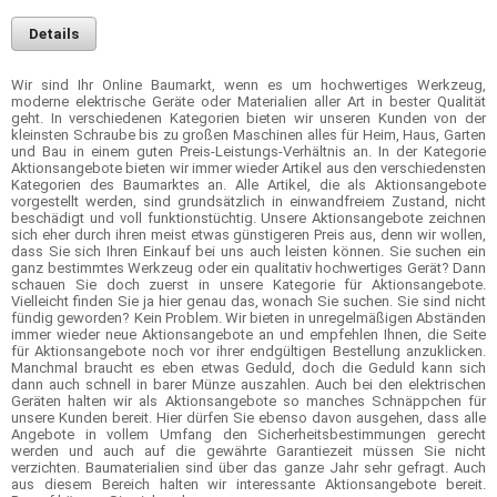
Details
Wir sind Ihr Online Baumarkt, wenn es um hochwertiges Werkzeug,
moderne elektrische Geräte oder Materialien aller Art in bester Qualität
geht. In verschiedenen Kategorien bieten wir unseren Kunden von der
kleinsten Schraube bis zu großen Maschinen alles für Heim, Haus, Garten
und Bau in einem guten Preis-Leistungs-Verhältnis an. In der Kategorie
Aktionsangebote bieten wir immer wieder Artikel aus den verschiedensten
Kategorien des Baumarktes an. Alle Artikel, die als Aktionsangebote
vorgestellt werden, sind grundsätzlich in einwandfreiem Zustand, nicht
beschädigt und voll funktionstüchtig. Unsere Aktionsangebote zeichnen
sich eher durch ihren meist etwas günstigeren Preis aus, denn wir wollen,
dass Sie sich Ihren Einkauf bei uns auch leisten können. Sie suchen ein
ganz bestimmtes Werkzeug oder ein qualitativ hochwertiges Gerät? Dann
schauen Sie doch zuerst in unsere Kategorie für Aktionsangebote.
Vielleicht finden Sie ja hier genau das, wonach Sie suchen. Sie sind nicht
fündig geworden? Kein Problem. Wir bieten in unregelmäßigen Abständen
immer wieder neue Aktionsangebote an und empfehlen Ihnen, die Seite
für Aktionsangebote noch vor ihrer endgültigen Bestellung anzuklicken.
Manchmal braucht es eben etwas Geduld, doch die Geduld kann sich
dann auch schnell in barer Münze auszahlen. Auch bei den elektrischen
Geräten halten wir als Aktionsangebote so manches Schnäppchen für
unsere Kunden bereit. Hier dürfen Sie ebenso davon ausgehen, dass alle
Angebote in vollem Umfang den Sicherheitsbestimmungen gerecht
werden und auch auf die gewährte Garantiezeit müssen Sie nicht
verzichten. Baumaterialien sind über das ganze Jahr sehr gefragt. Auch
aus diesem Bereich halten wir interessante Aktionsangebote bereit.