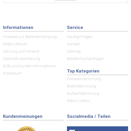
Informationen
Service
Hinweise zur Batterieentsorgung
Häufige Fragen
Widerrufsrecht
Kontakt
Zahlung und Versand
Sitemap
Datenschutzerklärung
Beliebte Suchanfragen
AGB und Kundeninformationen
Top Kategorien
Impressum
Fassadendämmung
Bodendämmung
Aufdachdämmung
WAKÜ Leitern
Kundenmeinungen
Socialmedia / Teilen