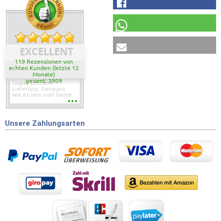
EXCELLENT
119 Rezensionen von
echten Kunden (letzte 12
Monate)
gesamt: 3909
Super schnelle
Lieferung. Genauso
wie es sein soll! Gerne
wieder wenn ich was
brauche.
Unsere Zahlungsarten