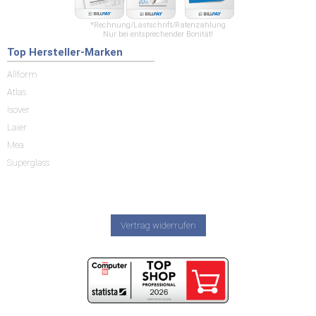
*Rechnung/Lastschrift/Ratenzahlung
Nur bei entsprechender Bonität!
Top Hersteller-Marken
Allform
Atlas
Isover
Laier
Mea
Superglass
Vertrag widerrufen