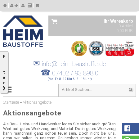
Ihr Warenkorb
0 Artikel
0,00 EUR
F
✉
i
info@heim-baustoffe.de
l
☎
07402 / 93 898 0
t
e
(Mo.-Fr. 8 -12 Uhr & 13 - 18 Uhr)
r
❱
Startseite
»
Aktionsangebote
Aktionsangebote
Als Bau-, Heim- und Handwerker legen Sie sicher auch größten
Wert auf gutes Werkzeug und Material. Doch gutes Werkzeug
kann manchmal ganz schön teuer sein. Doch nicht bei uns,
denn wir halten in unserem Onlineshop immer wieder tolle