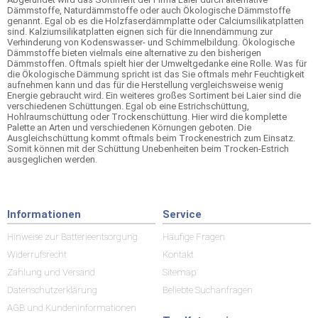
Dämmstoffe, Naturdämmstoffe oder auch Ökologische Dämmstoffe
genannt. Egal ob es die Holzfaserdämmplatte oder Calciumsilikatplatten
sind. Kalziumsilikatplatten eignen sich für die Innendämmung zur
Verhinderung von Kodenswasser- und Schimmelbildung. Ökologische
Dämmstoffe bieten vielmals eine alternative zu den bisherigen
Dämmstoffen. Oftmals spielt hier der Umweltgedanke eine Rolle. Was für
die Ökologische Dämmung spricht ist das Sie oftmals mehr Feuchtigkeit
aufnehmen kann und das für die Herstellung vergleichsweise wenig
Energie gebraucht wird. Ein weiteres großes Sortiment bei Laier sind die
verschiedenen Schüttungen. Egal ob eine Estrichschüttung,
Hohlraumschüttung oder Trockenschüttung. Hier wird die komplette
Palette an Arten und verschiedenen Körnungen geboten. Die
Ausgleichschüttung kommt oftmals beim Trockenestrich zum Einsatz.
Somit können mit der Schüttung Unebenheiten beim Trocken-Estrich
ausgeglichen werden.
Informationen
Service
Hinweise zur Batterieentsorgung
Häufige Fragen
Widerrufsrecht
Kontakt
Zahlung und Versand
Sitemap
Datenschutzerklärung
Beliebte Suchanfragen
AGB und Kundeninformationen