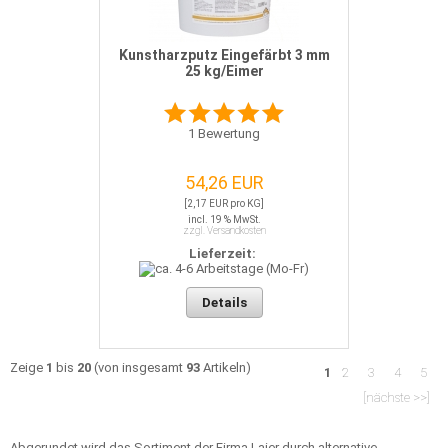
Kunstharzputz Eingefärbt 3 mm
25 kg/Eimer
1
Bewertung
54,26 EUR
[2,17 EUR pro KG]
incl. 19 % MwSt.
zzgl. Versandkosten
Lieferzeit:
Details
Zeige
1
bis
20
(von insgesamt
93
Artikeln)
1
2
3
4
5
[nächste >>]
Abgerundet wird das Sortiment der Firma Laier durch alternative