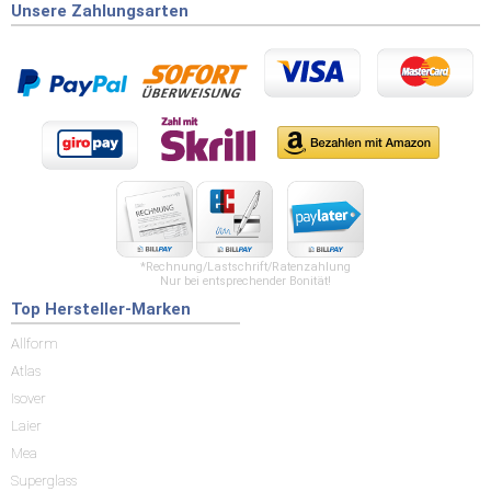
Unsere Zahlungsarten
*Rechnung/Lastschrift/Ratenzahlung
Nur bei entsprechender Bonität!
Top Hersteller-Marken
Allform
Atlas
Isover
Laier
Mea
Superglass