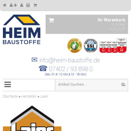
Ihr Warenkorb
0 Artikel
0,00 EUR
✉
info@heim-baustoffe.de
☎
07402 / 93 898 0
(Mo.-Fr. 8 -12 Uhr & 13 - 18 Uhr)
Startseite
»
Hersteller
»
Laier