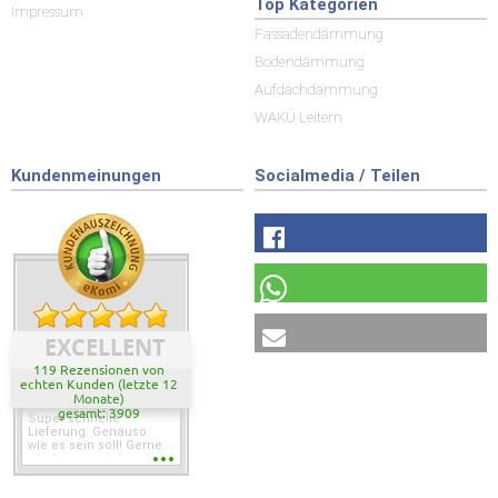
Top Kategorien
Impressum
Fassadendämmung
Bodendämmung
Aufdachdämmung
WAKÜ Leitern
Kundenmeinungen
Socialmedia / Teilen
EXCELLENT
119 Rezensionen von
echten Kunden (letzte 12
Monate)
gesamt: 3909
Super schnelle
Lieferung. Genauso
wie es sein soll! Gerne
wieder wenn ich was
brauche.