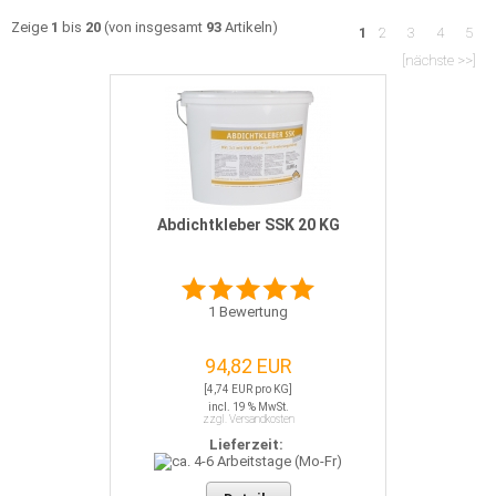
Zeige
1
bis
20
(von insgesamt
93
Artikeln)
1
2
3
4
5
[nächste >>]
Abdichtkleber SSK 20 KG
1
Bewertung
94,82 EUR
[4,74 EUR pro KG]
incl. 19 % MwSt.
zzgl. Versandkosten
Lieferzeit: