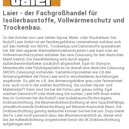
Laier - der Fachgroßhandel für
Isolierbaustoffe, Vollwärmeschutz und
Trockenbau.
Zu den Kunden von Laier zählen Gipser, Maler- oder Stuckateure. Die
Rudolf Laier GmbH ist ein familiengeführtes Unternehmen welches sich
auf den Vertrieb von WDVS, Trockenbau und Dämmstoffe spezialisiert
hat. Mit dem eigenen Wärmedämmverbundsystem Laier kann man ein
Vollwärmeschutzsystem anbieten das eine Zulassung für den deutschen
Markt besitzt. Die Gewährleistung wird durch eigene
Außendienstmitarbeiter zusätzlich abgesichert. Egal ob Styropor,
Mineralwolle oder Putzträgerplatte es ist überall eine deutsche Zulassung
(WDVS-Zulassung) vorhanden. Systemkomponenten wie z.B.den
Armierungskleber der Firma Laier wird in verschiedenen Ausführungen
angeboten. So gibt es z.B. den Armierungskleber grau oder faserarmiert
bzw. auch noch in der weißen Ausführung. Sie suchen Gipser- und
Malerbedarf? Dann sind Sie bei der Firma Laier genau richtig. Egal
welchen Dämmstoff oder Werkzeug Sie suchen, Laier hilft ihnen weiter.
Neu im Sortiment hat die Rudolf Laier Isolierbaustoffe ihre eigene
Dickbeschichtung. Die Bitumendickbeschichtung ist eine Spachtelfähige,
umweltschonende Dickbeschichtung auf Bitumen-Kautschuk Basis. Die
Dickbeschichtung günstig einkaufen können Sie hier bei uns. Dazu bietet
die Fa. Laier noch passend dazu den Bitumenvoranstrich an, dieser wird
bei der Kellerabdichtung vorgestrichen bevor die 2K Dickbeschichtung
aufgetragen wird.