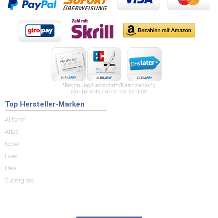
*Rechnung/Lastschrift/Ratenzahlung
Nur bei entsprechender Bonität!
Top Hersteller-Marken
Allform
Atlas
Isover
Laier
Mea
Superglass