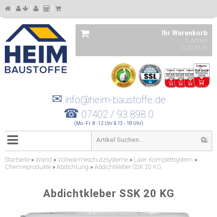
Ihr Warenkorb
0 Artikel
0,00 EUR
✉
info@heim-baustoffe.de
☎
07402 / 93 898 0
(Mo.-Fr. 8 -12 Uhr & 13 - 18 Uhr)
Startseite
»
Wand
»
Vollwärmeschutzsysteme
»
Laier Komplettsystem
»
Chemieprodukte
»
Abdichtung
»
Abdichtkleber SSK 20 KG
Abdichtkleber SSK 20 KG