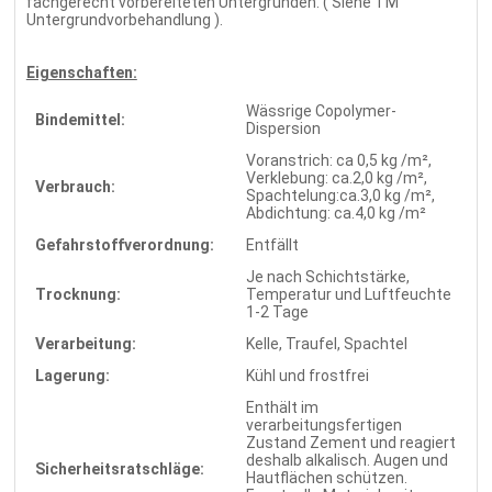
fachgerecht vorbereiteten Untergründen. ( Siehe TM
Untergrundvorbehandlung ).
Eigenschaften:
Wässrige Copolymer-
Bindemittel:
Dispersion
Voranstrich: ca 0,5 kg /m²,
Verklebung: ca.2,0 kg /m²,
Verbrauch:
Spachtelung:ca.3,0 kg /m²,
Abdichtung: ca.4,0 kg /m²
Gefahrstoffverordnung:
Entfällt
Je nach Schichtstärke,
Trocknung:
Temperatur und Luftfeuchte
1-2 Tage
Verarbeitung:
Kelle, Traufel, Spachtel
Lagerung:
Kühl und frostfrei
Enthält im
verarbeitungsfertigen
Zustand Zement und reagiert
deshalb alkalisch. Augen und
Sicherheitsratschläge:
Hautflächen schützen.