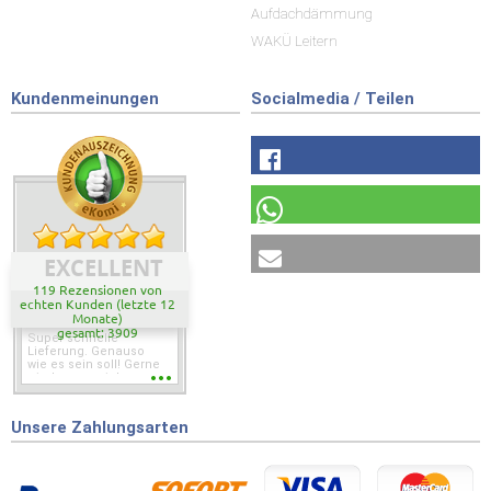
Aufdachdämmung
WAKÜ Leitern
Kundenmeinungen
Socialmedia / Teilen
EXCELLENT
119 Rezensionen von
echten Kunden (letzte 12
Monate)
gesamt: 3909
Super schnelle
Lieferung. Genauso
wie es sein soll! Gerne
wieder wenn ich was
brauche.
Unsere Zahlungsarten