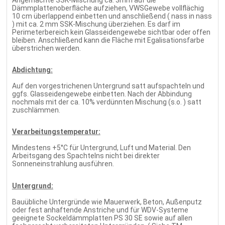
Dämmplattenoberfläche aufziehen, VWSGewebe vollflächig
10 cm überlappend einbetten und anschließend ( nass in nass
) mit ca. 2 mm SSK-Mischung überziehen. Es darf im
Perimeterbereich kein Glasseidengewebe sichtbar oder offen
bleiben. Anschließend kann die Fläche mit Egalisationsfarbe
überstrichen werden.
Abdichtung:
Auf den vorgestrichenen Untergrund satt aufspachteln und
ggfs. Glasseidengewebe einbetten. Nach der Abbindung
nochmals mit der ca. 10% verdünnten Mischung (s.o. ) satt
zuschlämmen.
Verarbeitungstemperatur:
Mindestens +5°C für Untergrund, Luft und Material. Den
Arbeitsgang des Spachtelns nicht bei direkter
Sonneneinstrahlung ausführen.
Untergrund:
Bauübliche Untergründe wie Mauerwerk, Beton, Außenputz
oder fest anhaftende Anstriche und für WDV-Systeme
geeignete Sockeldämmplatten PS 30 SE sowie auf allen