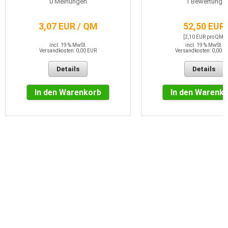
0
Meinungen
1
Bewertung
3,07 EUR / QM
52,50 EUR
[2,10 EUR pro QM]
incl. 19 % MwSt.
incl. 19 % MwSt.
Versandkosten: 0,00 EUR
Versandkosten: 0,00 E
Details
Details
In den Warenkorb
In den Warenk