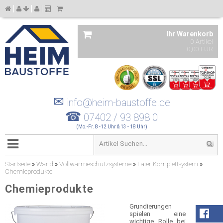
Ihr Warenkorb
0 Artikel
0,00 EUR
✉
info@heim-baustoffe.de
☎
07402 / 93 898 0
(Mo.-Fr. 8 -12 Uhr & 13 - 18 Uhr)
Startseite
»
Wand
»
Vollwärmeschutzsysteme
»
Laier Komplettsystem
»
Chemieprodukte
Chemieprodukte
Grundierungen
spielen eine
wichtige Rolle bei