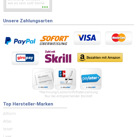
wie es sein soll! Gerne
wieder wenn ich was
brauche.
Unsere Zahlungsarten
*Rechnung/Lastschrift/Ratenzahlung
Nur bei entsprechender Bonität!
Top Hersteller-Marken
Allform
Atlas
Isover
Laier