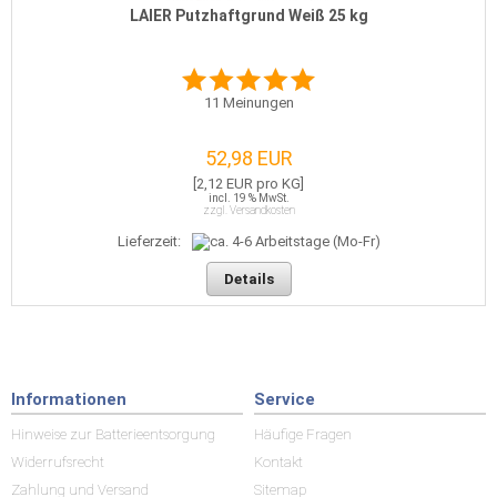
LAIER Putzhaftgrund Weiß 25 kg
11
Meinungen
52,98 EUR
[2,12 EUR pro KG]
incl. 19 % MwSt.
zzgl. Versandkosten
Lieferzeit:
Details
Informationen
Service
Hinweise zur Batterieentsorgung
Häufige Fragen
Widerrufsrecht
Kontakt
Zahlung und Versand
Sitemap