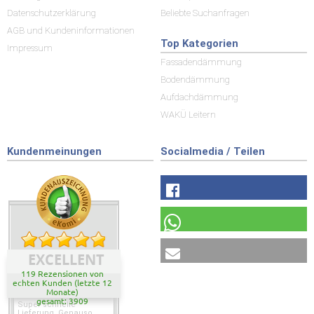
Datenschutzerklärung
Beliebte Suchanfragen
AGB und Kundeninformationen
Top Kategorien
Impressum
Fassadendämmung
Bodendämmung
Aufdachdämmung
WAKÜ Leitern
Kundenmeinungen
Socialmedia / Teilen
EXCELLENT
119 Rezensionen von
echten Kunden (letzte 12
Monate)
gesamt: 3909
Super schnelle
Lieferung. Genauso