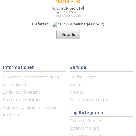
98,84 EUR
[6,59 EUR pro LTR]
incl. 19 % MwSt.
zzgl. Versandkosten
Lieferzeit:
Details
Informationen
Service
Hinweise zur Batterieentsorgung
Häufige Fragen
Widerrufsrecht
Kontakt
Zahlung und Versand
Sitemap
Datenschutzerklärung
Beliebte Suchanfragen
AGB und Kundeninformationen
Top Kategorien
Impressum
Fassadendämmung
Bodendämmung
Aufdachdämmung