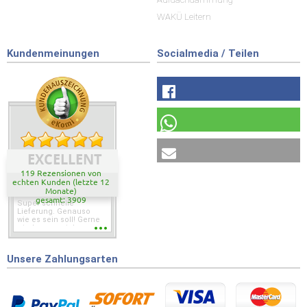
WAKÜ Leitern
Kundenmeinungen
Socialmedia / Teilen
EXCELLENT
119 Rezensionen von
echten Kunden (letzte 12
Monate)
gesamt: 3909
Super schnelle
Lieferung. Genauso
wie es sein soll! Gerne
wieder wenn ich was
brauche.
Unsere Zahlungsarten