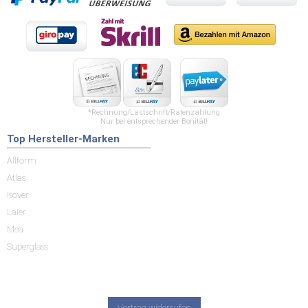
*Rechnung/Lastschrift/Ratenzahlung
Nur bei entsprechender Bonität!
Top Hersteller-Marken
Allform
Atlas
Isover
Laier
Mea
Superglass
Vertrag widerrufen