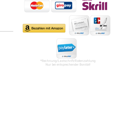
*Rechnung/Lastschrift/Ratenzahlung
Nur bei entsprechender Bonität!