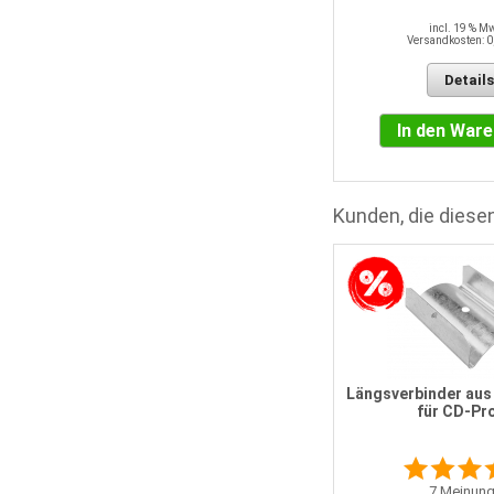
incl. 19 % M
Versandkosten: 0
Details
In den War
Kunden, die diesen
5
Direktabhänger aus Stahl,
verzinkt, für CD-Profil
Längsverbinder aus 
für CD-Pro
0
Meinungen
Statt
31,13 EUR
7
Meinung