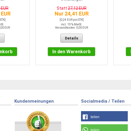
0 EUR
Statt
27,12 EUR
 EUR
Nur 24,41 EUR
 STK]
[0,24 EUR pro STK]
wSt.
incl. 19 % MwSt.
,00 EUR
Versandkosten: 0,00 EUR
Details
enkorb
In den Warenkorb
Kundenmeinungen
Socialmedia / Teilen
teilen
teilen