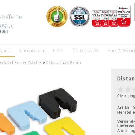
toffe.de
 898 0
18 Uhr)
Wand
Innenausbau
Keller
Ökobaustoffe
Haus & Wohn
Sockelschienen
»
Zubehör
»
Distanzstücke 8 mm
Dista
0
Meinun
Art.Nr.:
0
Herstelle
Versand
Lieferzei
Arbeitsta