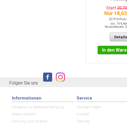
Nur 28,02 EUR
Statt
20,7
[0,28 EUR pro STK]
Nur 18,63
incl. 19 % MwSt.
Versandkosten: 0,00 EUR
[0,19 EUR pro
incl. 19 % M
Versandkosten: 0
Details
Details
In den Warenkorb
In den War
Folgen Sie uns
Informationen
Service
Hinweise zur Batterieentsorgung
Häufige Fragen
Widerrufsrecht
Kontakt
Zahlung und Versand
Sitemap