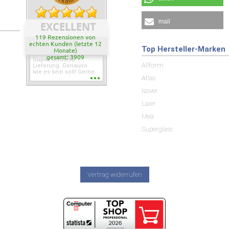
mail
EXCELLENT
119 Rezensionen von
echten Kunden (letzte 12
Top Hersteller-Marken
Monate)
gesamt: 3909
Super schnelle
Allform
Lieferung. Genauso
wie es sein soll! Gerne
Atlas
wieder wenn ich was
brauche.
Isover
Laier
Mea
Superglass
Vertrag widerrufen