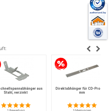
uft:
chnellspannabhänger aus
Direktabhänger für CD-Profil 60
Stahl, verzinkt
mm
1
Bewertung
3
Meinungen