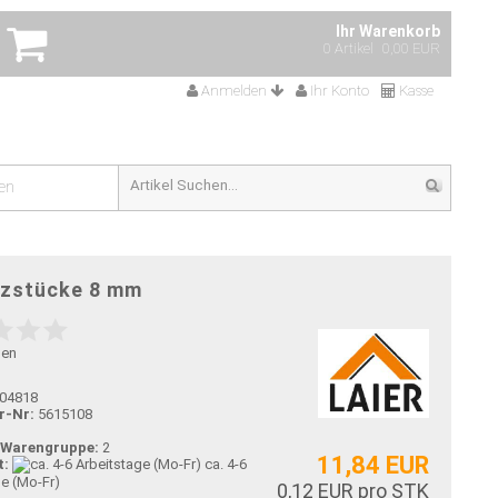
Ihr Warenkorb
0 Artikel
0,00 EUR
Anmelden
Ihr Konto
Kasse
en
nzstücke 8 mm
gen
04818
r-Nr:
5615108
-Warengruppe:
2
11,84 EUR
t:
ca. 4-6
ge (Mo-Fr)
0,12 EUR pro STK