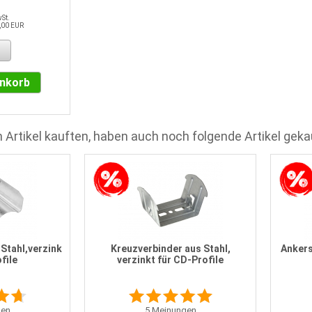
wSt.
,00 EUR
enkorb
 Artikel kauften, haben auch noch folgende Artikel geka
Stahl,verzink
Kreuzverbinder aus Stahl,
Ankers
file
verzinkt für CD-Profile
en
5
Meinungen