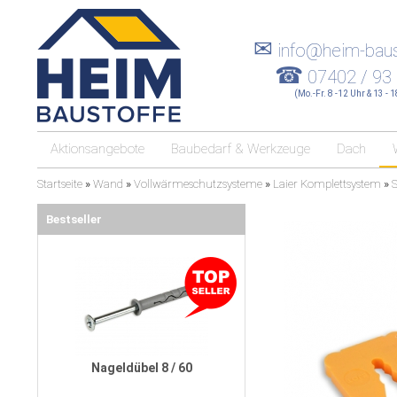
✉
info@heim-baus
☎
07402 / 93
(Mo.-Fr. 8 -12 Uhr & 13 - 
Aktionsangebote
Baubedarf & Werkzeuge
Dach
Startseite
»
Wand
»
Vollwärmeschutzsysteme
»
Laier Komplettsystem
»
Bestseller
Nageldübel 8 / 60