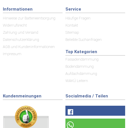
Informationen
Service
Hinweise zur Batterieentsorgung
Häufige Fragen
Widerrufsrecht
Kontakt
Zahlung und Versand
Sitemap
Datenschutzerklärung
Beliebte Suchanfragen
AGB und Kundeninformationen
Top Kategorien
Impressum
Fassadendämmung
Bodendämmung
Aufdachdämmung
WAKÜ Leitern
Kundenmeinungen
Socialmedia / Teilen