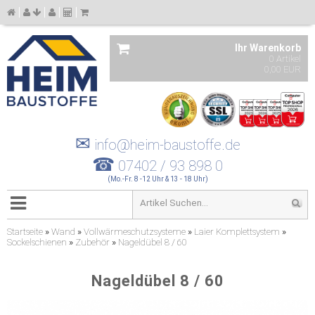
Ihr Warenkorb
0 Artikel
0,00 EUR
✉
info@heim-baustoffe.de
☎
07402 / 93 898 0
(Mo.-Fr. 8 -12 Uhr & 13 - 18 Uhr)
Startseite
»
Wand
»
Vollwärmeschutzsysteme
»
Laier Komplettsystem
»
Sockelschienen
»
Zubehör
»
Nageldübel 8 / 60
Nageldübel 8 / 60