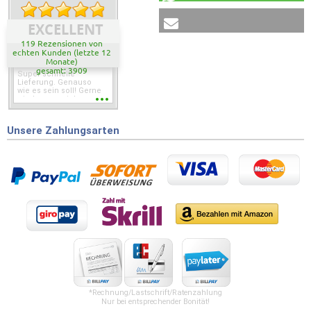
EXCELLENT
119 Rezensionen von
echten Kunden (letzte 12
Monate)
gesamt: 3909
Super schnelle
Lieferung. Genauso
wie es sein soll! Gerne
wieder wenn ich was
brauche.
Unsere Zahlungsarten
*Rechnung/Lastschrift/Ratenzahlung
Nur bei entsprechender Bonität!