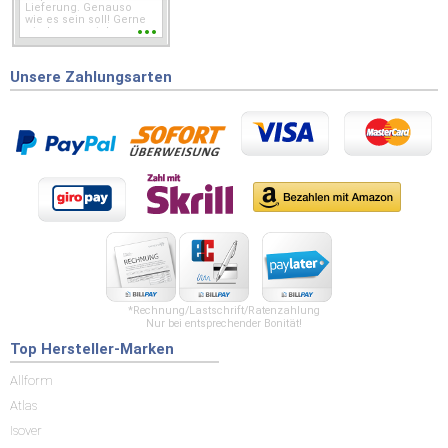
Lieferung. Genauso
wie es sein soll! Gerne
wieder wenn ich was
brauche.
Unsere Zahlungsarten
*Rechnung/Lastschrift/Ratenzahlung
Nur bei entsprechender Bonität!
Top Hersteller-Marken
Allform
Atlas
Isover