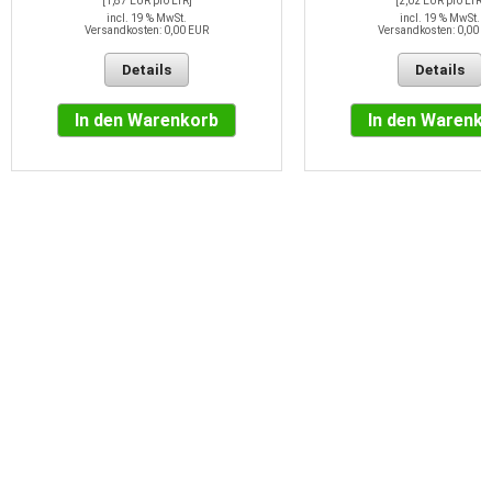
[1,87 EUR pro LTR]
[2,02 EUR pro LTR]
incl. 19 % MwSt.
incl. 19 % MwSt.
Versandkosten: 0,00 EUR
Versandkosten: 0,00 E
Details
Details
In den Warenkorb
In den Warenk