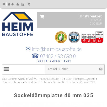
Ihr Warenkorb
0 Artikel
0,00 EUR
✉
info@heim-baustoffe.de
☎
07402 / 93 898 0
(Mo.-Fr. 8 -12 Uhr & 13 - 18 Uhr)
Startseite
»
Wand
»
Vollwärmeschutzsysteme
»
Laier Komplettsystem
»
Dämmplatten
»
Sockeldämmplatte
»
Sockeldämmplatte 40 mm 035
Sockeldämmplatte 40 mm 035