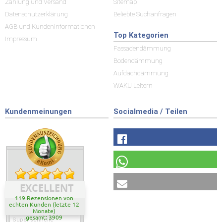
Zahlung und Versand
Sitemap
Datenschutzerklärung
Beliebte Suchanfragen
AGB und Kundeninformationen
Top Kategorien
Impressum
Fassadendämmung
Bodendämmung
Aufdachdämmung
WAKÜ Leitern
Kundenmeinungen
Socialmedia / Teilen
EXCELLENT
119 Rezensionen von
echten Kunden (letzte 12
Monate)
gesamt: 3909
Super schnelle