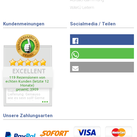
WAKÜ Leitern
Kundenmeinungen
Socialmedia / Teilen
EXCELLENT
119 Rezensionen von
echten Kunden (letzte 12
Monate)
gesamt: 3909
Super schnelle
Lieferung. Genauso
wie es sein soll! Gerne
wieder wenn ich was
brauche.
Unsere Zahlungsarten