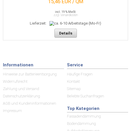
15,46 EUR / QM
incl. 19 % MwSt.
zzgl. Versandkosten
Lieferzeit:
Details
Informationen
Service
Hinweise zur Batterieentsorgung
Häufige Fragen
Widerrufsrecht
Kontakt
Zahlung und Versand
Sitemap
Datenschutzerklärung
Beliebte Suchanfragen
AGB und Kundeninformationen
Top Kategorien
Impressum
Fassadendämmung
Bodendämmung
Aufdachdämmung