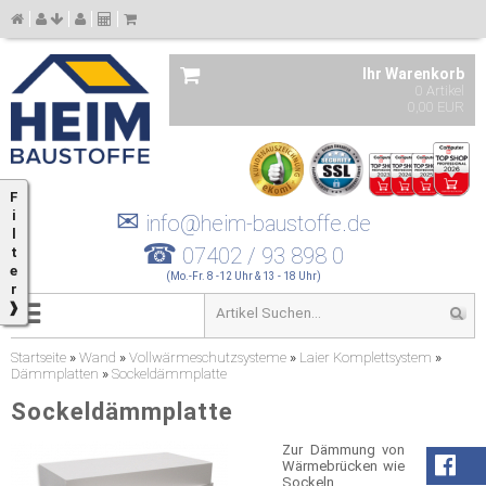
Ihr Warenkorb
0 Artikel
0,00 EUR
F
✉
i
info@heim-baustoffe.de
l
☎
07402 / 93 898 0
t
e
(Mo.-Fr. 8 -12 Uhr & 13 - 18 Uhr)
r
❱
Startseite
»
Wand
»
Vollwärmeschutzsysteme
»
Laier Komplettsystem
»
Dämmplatten
»
Sockeldämmplatte
Sockeldämmplatte
Zur Dämmung von
Wärmebrücken wie
Sockeln,