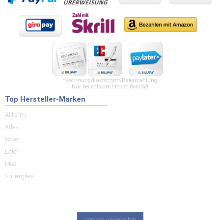
*Rechnung/Lastschrift/Ratenzahlung
Nur bei entsprechender Bonität!
Top Hersteller-Marken
Allform
Atlas
Isover
Laier
Mea
Superglass
Vertrag widerrufen