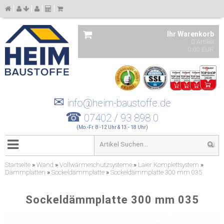
Ihr Warenkorb
0 Artikel
0,00 EUR
✉
info@heim-baustoffe.de
☎
07402 / 93 898 0
(Mo.-Fr. 8 -12 Uhr & 13 - 18 Uhr)
Startseite
»
Wand
»
Vollwärmeschutzsysteme
»
Laier Komplettsystem
»
Dämmplatten
»
Sockeldämmplatte
»
Sockeldämmplatte 300 mm 035
Sockeldämmplatte 300 mm 035