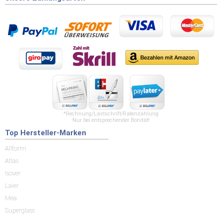
*Rechnung/Lastschrift/Ratenzahlung
Nur bei entsprechender Bonität!
Top Hersteller-Marken
Allform
Atlas
Isover
Laier
Mea
Superglass