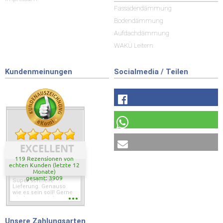
Fassadendämmung
Bodendämmung
Aufdachdämmung
WAKÜ Leitern
Kundenmeinungen
Socialmedia / Teilen
EXCELLENT
119 Rezensionen von
echten Kunden (letzte 12
Monate)
gesamt: 3909
Super schnelle
Lieferung. Genauso
wie es sein soll! Gerne
wieder wenn ich was
brauche.
Unsere Zahlungsarten