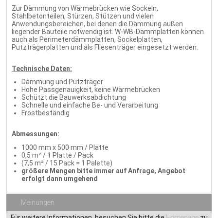
Zur Dämmung von Wärmebrücken wie Sockeln,
Stahlbetonteilen, Stürzen, Stützen und vielen
Anwendungsbereichen, bei denen die Dämmung außen
liegender Bauteile notwendig ist. W-WB-Dämmplatten können
auch als Perimeterdämmplatten, Sockelplatten,
Putzträgerplatten und als Fliesenträger eingesetzt werden.
Technische Daten:
Dämmung und Putzträger
Hohe Passgenauigkeit, keine Wärmebrücken
Schützt die Bauwerksabdichtung
Schnelle und einfache Be- und Verarbeitung
Frostbeständig
Abmessungen:
1000 mm x 500 mm / Platte
0,5 m² / 1 Platte / Pack
(7,5 m² / 15 Pack = 1 Palette)
größere Mengen bitte immer auf Anfrage, Angebot
erfolgt dann umgehend
Meinungen
Für weitere Informationen, besuchen Sie bitte die
Homepage
zu