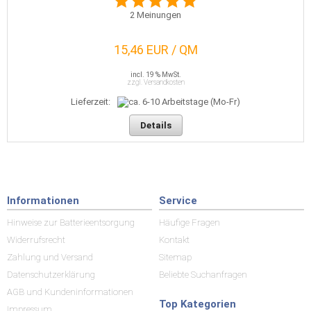
2
Meinungen
15,46 EUR / QM
incl. 19 % MwSt.
zzgl. Versandkosten
Lieferzeit:
Details
Informationen
Service
Hinweise zur Batterieentsorgung
Häufige Fragen
Widerrufsrecht
Kontakt
Zahlung und Versand
Sitemap
Datenschutzerklärung
Beliebte Suchanfragen
AGB und Kundeninformationen
Top Kategorien
Impressum