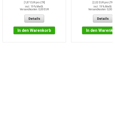
[1,87 EUR pro LTR]
[2,02 EUR pro LTR]
incl. 19 % MwSt.
incl. 19 % MwSt.
Versandkosten: 0,00 EUR
Versandkosten: 0,00 E
Details
Details
In den Warenkorb
In den Warenk