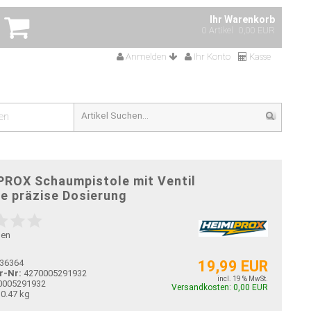
Ihr Warenkorb
0 Artikel
0,00 EUR
Anmelden
Ihr Konto
Kasse
en
PROX Schaumpistole mit Ventil
ne präzise Dosierung
gen
36364
19,99 EUR
r-Nr:
4270005291932
incl. 19 % MwSt.
0005291932
Versandkosten: 0,00 EUR
0.47 kg