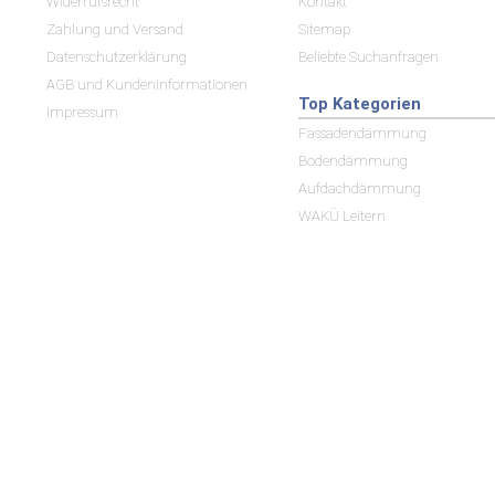
Widerrufsrecht
Kontakt
Zahlung und Versand
Sitemap
Datenschutzerklärung
Beliebte Suchanfragen
AGB und Kundeninformationen
Top Kategorien
Impressum
Fassadendämmung
Bodendämmung
Aufdachdämmung
WAKÜ Leitern