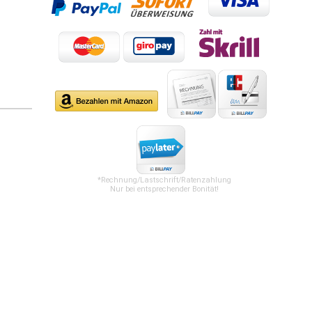
*Rechnung/Lastschrift/Ratenzahlung
Nur bei entsprechender Bonität!