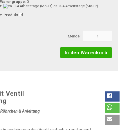
-Warengruppe:
0
t:
ca. 3-4 Arbeitstage (Mo-Fr)
m Produkt
Menge:
 Ventil
ung
 Röhrchen & Anleitung
m Ausschäumen das Ventil einfach zu und presst