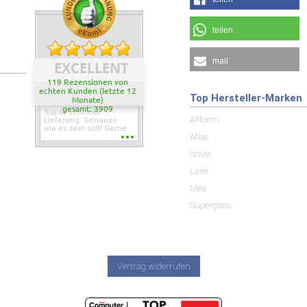
teilen
mail
EXCELLENT
119 Rezensionen von
echten Kunden (letzte 12
Top Hersteller-Marken
Monate)
gesamt: 3909
Super schnelle
Allform
Lieferung. Genauso
wie es sein soll! Gerne
Atlas
wieder wenn ich was
brauche.
Isover
Laier
Mea
Superglass
Vertrag widerrufen