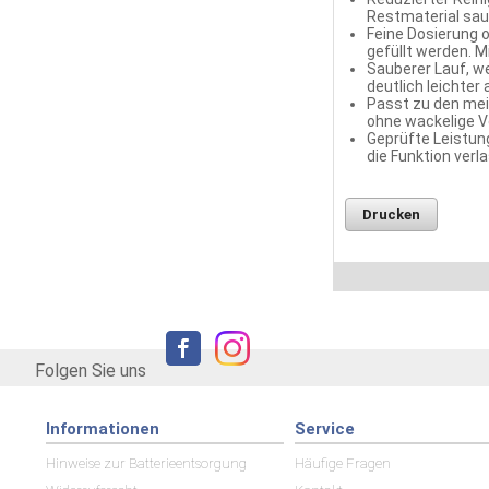
Restmaterial saub
Feine Dosierung 
gefüllt werden. 
Sauberer Lauf, w
deutlich leichter
Passt zu den mei
ohne wackelige V
Geprüfte Leistung
die Funktion verl
Drucken
Folgen Sie uns
Informationen
Service
Hinweise zur Batterieentsorgung
Häufige Fragen