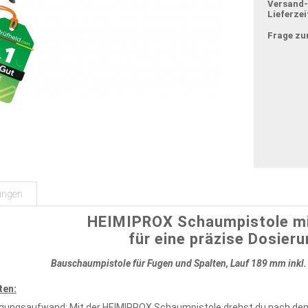
Versand
Lieferzei
Frage zu
ungen
HEIMIPROX Schaumpistole mit
für eine präzise Dosier
Bauschaumpistole für Fugen und Spalten, Lauf 189 mm inkl.
ten:
igungsaufwand: Mit der HEIMIPROX Schaumpistole drehst du nach de