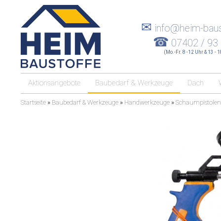
✉
info@heim-baus
☎
07402 / 93
(Mo.-Fr. 8 -12 Uhr & 13 - 
Aktionsangebote
Baubedarf & Werkzeuge
Dach
Startseite
»
Baubedarf & Werkzeuge
»
Handwerkzeuge
»
Schaumpistolen