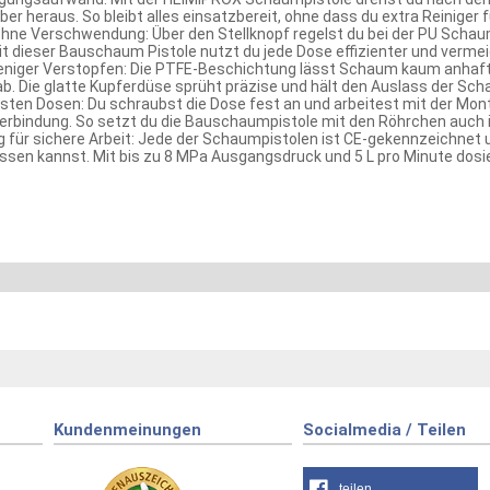
er heraus. So bleibt alles einsatzbereit, ohne dass du extra Reinige
ohne Verschwendung: Über den Stellknopf regelst du bei der PU Schau
Mit dieser Bauschaum Pistole nutzt du jede Dose effizienter und verm
eniger Verstopfen: Die PTFE-Beschichtung lässt Schaum kaum anhafte
 ab. Die glatte Kupferdüse sprüht präzise und hält den Auslass der Sc
sten Dosen: Du schraubst die Dose fest an und arbeitest mit der Mo
erbindung. So setzt du die Bauschaumpistole mit den Röhrchen auch in
 für sichere Arbeit: Jede der Schaumpistolen ist CE-gekennzeichnet u
assen kannst. Mit bis zu 8 MPa Ausgangsdruck und 5 L pro Minute dosier
Kundenmeinungen
Socialmedia / Teilen
teilen