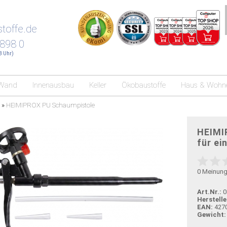
toffe.de
 898 0
18 Uhr)
Wand
Innenausbau
Keller
Ökobaustoffe
Haus & Wohn
»
HEIMIPROX PU Schaumpistole
HEIMI
für ei
0
Meinun
Art.Nr.:
0
Herstelle
EAN:
427
Gewicht: