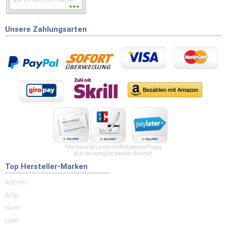
wie es sein soll! Gerne
wieder wenn ich was
brauche.
Unsere Zahlungsarten
*Rechnung/Lastschrift/Ratenzahlung
Nur bei entsprechender Bonität!
Top Hersteller-Marken
Allform
Atlas
Isover
Laier