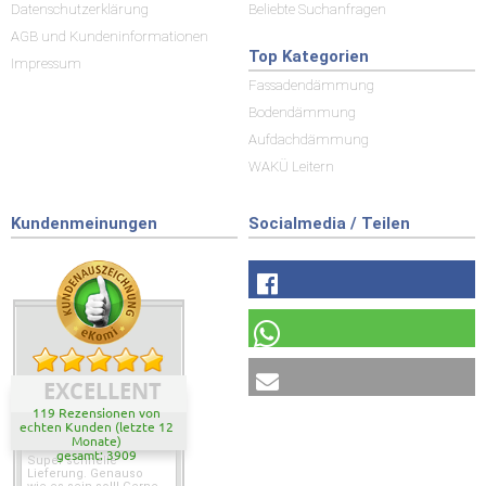
Datenschutzerklärung
Beliebte Suchanfragen
AGB und Kundeninformationen
Top Kategorien
Impressum
Fassadendämmung
Bodendämmung
Aufdachdämmung
WAKÜ Leitern
Kundenmeinungen
Socialmedia / Teilen
EXCELLENT
119 Rezensionen von
echten Kunden (letzte 12
Monate)
gesamt: 3909
Super schnelle
Lieferung. Genauso