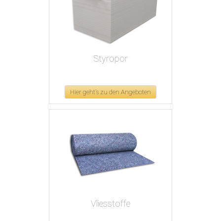
Styropor
Hier geht's zu den Angeboten
Vliesstoffe