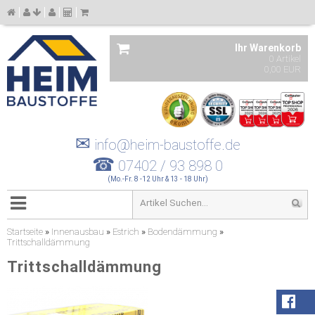
Ihr Warenkorb
0 Artikel
0,00 EUR
✉
info@heim-baustoffe.de
☎
07402 / 93 898 0
(Mo.-Fr. 8 -12 Uhr & 13 - 18 Uhr)
Startseite
»
Innenausbau
»
Estrich
»
Bodendämmung
»
Trittschalldämmung
Trittschalldämmung