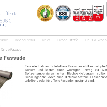
toffe.de
 898 0
18 Uhr)
Wand
Innenausbau
Keller
Ökobaustoffe
Haus & Wohn
für die Fassade
ie Fassade
Fassadenbahnen für teiloffene Fassaden erfüllen multiple 
Schicht und leisten einen wichtigen Beitrag zur 
Spitzentemperaturen unter Blechverkleidungen sollt
Schalungsbahn oder auch diffusionsoffene Fassadenbah
teiloffene oder für offene Fassaden geeignet sind.