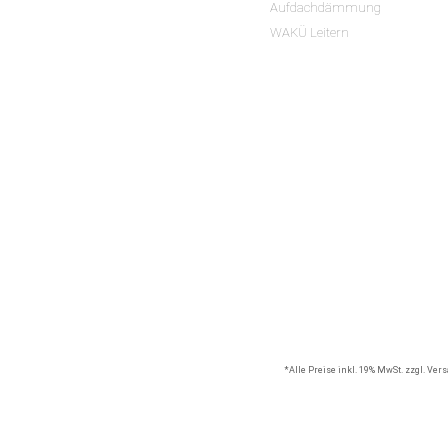
Aufdachdämmung
WAKÜ Leitern
*Alle Preise inkl. 19% MwSt. zzgl. Ve