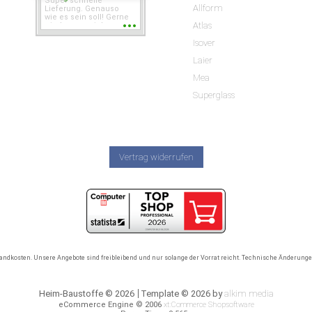
Super schnelle
Allform
Lieferung. Genauso
wie es sein soll! Gerne
Atlas
wieder wenn ich was
brauche.
Isover
Laier
Mea
Superglass
Vertrag widerrufen
rsandkosten. Unsere Angebote sind freibleibend und nur solange der Vorrat reicht. Technische Änderun
Heim-Baustoffe © 2026
Template © 2026 by
alkim media
eCommerce Engine © 2006
xt:Commerce Shopsoftware