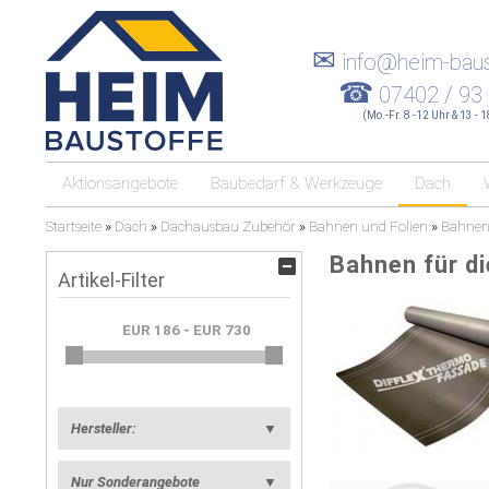
✉
info@heim-baus
☎
07402 / 93
(Mo.-Fr. 8 -12 Uhr & 13 - 
Aktionsangebote
Baubedarf & Werkzeuge
Dach
Startseite
»
Dach
»
Dachausbau Zubehör
»
Bahnen und Folien
»
Bahnen 
Bahnen für d
Artikel-Filter
Hersteller:
▼
Nur Sonderangebote
▼