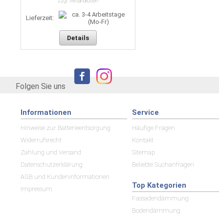
zzgl. Versandkosten
Lieferzeit:
Details
Folgen Sie uns
Informationen
Service
Hinweise zur Batterieentsorgung
Häufige Fragen
Widerrufsrecht
Kontakt
Zahlung und Versand
Sitemap
Datenschutzerklärung
Beliebte Suchanfragen
AGB und Kundeninformationen
Top Kategorien
Impressum
Fassadendämmung
Bodendämmung