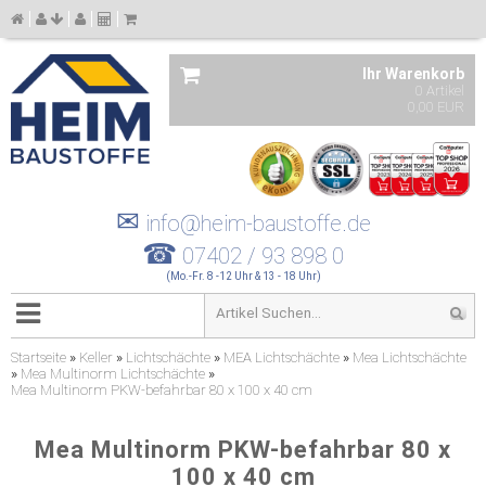
Ihr Warenkorb
0 Artikel
0,00 EUR
✉
info@heim-baustoffe.de
☎
07402 / 93 898 0
(Mo.-Fr. 8 -12 Uhr & 13 - 18 Uhr)
Startseite
»
Keller
»
Lichtschächte
»
MEA Lichtschächte
»
Mea Lichtschächte
»
Mea Multinorm Lichtschächte
»
Mea Multinorm PKW-befahrbar 80 x 100 x 40 cm
Mea Multinorm PKW-befahrbar 80 x
100 x 40 cm