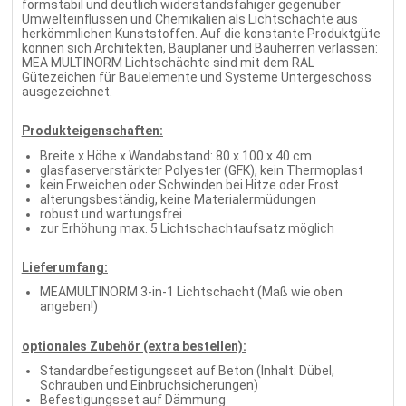
formstabil und deutlich widerstandsfähiger gegenüber
Umwelteinflüssen und Chemikalien als Lichtschächte aus
herkömmlichen Kunststoffen. Auf die konstante Produktgüte
können sich Architekten, Bauplaner und Bauherren verlassen:
MEA MULTINORM Lichtschächte sind mit dem RAL
Gütezeichen für Bauelemente und Systeme Untergeschoss
ausgezeichnet.
Produkteigenschaften:
Breite x Höhe x Wandabstand: 80 x 100 x 40 cm
glasfaserverstärkter Polyester (GFK), kein Thermoplast
kein Erweichen oder Schwinden bei Hitze oder Frost
alterungsbeständig, keine Materialermüdungen
robust und wartungsfrei
zur Erhöhung max. 5 Lichtschachtaufsatz möglich
Lieferumfang:
MEAMULTINORM 3-in-1 Lichtschacht (Maß wie oben
angeben!)
optionales Zubehör (extra bestellen):
Standardbefestigungsset auf Beton (Inhalt: Dübel,
Schrauben und Einbruchsicherungen)
Befestigungsset auf Dämmung