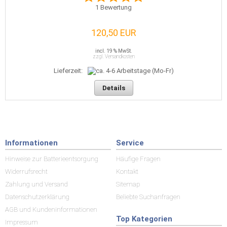
1
Bewertung
120,50 EUR
incl. 19 % MwSt.
zzgl. Versandkosten
Lieferzeit:
Details
Informationen
Service
Hinweise zur Batterieentsorgung
Häufige Fragen
Widerrufsrecht
Kontakt
Zahlung und Versand
Sitemap
Datenschutzerklärung
Beliebte Suchanfragen
AGB und Kundeninformationen
Top Kategorien
Impressum