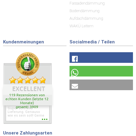
Fassadendämmung
Bodendämmung
Aufdachdämmung
WAKÜ Leitern
Kundenmeinungen
Socialmedia / Teilen
EXCELLENT
119 Rezensionen von
echten Kunden (letzte 12
Monate)
gesamt: 3909
Super schnelle
Lieferung. Genauso
wie es sein soll! Gerne
wieder wenn ich was
brauche.
Unsere Zahlungsarten