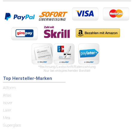
*Rechnung/Lastschrift/Ratenzahlung
Nur bei entsprechender Bonität!
Top Hersteller-Marken
Allform
Atlas
Isover
Laier
Mea
Superglass